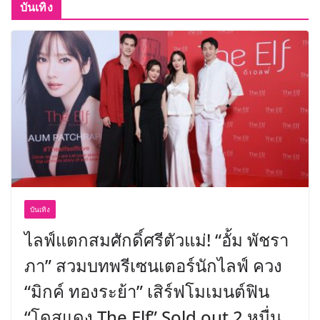
บันเทิง
บันเทิง
ไลฟ์แตกสมศักดิ์ศรีตัวแม่! “อั้ม พัชรา
ภา” สวมบทพรีเซนเตอร์นักไลฟ์ ควง
“มิกค์ ทองระย้า” เสิร์ฟโมเมนต์ฟิน
“โดสแดง The Elf” Sold out 2 หมื่น