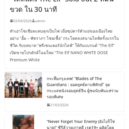
ขวด ใน 30 นาที
02/04/2026
admin
ทำเอาโซเชียลแทบลุกเป็นไฟ เมื่อซุปตาร์ตัวแม่ของเมืองไทย
อย่าง “อั้ม – พัชราภา ไชยเชื้อ” กระโดดลงสนามไลฟ์ครั้งแรกใน
ชีวิต กับบทบาท “พรีเซนเตอร์นักไลฟ์” ให้กับแบรนด์ “The Elf”
เปิดขายโปรดักส์โฉมใหม่ “The Elf NANO WHITE DOSE
Premium White
กระหึ่มกรุงเทพ! “Blades of The
Guardians : ยอดยุทธ์ดาบพิทักษ์” จุด
กระแสหนังจอมยุทธ์จีน ผู้ชมนับพันแห่ร่วม
รอบพิเศษ
21/03/2026
“Never Forget Your Enemy (ยังไงก็ใช่
นาย)” ซีรีส์วายเกาหลี เรต19+ ผลิตโดย