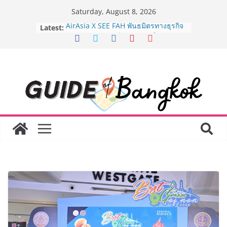
Skip
Saturday, August 8, 2026
to
Latest:
AirAsia X SEE FAH พันธมิตรทางธุรกิจ
content
ยาวนานกว่า 20 ปี ต่อยอดเสิร์ฟความ
อร่อย ยกเมนูระดับตำนาน “ข้าวหน้าไก่
ราชวงศ์” พุ่งทะยานสู่น่านฟ้า
BEDO เดินหน้าจัดกิจกรรมเจรจาธุรกิจ
“BIO TRADE CONNECT 2026” ยก
ระดับผลิตภัณฑ์ท้องถิ่นสู่ตลาดเชิง
พาณิชย์อย่างยั่งยืน
“ตลาดดอกไม้สี่มุมเมือง” ศูนย์รวมดอกไม้
สด ดอกไม้ประดิษฐ์ พวงมาลัย และสังฆ
ภัณฑ์ครบวงจร ขอเชิญเลือกซื้อมาลัย
และของขวัญต้อนรับวันแม่ เปิดให้
บริการทุกวันตลอด 24 ชั่วโมง
Guangzhou Yinghao School เผยวิสัย
ทัศน์การศึกษาที่พร้อมรับอนาคต “เราไม่
ได้เตรียมนักเรียนเพียงเพื่อก้าวเข้าสู่
มหาวิทยาลัยเท่านั้น แต่ยังเตรียมพวก
เขาให้พร้อมเป็นผู้กำหนดอนาคต”
8.8 “ซูเลียน” รวมพลังนักธุรกิจทั่ว
ประเทศ จัดประชุมใหญ่แห่งปี พบ CEO