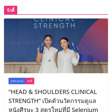
บิวตี้
ธุรกิจ-ตลาด
บิวตี้
“HEAD & SHOULDERS CLINICAL
STRENGTH” เปิดตัวนวัตกรรมดูแล
หนังศีรษะ 3 สูตรใหม่ที่มี Selenium