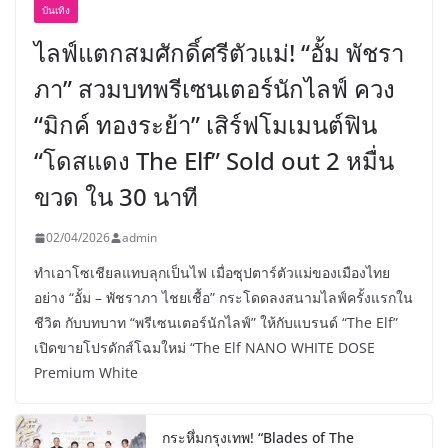
บันเทิง
ไลฟ์แตกสมศักดิ์ศรีตัวแม่! “อั้ม พัชรา
ภา” สวมบทพรีเซนเตอร์นักไลฟ์ ควง
“มิกค์ ทองระย้า” เสิร์ฟโมเมนต์ฟิน
“โดสแดง The Elf” Sold out 2 หมื่น
ขวด ใน 30 นาที
02/04/2026
admin
ทำเอาโซเชียลแทบลุกเป็นไฟ เมื่อซุปตาร์ตัวแม่ของเมืองไทย
อย่าง “อั้ม – พัชราภา ไชยเชื้อ” กระโดดลงสนามไลฟ์ครั้งแรกใน
ชีวิต กับบทบาท “พรีเซนเตอร์นักไลฟ์” ให้กับแบรนด์ “The Elf”
เปิดขายโปรดักส์โฉมใหม่ “The Elf NANO WHITE DOSE
Premium White
กระหึ่มกรุงเทพ! “Blades of The