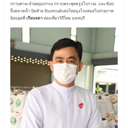
กราบศาล
เจ้าพ่อ
ปุงเถ่ากง กราบพระพุทธรูปโบราณ และช้อป
ปิ้งตลาดน้ำ ปิดท้าย อินเทรนด์แต่งไทยนุงโจงห่มสไบถ่ายภาพ
ย้อนยุคที่
เรือนลดา​
ท่องเที่ยววิถีไทย​ นนทบุรี