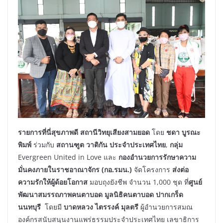
รายการที่นี่สุขภาพดี​ สถานีวิทยุเสียงสามยอด
​ โดย
ชดา บูรณะ
พิมพ์
ร่วมกับ​
สถานฑูต​ วาติกัน​ ประจำประเทศไทย
​,
กลุ่ม
Evergreen​ United​ in​ Love และ
กองอำนวยการรักษาความ
มั่นคงภายในราชอาณาจักร (กอ.รมน.)
จัดโครงการ
ส่งต่อ
ความรักให้ผู้ด้อยโอกาส
มอบถุงยังชีพ จำนวน 1,000 ชุด ที่
ศูนย์
พัฒนาสมรรถภาพคนตาบอด มูลนิธิคนตาบอด ปากเกร็ด
นนทบุรี
โดยมี
บาดหลวง ไตรรงค์ มุลตรี
ผู้อำนวยการสมณ
องค์กรสนับสนุนงานแพร่ธรรมประจำประเทศไทย เลขาธิการ