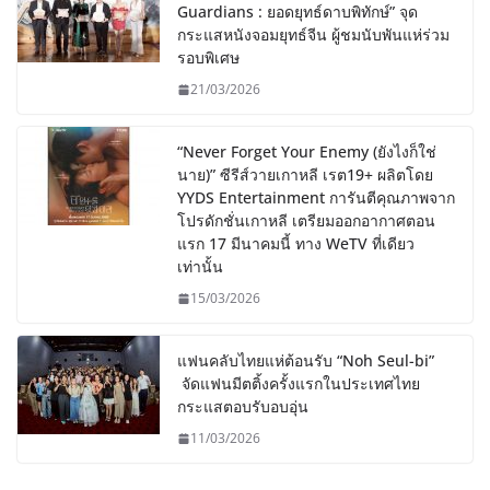
Guardians : ยอดยุทธ์ดาบพิทักษ์” จุด
กระแสหนังจอมยุทธ์จีน ผู้ชมนับพันแห่ร่วม
รอบพิเศษ
21/03/2026
“Never Forget Your Enemy (ยังไงก็ใช่
นาย)” ซีรีส์วายเกาหลี เรต19+ ผลิตโดย
YYDS Entertainment การันตีคุณภาพจาก
โปรดักชั่นเกาหลี เตรียมออกอากาศตอน
แรก 17 มีนาคมนี้ ทาง WeTV ที่เดียว
เท่านั้น
15/03/2026
แฟนคลับไทยแห่ต้อนรับ “Noh Seul-bi”
จัดแฟนมีตติ้งครั้งแรกในประเทศไทย
กระแสตอบรับอบอุ่น
11/03/2026