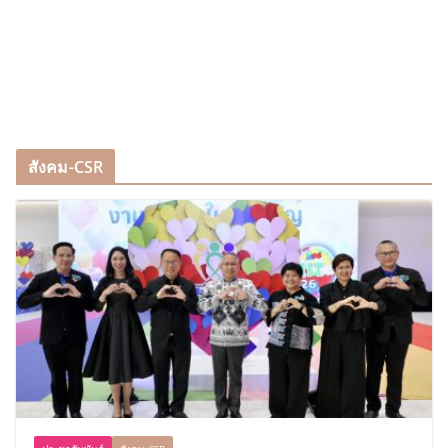
สังคม-CSR