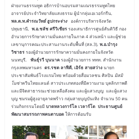
ฝ่ายงานธรรมทูต อธิการบ้านอบรมสามเณรธรรมทูตไทย
อาจารย์ประจำวิทยาลัยแสงธรรม ผู้นำกลุ่มเอเวอร์กรีน,
พล.ต.ท.คำรณ
วิทย์ ธูปกระจ่าง
​ องค์การบริหารจังหวัด
ปทุมธานี,
พ.อ.ชลัช ศรีวิเชียร
รองเสนาธิการศูนย์สันติวิธี กอง
อำนวยการรักษาความมั่นคงภายในภาค 4 ส่วนหน้า และผู้ช่วย
เลขานุการคณะประสานงานระดับพื้นที่ (สล.3),
พ.อ.บำรุง
วิชาธร
รองผู้อำนวยการรักษาความมั่นคงภายในจังหวัด
นนทบุรี,
พันธุ์รวี บุนนาค
รองผู้อำนวยการ ททท. สำนักงาน
กรุงเทพมหานคร
ดร.รชต ลาฟีตี, เอิร์ธ สายสว่าง
นายก
ประชาสัมพันธ์โรงแรมไทย พร้อมด้วยสื่อมวลชน​ ศิลปิน ​
มิสมิ
โมซ่า
ควีนไทยแลนด์ สาวประเภทสองที่มีความงาม บุคลิกภาพดี
และมีจิตสาธารณะช่วยเหลือสังคม และผู้แสวงบุญ​ ​ และผู้แสวง
บุญ​ ชมรมผู้สูงอายุลาดพร้าว กลุ่มสายบุญบันเทิง จำนวน 50 คน
ร่วมกิจกรรมโดยมี
บาดหลวงการ์โล เวลาร์โด
ประธานศูนย์
พัฒนาสมรรถภาพคนตาบอด
ให้การต้อนรับ