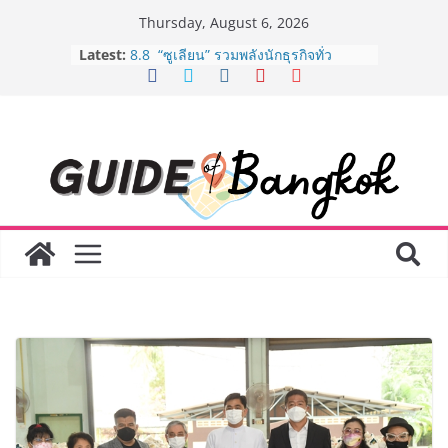
Skip
Thursday, August 6, 2026
to
Latest:
8.8 “ซูเลียน” รวมพลังนักธุรกิจทั่ว
content
ประเทศ จัดประชุมใหญ่แห่งปี พบ CEO
“ดร.ปิยะวัฒน์” ถ่ายทอดวิสัยทัศน์ธุรกิจ
พร้อมฟรีคอนเสิร์ต “โชค รถแห่” ยกวง
AirAsia X SEE FAH พันธมิตรทางธุรกิจ
ยาวนานกว่า 20 ปี ต่อยอดเสิร์ฟความ
อร่อย ยกเมนูระดับตำนาน “ข้าวหน้าไก่
ราชวงศ์” พุ่งทะยานสู่น่านฟ้า
BEDO เดินหน้าจัดกิจกรรมเจรจาธุรกิจ
“BIO TRADE CONNECT 2026” ยก
ระดับผลิตภัณฑ์ท้องถิ่นสู่ตลาดเชิง
พาณิชย์อย่างยั่งยืน
“ตลาดดอกไม้สี่มุมเมือง” ศูนย์รวมดอกไม้
สด ดอกไม้ประดิษฐ์ พวงมาลัย และสังฆ
ภัณฑ์ครบวงจร ขอเชิญเลือกซื้อมาลัย
และของขวัญต้อนรับวันแม่ เปิดให้
บริการทุกวันตลอด 24 ชั่วโมง
ครั้งแรกของไทย ส่งอุปกรณ์วิทยาศาสตร์
“CE-7 MATCH” ฝีมือคนไทย ร่วมภารกิจ
สำรวจดวงจันทร์ 24 สิงหาคมนี้