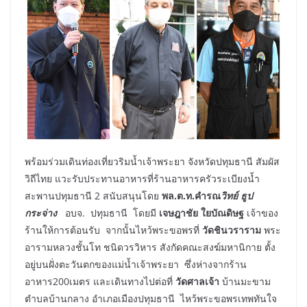
พร้อมร่วมเดินท่องเที่ยวริมน้ำเจ้าพระยา จังหวัดปทุมธานี สัมผัส
วิถีไทย แวะรับประทานอาหารที่ร้านอาหารครัวระเบียงน้ำ
สะพานปทุมธานี 2 สนับสนุนโดย
พล.ต.ท.คำรณ
วิทย์ ธูป
กระจ่าง
​ อบจ. ปทุมธานี โดยมี
เจษฎาชัย ใยบัณดิษฐ
เจ้าของ
ร้านให้การต้อนรับ จากนั้นไหว้พระขอพรที่
วัดชินวราราม
พระ
อารามหลวงชั้นโท ชนิดวรวิหาร สังกัดคณะสงฆ์มหานิกาย ตั้ง
อยู่บนฝั่งตะวันตกของแม่น้ำเจ้าพระยา ซึ่งห่างจากร้าน
อาหาร200เมตร และเดินทางไปต่อที่
วัดศาลเจ้า​
บ้านมะขาม
ตำบลบ้านกลาง อำเภอเมืองปทุมธานี ไหว้พระขอพรเทพทันใจ