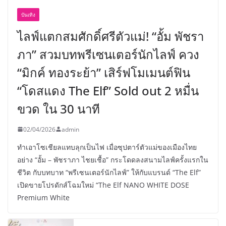
บันเทิง
ไลฟ์แตกสมศักดิ์ศรีตัวแม่! “อั้ม พัชรา
ภา” สวมบทพรีเซนเตอร์นักไลฟ์ ควง
“มิกค์ ทองระย้า” เสิร์ฟโมเมนต์ฟิน
“โดสแดง The Elf” Sold out 2 หมื่น
ขวด ใน 30 นาที
02/04/2026
admin
ทำเอาโซเชียลแทบลุกเป็นไฟ เมื่อซุปตาร์ตัวแม่ของเมืองไทย
อย่าง “อั้ม – พัชราภา ไชยเชื้อ” กระโดดลงสนามไลฟ์ครั้งแรกใน
ชีวิต กับบทบาท “พรีเซนเตอร์นักไลฟ์” ให้กับแบรนด์ “The Elf”
เปิดขายโปรดักส์โฉมใหม่ “The Elf NANO WHITE DOSE
Premium White