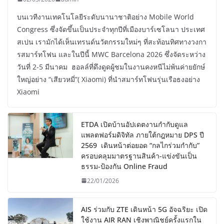
บนเวทีงานเทคโนโลยีระดับนานาชาติอย่าง Mobile World
Congress ซึ่งจัดขึ้นเป็นประจำทุกปีที่เมืองบาร์เซโลนา ประเทศ
สเปน เรามักได้เห็นเทรนด์นวัตกรรมใหม่ๆ ที่สะท้อนทิศทางวงกา
รสมาร์ทโฟน และในปีนี้ MWC Barcelona 2026 ซึ่งจัดระหว่าง
วันที่ 2-5 มีนาคม ฮอลล์ที่ดึงดูดผู้ชมในงานคงหนีไม่พ้นค่ายยักษ์
ใหญ่อย่าง “เสียวหมี่”( Xiaomi) ที่นำสมาร์ทโฟนรุ่นเรือธงอย่าง
Xiaomi
ETDA เปิดบ้านอัปเดตงานกำกับดูแล
แพลตฟอร์มดิจิทัล ภายใต้กฎหมาย DPS ปี
2569 เดินหน้าต่อยอด “กลไกร่วมกำกับ”
ครอบคลุมมาตรฐานสินค้า-แข่งขันเป็น
ธรรม-ป้องกัน Online Fraud
22/01/2026
AIS ร่วมกับ ZTE เดินหน้า 5G อัจฉริยะ เปิด
ใช้งาน AIR RAN เชิงพาณิชย์ครั้งแรกใน