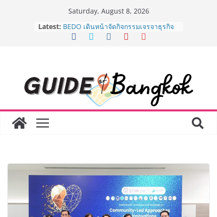
Skip
Saturday, August 8, 2026
to
Latest:
AirAsia X SEE FAH พันธมิตรทางธุรกิจ
content
ยาวนานกว่า 20 ปี ต่อยอดเสิร์ฟความ
อร่อย ยกเมนูระดับตำนาน “ข้าวหน้าไก่
ราชวงศ์” พุ่งทะยานสู่น่านฟ้า
BEDO เดินหน้าจัดกิจกรรมเจรจาธุรกิจ
“BIO TRADE CONNECT 2026” ยก
ระดับผลิตภัณฑ์ท้องถิ่นสู่ตลาดเชิง
พาณิชย์อย่างยั่งยืน
“ตลาดดอกไม้สี่มุมเมือง” ศูนย์รวมดอกไม้
สด ดอกไม้ประดิษฐ์ พวงมาลัย และสังฆ
ภัณฑ์ครบวงจร ขอเชิญเลือกซื้อมาลัย
และของขวัญต้อนรับวันแม่ เปิดให้
บริการทุกวันตลอด 24 ชั่วโมง
Guangzhou Yinghao School เผยวิสัย
ทัศน์การศึกษาที่พร้อมรับอนาคต “เราไม่
ได้เตรียมนักเรียนเพียงเพื่อก้าวเข้าสู่
มหาวิทยาลัยเท่านั้น แต่ยังเตรียมพวก
เขาให้พร้อมเป็นผู้กำหนดอนาคต”
8.8 “ซูเลียน” รวมพลังนักธุรกิจทั่ว
ประเทศ จัดประชุมใหญ่แห่งปี พบ CEO