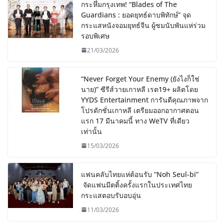
กระหึ่มกรุงเทพ! “Blades of The
Guardians : ยอดยุทธ์ดาบพิทักษ์” จุด
กระแสหนังจอมยุทธ์จีน ผู้ชมนับพันแห่ร่วม
รอบพิเศษ
21/03/2026
“Never Forget Your Enemy (ยังไงก็ใช่
นาย)” ซีรีส์วายเกาหลี เรต19+ ผลิตโดย
YYDS Entertainment การันตีคุณภาพจาก
โปรดักชั่นเกาหลี เตรียมออกอากาศตอน
แรก 17 มีนาคมนี้ ทาง WeTV ที่เดียว
เท่านั้น
15/03/2026
แฟนคลับไทยแห่ต้อนรับ “Noh Seul-bi”
จัดแฟนมีตติ้งครั้งแรกในประเทศไทย
กระแสตอบรับอบอุ่น
11/03/2026