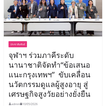
“ดร.ปิยะวัฒน์” ถ่ายทอดวิสัยทัศน์ธุรกิจ
พร้อมฟรีคอนเสิร์ต “โชค รถแห่” ยกวง
ประชาสัมพันธ์
จุฬาฯ ร่วมภาคีระดับ
นานาชาติจัดทำ“ข้อเสนอ
แนะกรุงเทพฯ” ขับเคลื่อน
นวัตกรรมดูแลผู้สูงอายุ สู่
เศรษฐกิจสูงวัยอย่างยั่งยืน
admin
10/05/2026