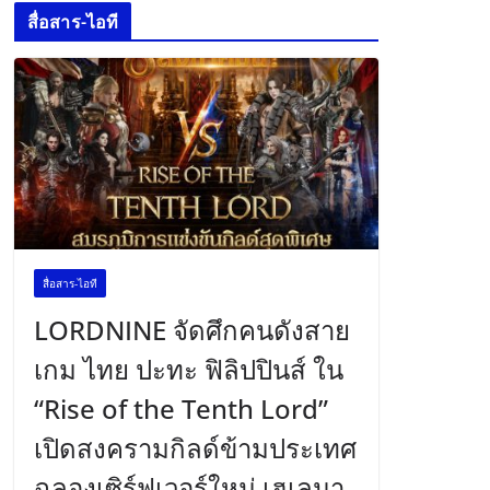
สื่อสาร-ไอที
สื่อสาร-ไอที
LORDNINE จัดศึกคนดังสาย
เกม ไทย ปะทะ ฟิลิปปินส์ ใน
“Rise of the Tenth Lord”
เปิดสงครามกิลด์ข้ามประเทศ
ฉลองเซิร์ฟเวอร์ใหม่ เฮเลนา