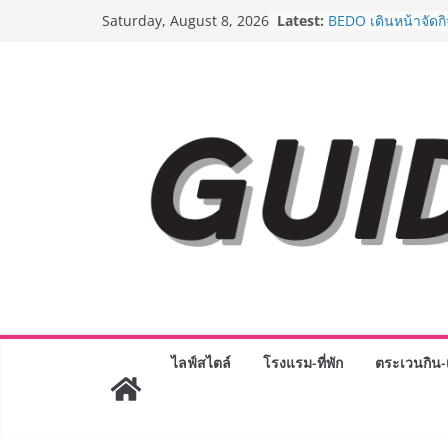
Skip
Latest:
AirAsia X SEE FAH 
Saturday, August 8, 2026
to
ยาวนานกว่า 20 ปี 
อร่อย ยกเมนูระดับต
content
ราชวงศ์” พุ่งทะยานส
BEDO เดินหน้าจัดก
“BIO TRADE CONN
ระดับผลิตภัณฑ์ท้องถ
พาณิชย์อย่างยั่งยืน
LORDNINE จัดศึกค
ปะทะ ฟิลิปปินส์ ใน
Lord” เปิดสงครามก
ฉลองเซิร์ฟเวอร์ใหม
Guangzhou Yingha
ทัศน์การศึกษาที่พร
ได้เตรียมนักเรียนเพีย
มหาวิทยาลัยเท่านั้น
เขาให้พร้อมเป็นผู
8.8 “ซูเลียน” รวมพลั
ไลฟ์สไตล์
โรงแรม-ที่พัก
ตระเวนกิน-เ
ประเทศ จัดประชุมใ
“ดร.ปิยะวัฒน์” ถ่ายท
พร้อมฟรีคอนเสิร์ต 