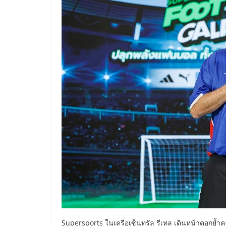
Supersports ในเครือเซ็นทรัล รีเทล เดินหน้าตอกย้ำค