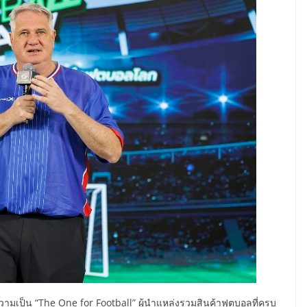
วามเป็น “The One for Football” ผู้นำแหล่งรวมสินค้าฟุตบอลที่ครบ