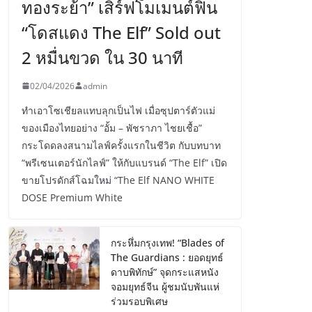
ทองระย้า” เสิร์ฟโมเมนต์ฟิน
“โดสแดง The Elf” Sold out
2 หมื่นขวด ใน 30 นาที
02/04/2026
admin
ทำเอาโซเชียลแทบลุกเป็นไฟ เมื่อซุปตาร์ตัวแม่
ของเมืองไทยอย่าง “อั้ม – พัชราภา ไชยเชื้อ”
กระโดดลงสนามไลฟ์ครั้งแรกในชีวิต กับบทบาท
“พรีเซนเตอร์นักไลฟ์” ให้กับแบรนด์ “The Elf” เปิด
ขายโปรดักส์โฉมใหม่ “The Elf NANO WHITE
DOSE Premium White
กระหึ่มกรุงเทพ! “Blades of
The Guardians : ยอดยุทธ์
ดาบพิทักษ์” จุดกระแสหนัง
จอมยุทธ์จีน ผู้ชมนับพันแห่
ร่วมรอบพิเศษ