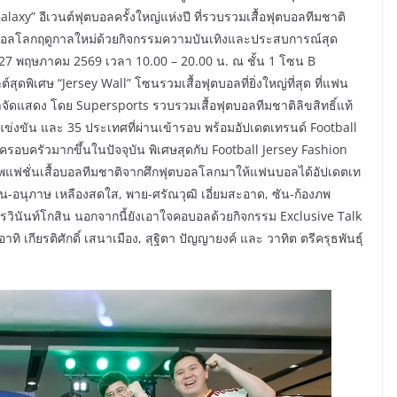
laxy” อีเวนต์ฟุตบอลครั้งใหญ่แห่งปี ที่รวบรวมเสื้อฟุตบอลทีมชาติ
ุตบอลโลกฤดูกาลใหม่ด้วยกิจกรรมความบันเทิงและประสบการณ์สุด
 – 27 พฤษภาคม 2569 เวลา 10.00 – 20.00 น. ณ ชั้น 1 โซน B
ุดพิเศษ “Jersey Wall” โซนรวมเสื้อฟุตบอลที่ยิ่งใหญ่ที่สุด ที่แฟน
จัดแสดง โดย Supersports รวบรวมเสื้อฟุตบอลทีมชาติลิขสิทธิ์แท้
แข่งขัน และ 35 ประเทศที่ผ่านเข้ารอบ พร้อมอัปเดตเทรนด์ Football
ะครอบครัวมากขึ้นในปัจจุบัน พิเศษสุดกับ Football Jersey Fashion
พแฟชั่นเสื้อบอลทีมชาติจากศึกฟุตบอลโลกมาให้แฟนบอลได้อัปเดตเท
ิน-อนุภาษ เหลืองสดใส, พาย-ศรัณวุฒิ เอี่ยมสะอาด, ซัน-ก้องภพ
วินันท์โกสิน นอกจากนี้ยังเอาใจคอบอลด้วยกิจกรรม Exclusive Talk
ิ เกียรติศักดิ์ เสนาเมือง, สุฐิตา ปัญญายงค์ และ วาทิต ตรีครุธพันธุ์