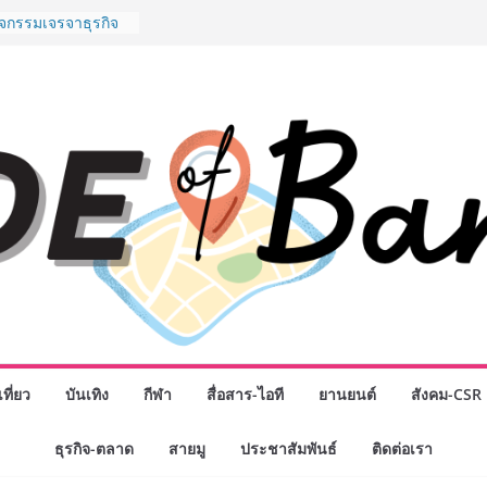
พันธมิตรทางธุรกิจ
ต่อยอดเสิร์ฟความ
ำนาน “ข้าวหน้าไก่
ู่น่านฟ้า
ิจกรรมเจรจาธุรกิจ
ECT 2026” ยก
ิ่นสู่ตลาดเชิง
นดังสายเกม ไทย
 “Rise of the Tenth
ิลด์ข้ามประเทศ
่ เฮเลนา
o School เผยวิสัย
้อมรับอนาคต “เราไม่
งเพื่อก้าวเข้าสู่
 แต่ยังเตรียมพวก
้กำหนดอนาคต”
งนักธุรกิจทั่ว
ที่ยว
บันเทิง
กีฬา
สื่อสาร-ไอที
ยานยนต์
สังคม-CSR
หญ่แห่งปี พบ CEO
อดวิสัยทัศน์ธุรกิจ
ธุรกิจ-ตลาด
สายมู
ประชาสัมพันธ์
ติดต่อเรา
“โชค รถแห่” ยกวง