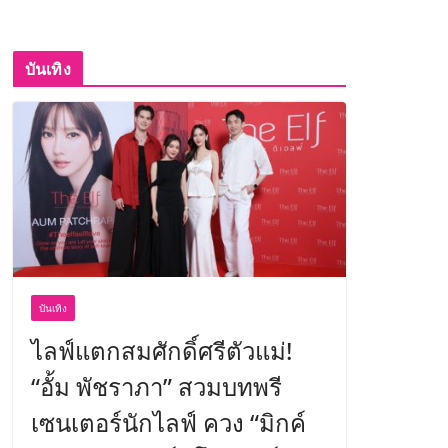
บันเทิง
บันเทิง
ไลฟ์แตกสมศักดิ์ศรีตัวแม่!
“อั้ม พัชราภา” สวมบทพรี
เซนเตอร์นักไลฟ์ ควง “มิกค์