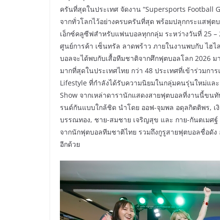
ครันที่สุดในประเทศ จัดงาน “Supersports Football Ga
จากทั่วโลกไว้อย่างครบครันที่สุด พร้อมปลุกกระแสฟ
เอ็กซ์คลูซีฟสำหรับแฟนบอลทุกกลุ่ม ระหว่างวันที่ 25
ศูนย์การค้า เซ็นทรัล ลาดพร้าว ภายในงานพบกับ ไฮไลต์ส
บอลจะได้พบกับเสื้อทีมชาติจากศึกฟุตบอลโลก 2026 มา
มากที่สุดในประเทศไทย กว่า 48 ประเทศที่เข้าร่วมการ
Lifestyle ที่กำลังได้รับความนิยมในกลุ่มคนรุ่นใหม่แล
Show จากเหล่าดารานักแสดงสายฟุตบอลที่งานนี้ขนทั
รนด์กันแบบใกล้ชิด นำโดย ออฟ-จุมพล อดุลกิตติพร, เง
บรรณทอง, ชาย-สมชาย เจริญสุข และ กาย-กันตเมศฐ์ ร
จากนักฟุตบอลทีมชาติไทย รวมถึงกูรูสายฟุตบอลชื่อดัง อาท
อีกด้วย