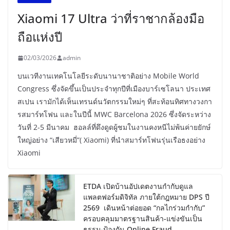
Xiaomi 17 Ultra ว่าที่ราชากล้องมือ
ถือแห่งปี
02/03/2026
admin
บนเวทีงานเทคโนโลยีระดับนานาชาติอย่าง Mobile World
Congress ซึ่งจัดขึ้นเป็นประจำทุกปีที่เมืองบาร์เซโลนา ประเทศ
สเปน เรามักได้เห็นเทรนด์นวัตกรรมใหม่ๆ ที่สะท้อนทิศทางวงกา
รสมาร์ทโฟน และในปีนี้ MWC Barcelona 2026 ซึ่งจัดระหว่าง
วันที่ 2-5 มีนาคม ฮอลล์ที่ดึงดูดผู้ชมในงานคงหนีไม่พ้นค่ายยักษ์
ใหญ่อย่าง “เสียวหมี่”( Xiaomi) ที่นำสมาร์ทโฟนรุ่นเรือธงอย่าง
Xiaomi
ETDA เปิดบ้านอัปเดตงานกำกับดูแล
แพลตฟอร์มดิจิทัล ภายใต้กฎหมาย DPS ปี
2569 เดินหน้าต่อยอด “กลไกร่วมกำกับ”
ครอบคลุมมาตรฐานสินค้า-แข่งขันเป็น
ธรรม-ป้องกัน Online Fraud