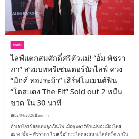
บันเทิง
ไลฟ์แตกสมศักดิ์ศรีตัวแม่! “อั้ม พัชรา
ภา” สวมบทพรีเซนเตอร์นักไลฟ์ ควง
“มิกค์ ทองระย้า” เสิร์ฟโมเมนต์ฟิน
“โดสแดง The Elf” Sold out 2 หมื่น
ขวด ใน 30 นาที
02/04/2026
admin
ทำเอาโซเชียลแทบลุกเป็นไฟ เมื่อซุปตาร์ตัวแม่ของเมืองไทย
อย่าง “อั้ม – พัชราภา ไชยเชื้อ” กระโดดลงสนามไลฟ์ครั้งแรกใน