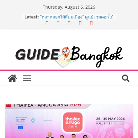
Skip
Thursday, August 6, 2026
to
Latest:
“ตลาดดอกไม้สี่มุมเมือง” ศูนย์รวมดอกไม้
content
สด ดอกไม้ประดิษฐ์ พวงมาลัย และสังฆ
ภัณฑ์ครบวงจร ขอเชิญเลือกซื้อมาลัย
และของขวัญต้อนรับวันแม่ เปิดให้
บริการทุกวันตลอด 24 ชั่วโมง
ครั้งแรกของไทย ส่งอุปกรณ์วิทยาศาสตร์
“CE-7 MATCH” ฝีมือคนไทย ร่วมภารกิจ
สำรวจดวงจันทร์ 24 สิงหาคมนี้
8.8 “ซูเลียน” รวมพลังนักธุรกิจทั่ว
ประเทศ จัดประชุมใหญ่แห่งปี พบ CEO
“ดร.ปิยะวัฒน์” ถ่ายทอดวิสัยทัศน์ธุรกิจ
พร้อมฟรีคอนเสิร์ต “โชค รถแห่” ยกวง
AirAsia X SEE FAH พันธมิตรทางธุรกิจ
ยาวนานกว่า 20 ปี ต่อยอดเสิร์ฟความ
อร่อย ยกเมนูระดับตำนาน “ข้าวหน้าไก่
ราชวงศ์” พุ่งทะยานสู่น่านฟ้า
BEDO เดินหน้าจัดกิจกรรมเจรจาธุรกิจ
“BIO TRADE CONNECT 2026” ยก
ระดับผลิตภัณฑ์ท้องถิ่นสู่ตลาดเชิง
พาณิชย์อย่างยั่งยืน