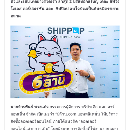
ตัวและเติบโต
อย่างรวดเร็ว ล่าสุด
2
บริษัทยักษ์ใหญ่ เดอะ ลีฟวิ่ง
โอเอส คอร์ปอเรชั่น และ ชิปป๊อป สนใจร่วมเป็นพันธมิตรขยาย
ตลาด
นายจักรพันธ์ พวงแก้ว
กรรมการผู้จัดการ บริษัท อีส แอม อาร์
ดอทเน็ท จำกัด เปิดเผยว่า “6ล้าน.com แอพพลิเคชั่น ให้บริการ
สั่งซื้อลอตเตอรี่ออนไลน์ ภายใต้แนวคิด “ลอตเตอรี่
ออนไลน์..ง่ายกว่าเดิม” โดยมีระบบการจัดซื้อที่ใช้งานง่าย มอบ