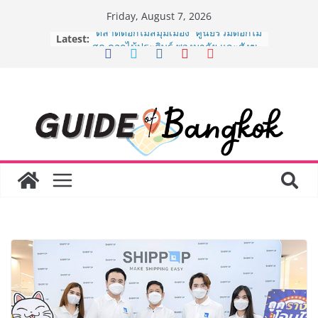
Skip
Friday, August 7, 2026
to
Latest:
“ตลาดดอกไม้สี่มุมเมือง” ศูนย์รวมดอกไม้
content
สด ดอกไม้ประดิษฐ์ พวงมาลัย และสังฆ
ภัณฑ์ครบวงจร ขอเชิญเลือกซื้อมาลัย
และของขวัญต้อนรับวันแม่ เปิดให้
บริการทุกวันตลอด 24 ชั่วโมง
ครั้งแรกของไทย ส่งอุปกรณ์วิทยาศาสตร์
“CE-7 MATCH” ฝีมือคนไทย ร่วมภารกิจ
สำรวจดวงจันทร์ 24 สิงหาคมนี้
8.8 “ซูเลียน” รวมพลังนักธุรกิจทั่ว
ประเทศ จัดประชุมใหญ่แห่งปี พบ CEO
“ดร.ปิยะวัฒน์” ถ่ายทอดวิสัยทัศน์ธุรกิจ
พร้อมฟรีคอนเสิร์ต “โชค รถแห่” ยกวง
AirAsia X SEE FAH พันธมิตรทางธุรกิจ
ยาวนานกว่า 20 ปี ต่อยอดเสิร์ฟความ
อร่อย ยกเมนูระดับตำนาน “ข้าวหน้าไก่
ราชวงศ์” พุ่งทะยานสู่น่านฟ้า
BEDO เดินหน้าจัดกิจกรรมเจรจาธุรกิจ
“BIO TRADE CONNECT 2026” ยก
ระดับผลิตภัณฑ์ท้องถิ่นสู่ตลาดเชิง
พาณิชย์อย่างยั่งยืน