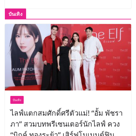
บันเทิง
บันเทิง
ไลฟ์แตกสมศักดิ์ศรีตัวแม่! “อั้ม พัชรา
ภา” สวมบทพรีเซนเตอร์นักไลฟ์ ควง
“มิกค์ ทองระย้า” เสิร์ฟโมเมนต์ฟิน