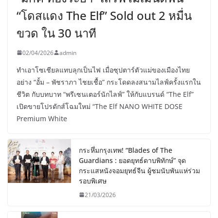
“โดสแดง The Elf” Sold out 2 หมื่น
ขวด ใน 30 นาที
02/04/2026
admin
ทำเอาโซเชียลแทบลุกเป็นไฟ เมื่อซุปตาร์ตัวแม่ของเมืองไทย
อย่าง “อั้ม – พัชราภา ไชยเชื้อ” กระโดดลงสนามไลฟ์ครั้งแรกใน
ชีวิต กับบทบาท “พรีเซนเตอร์นักไลฟ์” ให้กับแบรนด์ “The Elf”
เปิดขายโปรดักส์โฉมใหม่ “The Elf NANO WHITE DOSE
Premium White
กระหึ่มกรุงเทพ! “Blades of The
Guardians : ยอดยุทธ์ดาบพิทักษ์” จุด
กระแสหนังจอมยุทธ์จีน ผู้ชมนับพันแห่ร่วม
รอบพิเศษ
21/03/2026