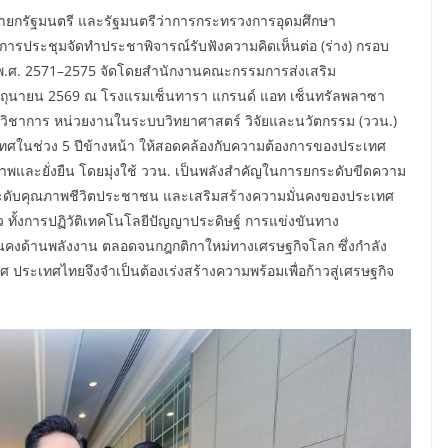
งนายกรัฐมนตรี และรัฐมนตรีว่าการกระทรวงการอุดมศึกษา
ดการประชุมจัดทำประชาพิจารณ์รับฟังความคิดเห็นต่อ (ร่าง) กรอบ
พ.ศ. 2571–2575 จัดโดยสำนักงานคณะกรรมการส่งเสริม
24 มิถุนายน 2569 ณ โรงแรมเซ็นทารา แกรนด์ แอท เซ็นทรัลพลาซา
ควิชาการ หน่วยงานในระบบวิทยาศาสตร์ วิจัยและนวัตกรรม (ววน.)
นช่วง 5 ปีข้างหน้า ให้สอดคล้องกับความต้องการของประเทศ
าพและยั่งยืน โดยมุ่งใช้ ววน. เป็นพลังสำคัญในการยกระดับขีดความ
ะดับคุณภาพชีวิตประชาชน และเสริมสร้างความมั่นคงของประเทศ
ร็ว ทั้งการปฏิวัติเทคโนโลยีปัญญาประดิษฐ์ การแข่งขันทาง
่นคงด้านพลังงาน ตลอดจนกฎกติกาใหม่ทางเศรษฐกิจโลก ซึ่งกำลัง
ระเทศไทยจึงจำเป็นต้องเร่งสร้างความพร้อมเพื่อก้าวสู่เศรษฐกิจ