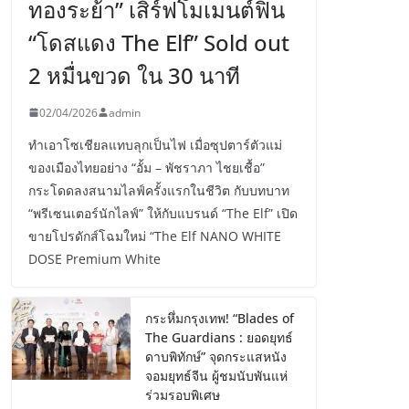
ทองระย้า” เสิร์ฟโมเมนต์ฟิน
“โดสแดง The Elf” Sold out
2 หมื่นขวด ใน 30 นาที
02/04/2026
admin
ทำเอาโซเชียลแทบลุกเป็นไฟ เมื่อซุปตาร์ตัวแม่
ของเมืองไทยอย่าง “อั้ม – พัชราภา ไชยเชื้อ”
กระโดดลงสนามไลฟ์ครั้งแรกในชีวิต กับบทบาท
“พรีเซนเตอร์นักไลฟ์” ให้กับแบรนด์ “The Elf” เปิด
ขายโปรดักส์โฉมใหม่ “The Elf NANO WHITE
DOSE Premium White
กระหึ่มกรุงเทพ! “Blades of
The Guardians : ยอดยุทธ์
ดาบพิทักษ์” จุดกระแสหนัง
จอมยุทธ์จีน ผู้ชมนับพันแห่
ร่วมรอบพิเศษ