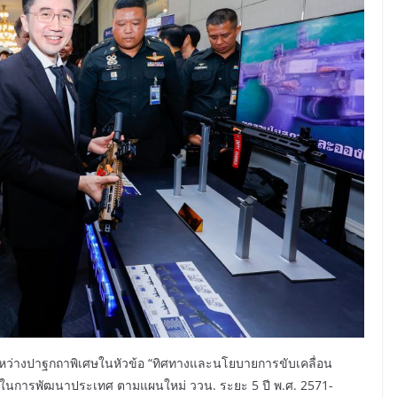
หว่างปาฐกถาพิเศษในหัวข้อ “ทิศทางและนโยบายการขับเคลื่อน
ม่ในการพัฒนาประเทศ ตามแผนใหม่ ววน. ระยะ 5 ปี พ.ศ. 2571-