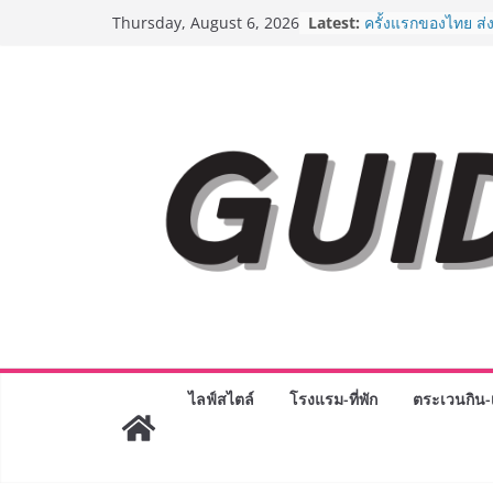
Skip
Latest:
ครั้งแรกของไทย ส่
Thursday, August 6, 2026
to
“CE-7 MATCH” ฝีม
สำรวจดวงจันทร์ 24
content
เจาะเบื้องหลังควา
Day 2026 จากแคมเ
Phenomenon ของไท
Experience-driven
“ประสบการณ์” สู่แ
จ่าย ผสาน Ecosyst
กลุ่มเซ็นทรัล สร้
3 ปี
กรมการท่องเที่ยวเ
Coach รุ่นใหม่ ขับเ
ไทยสู่มาตรฐานสาก
Green Tourism P
BEDO เดินหน้าจัดก
“BIO TRADE CON
ระดับผลิตภัณฑ์ท้องถ
ไลฟ์สไตล์
โรงแรม-ที่พัก
ตระเวนกิน-เ
พาณิชย์อย่างยั่งยืน
“ตลาดดอกไม้สี่มุมเ
สด ดอกไม้ประดิษฐ์
ภัณฑ์ครบวงจร ขอเช