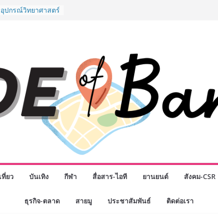
งอุปกรณ์วิทยาศาสตร์
ือคนไทย ร่วมภารกิจ
 สิงหาคมนี้
มสำเร็จของ The 1
ปญสู่ Shopping
ย เมื่อ
 Loyalty พลิก
รงขับเคลื่อนการใช้
em ที่แข็งแกร่งของ
างยอดขายสูงสุดในรอบ
ดินหน้าสร้าง Green
คลื่อนการท่องเที่ยว
ล ภายใต้ Thailand
lan 2030
ิจกรรมเจรจาธุรกิจ
NECT 2026” ยก
ิ่นสู่ตลาดเชิง
ที่ยว
บันเทิง
กีฬา
สื่อสาร-ไอที
ยานยนต์
สังคม-CSR
มือง” ศูนย์รวมดอกไม้
ธุรกิจ-ตลาด
สายมู
ประชาสัมพันธ์
ติดต่อเรา
 พวงมาลัย และสังฆ
ิญเลือกซื้อมาลัย