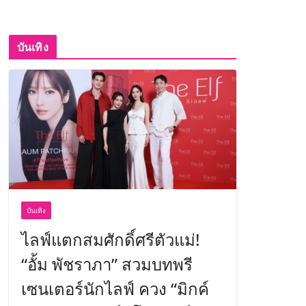
บันเทิง
บันเทิง
ไลฟ์แตกสมศักดิ์ศรีตัวแม่!
“อั้ม พัชราภา” สวมบทพรี
เซนเตอร์นักไลฟ์ ควง “มิกค์