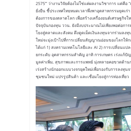
2575’” ว่างานวิจัยต้องไม่ใช่แค่ผลงานวิชาการ แต่คือ 
ยั่งยืน ชี้ประเทศไทยหมดเวลาพึ่งพาอุตสาหกรรมยุคเก
ต้องการของตลาดโลก เพื่อสร้างเครื่องยนต์เศรษฐกิจใหม
ปัจจุบันกองทุน ววน. ยังมีงบประมาณไม่เพียงพอต่อการพ
โยงสู่ตลาดและสังคม ดึงดูดเม็ดเงินลงทุนจากร่วมลงท
ใหม่จะมุ่งเป้าไปที่การเปลี่ยนสัญญาณอ่อนของโลกให
ได้แก่ 1) สงครามเทคโนโลยีและ AI 2) การเปลี่ยนแปลง
ยกระดับ อุตสาหกรรมสำคัญ อาทิ การเกษตร เร่งแก้ปัญ
มูลค่าเพิ่ม, สุขภาพและการแพทย์ มุ่งทลายคอขวดด้านกา
เร่งสร้างนักออกแบบวงจรยุคใหม่เพื่อรองรับการลงทุนจากบร
ชุมชนใหม่ แปรรูปสินค้า และเชื่อมโยงสู่การท่องเที่ยว