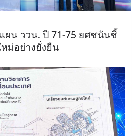
งแผน ววน. ปี 71-75 ยศชนันชี้
หม่อย่างยั่งยืน