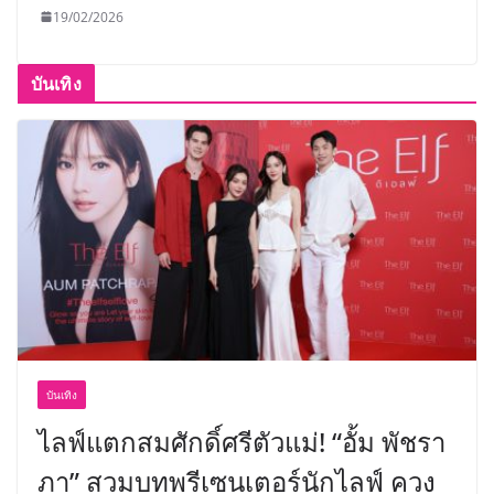
19/02/2026
บันเทิง
บันเทิง
ไลฟ์แตกสมศักดิ์ศรีตัวแม่! “อั้ม พัชรา
ภา” สวมบทพรีเซนเตอร์นักไลฟ์ ควง