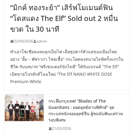
“มิกค์ ทองระย้า” เสิร์ฟโมเมนต์ฟิน
“โดสแดง The Elf” Sold out 2 หมื่น
ขวด ใน 30 นาที
02/04/2026
admin
ทำเอาโซเชียลแทบลุกเป็นไฟ เมื่อซุปตาร์ตัวแม่ของเมืองไทย
อย่าง “อั้ม – พัชราภา ไชยเชื้อ” กระโดดลงสนามไลฟ์ครั้งแรกใน
ชีวิต กับบทบาท “พรีเซนเตอร์นักไลฟ์” ให้กับแบรนด์ “The Elf”
เปิดขายโปรดักส์โฉมใหม่ “The Elf NANO WHITE DOSE
Premium White
กระหึ่มกรุงเทพ! “Blades of The
Guardians : ยอดยุทธ์ดาบพิทักษ์” จุด
กระแสหนังจอมยุทธ์จีน ผู้ชมนับพันแห่ร่วม
รอบพิเศษ
21/03/2026