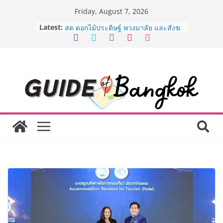
Skip
Friday, August 7, 2026
to
Latest:
“ตลาดดอกไม้สี่มุมเมือง” ศูนย์รวมดอกไม้
content
สด ดอกไม้ประดิษฐ์ พวงมาลัย และสังฆ
ภัณฑ์ครบวงจร ขอเชิญเลือกซื้อมาลัย
และของขวัญต้อนรับวันแม่ เปิดให้
บริการทุกวันตลอด 24 ชั่วโมง
ครั้งแรกของไทย ส่งอุปกรณ์วิทยาศาสตร์
“CE-7 MATCH” ฝีมือคนไทย ร่วมภารกิจ
สำรวจดวงจันทร์ 24 สิงหาคมนี้
8.8 “ซูเลียน” รวมพลังนักธุรกิจทั่ว
ประเทศ จัดประชุมใหญ่แห่งปี พบ CEO
“ดร.ปิยะวัฒน์” ถ่ายทอดวิสัยทัศน์ธุรกิจ
พร้อมฟรีคอนเสิร์ต “โชค รถแห่” ยกวง
AirAsia X SEE FAH พันธมิตรทางธุรกิจ
ยาวนานกว่า 20 ปี ต่อยอดเสิร์ฟความ
อร่อย ยกเมนูระดับตำนาน “ข้าวหน้าไก่
ราชวงศ์” พุ่งทะยานสู่น่านฟ้า
BEDO เดินหน้าจัดกิจกรรมเจรจาธุรกิจ
“BIO TRADE CONNECT 2026” ยก
ระดับผลิตภัณฑ์ท้องถิ่นสู่ตลาดเชิง
พาณิชย์อย่างยั่งยืน