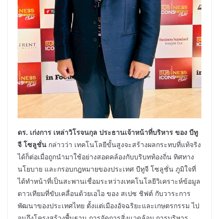
ดร. เก่งการ เหล่าวิโรจนกุล
ประธานเจ้าหน้าที่บริหาร ของ บีทู
จี โซลูชั่น
กล่าวว่า เทคโนโลยีขั้นสูงจะสร้างผลกระทบที่แท้จริง
ได้ก็ต่อเมื่อถูกนำมาใช้อย่างสอดคล้องกับบริบทท้องถิ่น ทิศทาง
นโยบาย และกรอบกฎหมายของประเทศ บีทูจี โซลูชั่น ภูมิใจที่
ได้ทำหน้าที่เป็นสะพานเชื่อมระหว่างเทคโนโลยีวิเคราะห์ข้อมูล
ดาวเทียมที่ขับเคลื่อนด้วยเอไอ ของ สเปซ ชิฟต์ กับวาระการ
พัฒนาของประเทศไทย ตั้งแต่เมืองอัจฉริยะและเกษตรกรรม ไป
จนถึงโครงสร้างพื้นฐาน การจัดการสิ่งแวดล้อม การบริหาร