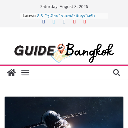
Skip
Saturday, August 8, 2026
to
Latest:
8.8 “ซูเลียน” รวมพลังนักธุรกิจทั่ว
content
ประเทศ จัดประชุมใหญ่แห่งปี พบ CEO
“ดร.ปิยะวัฒน์” ถ่ายทอดวิสัยทัศน์ธุรกิจ
พร้อมฟรีคอนเสิร์ต “โชค รถแห่” ยกวง
AirAsia X SEE FAH พันธมิตรทางธุรกิจ
ยาวนานกว่า 20 ปี ต่อยอดเสิร์ฟความ
อร่อย ยกเมนูระดับตำนาน “ข้าวหน้าไก่
ราชวงศ์” พุ่งทะยานสู่น่านฟ้า
BEDO เดินหน้าจัดกิจกรรมเจรจาธุรกิจ
“BIO TRADE CONNECT 2026” ยก
ระดับผลิตภัณฑ์ท้องถิ่นสู่ตลาดเชิง
พาณิชย์อย่างยั่งยืน
LORDNINE จัดศึกคนดังสายเกม ไทย
ปะทะ ฟิลิปปินส์ ใน “Rise of the Tenth
Lord” เปิดสงครามกิลด์ข้ามประเทศ
ฉลองเซิร์ฟเวอร์ใหม่ เฮเลนา
Guangzhou Yinghao School เผยวิสัย
ทัศน์การศึกษาที่พร้อมรับอนาคต “เราไม่
ได้เตรียมนักเรียนเพียงเพื่อก้าวเข้าสู่
มหาวิทยาลัยเท่านั้น แต่ยังเตรียมพวก