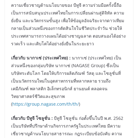
ความเชี่ยวชาญด้านนโยบายของ บีทูจี ความร่วมมือครั้งนี้ถือ
เป็นการสนับสนุนประเทศไทยในการเปลี่ยนผ่านสู่ดิจิทัล ความ
ยั่งยืน และนวัตกรรมขั้นสูง เพื่อให้ข้อมูลอัจฉริยะจากดาวเทียม
กลายเป็นส่วนหนึ่งของการตัดสินใจในชีวิตประจำวัน ช่วยให้
ประเทศสามารถวางแผนได้อย่างชาญฉลาด ตอบสนองได้อย่าง
รวดเร็ว และเติบโตได้อย่างยั่งยืนในระยะยาว
เกี่ยวกับ นากาเซ่ (ประเทศไทย) :
นากาเซ่ (ประเทศไทย) เป็น
ส่วนหนึ่งของกลุ่มบริษัท นากาเซ่ (NAGASE Group) ซึ่งเป็น
บริษัทระดับโลก โดยให้บริการผลิตภัณฑ์ วัสดุ และโซลูชั่นที่
เป็นนวัตกรรมใหม่ในอุตสาหกรรมที่หลากหลาย รวมถึง
เคมีภัณฑ์ พลาสติก อิเล็กทรอนิกส์ ยานยนต์ ตลอดจน
วิทยาศาสตร์ชีวิตและสุขภาพ
(
https://group.nagase.com/th/th/
)
เกี่ยวกับ บีทูจี โซลูชั่น :
บีทูจี โซลูชั่น ก่อตั้งขึ้นในปี พ.ศ. 2562
เป็นบริษัทที่ปรึกษาด้านกิจการภาครัฐในประเทศไทย มีความ
เชี่ยวชาญด้านนโยบายสาธารณะ กฎระเบียบข้อบังคับ ความ