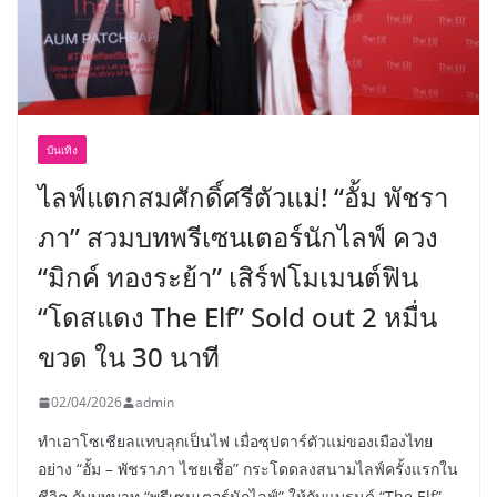
บันเทิง
ไลฟ์แตกสมศักดิ์ศรีตัวแม่! “อั้ม พัชรา
ภา” สวมบทพรีเซนเตอร์นักไลฟ์ ควง
“มิกค์ ทองระย้า” เสิร์ฟโมเมนต์ฟิน
“โดสแดง The Elf” Sold out 2 หมื่น
ขวด ใน 30 นาที
02/04/2026
admin
ทำเอาโซเชียลแทบลุกเป็นไฟ เมื่อซุปตาร์ตัวแม่ของเมืองไทย
อย่าง “อั้ม – พัชราภา ไชยเชื้อ” กระโดดลงสนามไลฟ์ครั้งแรกใน
ชีวิต กับบทบาท “พรีเซนเตอร์นักไลฟ์” ให้กับแบรนด์ “The Elf”