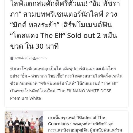
ไลฟ์แตกสมศักดิ์ศรีตัวแม่! “อั้ม พัชรา
ภา” สวมบทพรีเซนเตอร์นักไลฟ์ ควง
“มิกค์ ทองระย้า” เสิร์ฟโมเมนต์ฟิน
“โดสแดง The Elf” Sold out 2 หมื่น
ขวด ใน 30 นาที
02/04/2026
admin
ทำเอาโซเชียลแทบลุกเป็นไฟ เมื่อซุปตาร์ตัวแม่ของเมืองไทย
อย่าง “อั้ม – พัชราภา ไชยเชื้อ” กระโดดลงสนามไลฟ์ครั้งแรกใน
ชีวิต กับบทบาท “พรีเซนเตอร์นักไลฟ์” ให้กับแบรนด์ “The Elf”
เปิดขายโปรดักส์โฉมใหม่ “The Elf NANO WHITE DOSE
Premium White
กระหึ่มกรุงเทพ! “Blades of The
Guardians : ยอดยุทธ์ดาบพิทักษ์” จุด
กระแสหนังจอมยุทธ์จีน ผู้ชมนับพันแห่ร่วม