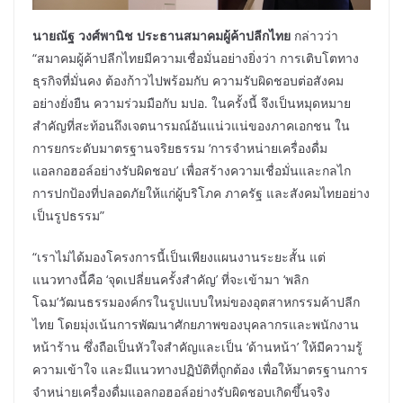
นายณัฐ วงศ์พานิช ประธานสมาคมผู้ค้าปลีกไทย
กล่าวว่า
“สมาคมผู้ค้าปลีกไทยมีความเชื่อมั่นอย่างยิ่งว่า การเติบโตทาง
ธุรกิจที่มั่นคง ต้องก้าวไปพร้อมกับ ความรับผิดชอบต่อสังคม
อย่างยั่งยืน ความร่วมมือกับ มปอ. ในครั้งนี้ จึงเป็นหมุดหมาย
สำคัญที่สะท้อนถึงเจตนารมณ์อันแน่วแน่ของภาคเอกชน ใน
การยกระดับมาตรฐานจริยธรรม ‘การจำหน่ายเครื่องดื่ม
แอลกอฮอล์อย่างรับผิดชอบ’ เพื่อสร้างความเชื่อมั่นและกลไก
การปกป้องที่ปลอดภัยให้แก่ผู้บริโภค ภาครัฐ และสังคมไทยอย่าง
เป็นรูปธรรม”
“เราไม่ได้มองโครงการนี้เป็นเพียงแผนงานระยะสั้น แต่
แนวทางนี้คือ ‘จุดเปลี่ยนครั้งสำคัญ’ ที่จะเข้ามา ‘พลิก
โฉม’วัฒนธรรมองค์กรในรูปแบบใหม่ของอุตสาหกรรมค้าปลีก
ไทย โดยมุ่งเน้นการพัฒนาศักยภาพของบุคลากรและพนักงาน
หน้าร้าน ซึ่งถือเป็นหัวใจสำคัญและเป็น ‘ด้านหน้า’ ให้มีความรู้
ความเข้าใจ และมีแนวทางปฏิบัติที่ถูกต้อง เพื่อให้มาตรฐานการ
จำหน่ายเครื่องดื่มแอลกอฮอล์อย่างรับผิดชอบเกิดขึ้นจริง