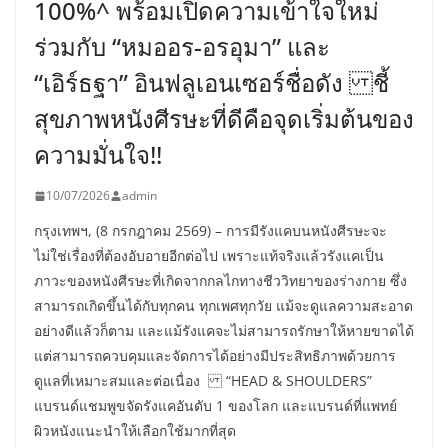
100%^ พร้อมเปิดความเข้าใจใหม่
ร่วมกับ “หมออร-อรอุมา” และ
“เอิร์ธฐา” อินฟลูเอนเซอร์ชื่อดัง ชี้
สุขภาพหนังศีรษะที่ดีคือจุดเริ่มต้นของ
ความมั่นใจ!!
10/07/2026
admin
กรุงเทพฯ, (8 กรกฎาคม 2569) – การมีรังแคบนหนังศีรษะจะ
ไม่ใช่เรื่องที่ต้องอับอายอีกต่อไป เพราะแท้จริงแล้วรังแคเป็น
ภาวะของหนังศีรษะที่เกิดจากกลไกทางชีววิทยาของร่างกาย ซึ่ง
สามารถเกิดขึ้นได้กับทุกคน ทุกเพศทุกวัย แม้จะดูแลความสะอาด
อย่างดีแล้วก็ตาม และแม้รังแคจะไม่สามารถรักษาให้หายขาดได้
แต่สามารถควบคุมและจัดการได้อย่างมีประสิทธิภาพด้วยการ
ดูแลที่เหมาะสมและต่อเนื่อง “HEAD & SHOULDERS”
แบรนด์แชมพูขจัดรังแคอันดับ 1 ของโลก และแบรนด์ที่แพทย์
ผิวหนังแนะนำให้เลือกใช้มากที่สุด