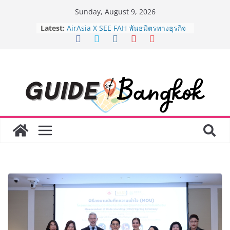
Skip
Sunday, August 9, 2026
8.8 “ซูเลียน” รวมพลังนักธุรกิจทั่ว
to
Latest:
ประเทศ จัดประชุมใหญ่แห่งปี พบ CEO
content
“ดร.ปิยะวัฒน์” ถ่ายทอดวิสัยทัศน์ธุรกิจ
พร้อมฟรีคอนเสิร์ต “โชค รถแห่” ยกวง
AirAsia X SEE FAH พันธมิตรทางธุรกิจ
ยาวนานกว่า 20 ปี ต่อยอดเสิร์ฟความ
อร่อย ยกเมนูระดับตำนาน “ข้าวหน้าไก่
ราชวงศ์” พุ่งทะยานสู่น่านฟ้า
BEDO เดินหน้าจัดกิจกรรมเจรจาธุรกิจ
“BIO TRADE CONNECT 2026” ยก
ระดับผลิตภัณฑ์ท้องถิ่นสู่ตลาดเชิง
พาณิชย์อย่างยั่งยืน
LORDNINE จัดศึกคนดังสายเกม ไทย
ปะทะ ฟิลิปปินส์ ใน “Rise of the Tenth
Lord” เปิดสงครามกิลด์ข้ามประเทศ
ฉลองเซิร์ฟเวอร์ใหม่ เฮเลนา
Guangzhou Yinghao School เผยวิสัย
ทัศน์การศึกษาที่พร้อมรับอนาคต “เราไม่
ได้เตรียมนักเรียนเพียงเพื่อก้าวเข้าสู่
มหาวิทยาลัยเท่านั้น แต่ยังเตรียมพวก
เขาให้พร้อมเป็นผู้กำหนดอนาคต”