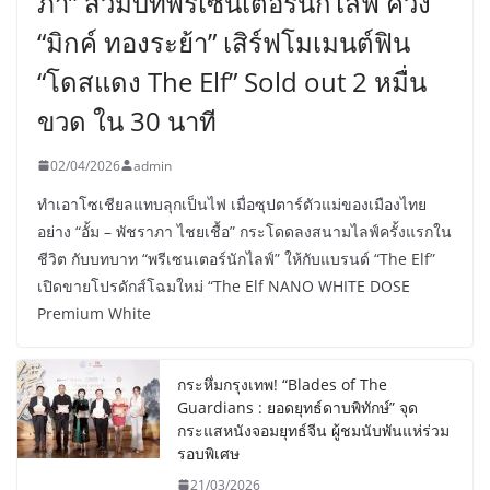
ภา” สวมบทพรีเซนเตอร์นักไลฟ์ ควง
“มิกค์ ทองระย้า” เสิร์ฟโมเมนต์ฟิน
“โดสแดง The Elf” Sold out 2 หมื่น
ขวด ใน 30 นาที
02/04/2026
admin
ทำเอาโซเชียลแทบลุกเป็นไฟ เมื่อซุปตาร์ตัวแม่ของเมืองไทย
อย่าง “อั้ม – พัชราภา ไชยเชื้อ” กระโดดลงสนามไลฟ์ครั้งแรกใน
ชีวิต กับบทบาท “พรีเซนเตอร์นักไลฟ์” ให้กับแบรนด์ “The Elf”
เปิดขายโปรดักส์โฉมใหม่ “The Elf NANO WHITE DOSE
Premium White
กระหึ่มกรุงเทพ! “Blades of The
Guardians : ยอดยุทธ์ดาบพิทักษ์” จุด
กระแสหนังจอมยุทธ์จีน ผู้ชมนับพันแห่ร่วม
รอบพิเศษ
21/03/2026