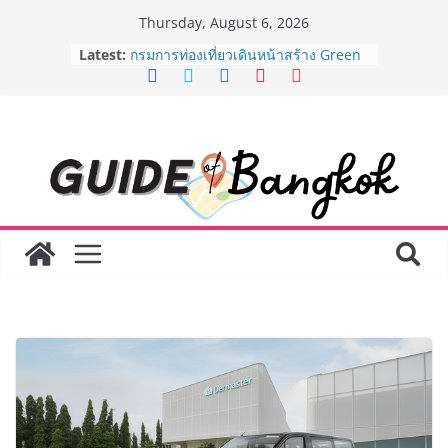
Skip
Thursday, August 6, 2026
เจาะเบื้องหลังความสำเร็จของ The 1
to
Latest:
Day 2026 จากแคมเปญสู่ Shopping
content
Phenomenon ของไทย เมื่อ
Experience-driven Loyalty พลิก
“ประสบการณ์” สู่แรงขับเคลื่อนการใช้
จ่าย ผสาน Ecosystem ที่แข็งแกร่งของ
กลุ่มเซ็นทรัล สร้างยอดขายสูงสุดในรอบ
3 ปี
กรมการท่องเที่ยวเดินหน้าสร้าง Green
Coach รุ่นใหม่ ขับเคลื่อนการท่องเที่ยว
ไทยสู่มาตรฐานสากล ภายใต้ Thailand
Green Tourism Plan 2030
BEDO เดินหน้าจัดกิจกรรมเจรจาธุรกิจ
“BIO TRADE CONNECT 2026” ยก
ระดับผลิตภัณฑ์ท้องถิ่นสู่ตลาดเชิง
พาณิชย์อย่างยั่งยืน
“ตลาดดอกไม้สี่มุมเมือง” ศูนย์รวมดอกไม้
สด ดอกไม้ประดิษฐ์ พวงมาลัย และสังฆ
ภัณฑ์ครบวงจร ขอเชิญเลือกซื้อมาลัย
และของขวัญต้อนรับวันแม่ เปิดให้
บริการทุกวันตลอด 24 ชั่วโมง