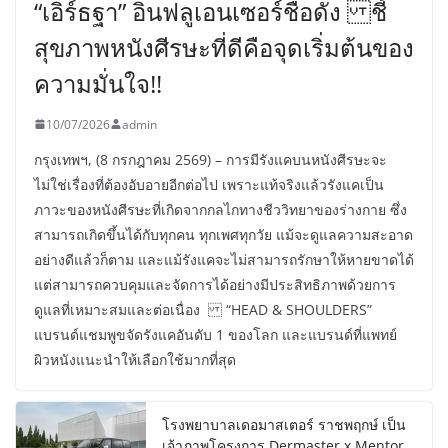
“เอิร์ธฐา” อินฟลูเอนเซอร์ชื่อดัง ชี้
สุขภาพหนังศีรษะที่ดีคือจุดเริ่มต้นของ
ความมั่นใจ!!
10/07/2026
admin
กรุงเทพฯ, (8 กรกฎาคม 2569) – การมีรังแคบนหนังศีรษะจะ
ไม่ใช่เรื่องที่ต้องอับอายอีกต่อไป เพราะแท้จริงแล้วรังแคเป็น
ภาวะของหนังศีรษะที่เกิดจากกลไกทางชีววิทยาของร่างกาย ซึ่ง
สามารถเกิดขึ้นได้กับทุกคน ทุกเพศทุกวัย แม้จะดูแลความสะอาด
อย่างดีแล้วก็ตาม และแม้รังแคจะไม่สามารถรักษาให้หายขาดได้
แต่สามารถควบคุมและจัดการได้อย่างมีประสิทธิภาพด้วยการ
ดูแลที่เหมาะสมและต่อเนื่อง “HEAD & SHOULDERS”
แบรนด์แชมพูขจัดรังแคอันดับ 1 ของโลก และแบรนด์ที่แพทย์
ผิวหนังแนะนำให้เลือกใช้มากที่สุด
โรงพยาบาลเดอมาสเตอร์ ราชพฤกษ์ เป็น
เจ้าภาพโครงการ Dermaster x Mentor