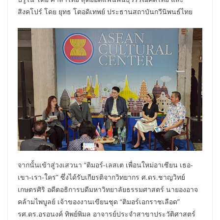
สิงคโปร์ โดย ยุทธ โตอดิเทพย์ ประธานสถาบันกวีนิพนธ์ไทย
จากนั้นเข้าสู่วงเสวนา “ติมอร์-เลสเต เพื่อนใหม่อาเซียน เธอ-
เขา-เรา-ใคร” ซึ่งได้รับเกียรติจากวิทยากร ศ.ดร.ชาญวิทย์
เกษตรศิริ อดีตอธิการบดีมหาวิทยาลัยธรรมศาสตร์ นายองอาจ
คล้ามไพบูลย์ เจ้าของงานเขียนชุด “ติมอร์เอกราชเลือด”
รศ.ดร.อรอนงค์ ทิพย์พิมล อาจารย์ประจำสาขาประวัติศาสตร์