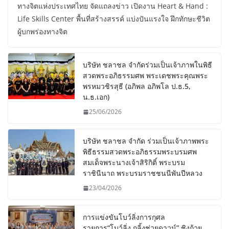
ทางจิตแห่งประเทศไทย จัดแถลงข่าว เปิดงาน Heart & Hand :
Life Skills Center พื้นที่สร้างสรรค์ แบ่งปันแรงใจ ฝึกทักษะชีวิต
ผู้บกพร่องทางจิต
บริษัท ชลาชล จำกัดร่วมเป็นเจ้าภาพในพิธี
สวดพระอภิธรรมศพ พระเดชพระคุณพระ
พรหมวชิรสุธี (อภิพล อภิพโล ป.ธ.5,
น.ธ.เอก)
25/06/2026
บริษัท ชลาชล จำกัด ร่วมเป็นเจ้าภาพพระ
พิธีธรรมสวดพระอภิธรรมพระบรมศพ
สมเด็จพระนางเจ้าสิริกิติ์ พระบรม
ราชินีนาถ พระบรมราชชนนีพันปีหลวง
23/04/2026
การแข่งขันโบว์ลิ่งการกุศล
รายการ“โบว์ลิ่ง กลิ้งช่วยดาวน์” ชิงถ้วย