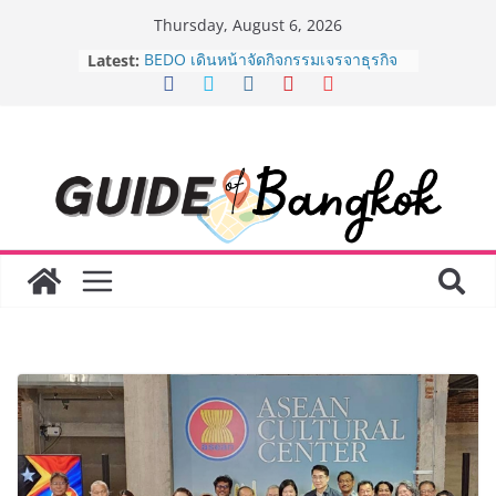
Skip
Thursday, August 6, 2026
to
Latest:
BEDO เดินหน้าจัดกิจกรรมเจรจาธุรกิจ
content
“BIO TRADE CONNECT 2026” ยก
ระดับผลิตภัณฑ์ท้องถิ่นสู่ตลาดเชิง
พาณิชย์อย่างยั่งยืน
“ตลาดดอกไม้สี่มุมเมือง” ศูนย์รวมดอกไม้
สด ดอกไม้ประดิษฐ์ พวงมาลัย และสังฆ
ภัณฑ์ครบวงจร ขอเชิญเลือกซื้อมาลัย
และของขวัญต้อนรับวันแม่ เปิดให้
บริการทุกวันตลอด 24 ชั่วโมง
ครั้งแรกของไทย ส่งอุปกรณ์วิทยาศาสตร์
“CE-7 MATCH” ฝีมือคนไทย ร่วมภารกิจ
สำรวจดวงจันทร์ 24 สิงหาคมนี้
8.8 “ซูเลียน” รวมพลังนักธุรกิจทั่ว
ประเทศ จัดประชุมใหญ่แห่งปี พบ CEO
“ดร.ปิยะวัฒน์” ถ่ายทอดวิสัยทัศน์ธุรกิจ
พร้อมฟรีคอนเสิร์ต “โชค รถแห่” ยกวง
AirAsia X SEE FAH พันธมิตรทางธุรกิจ
ยาวนานกว่า 20 ปี ต่อยอดเสิร์ฟความ
อร่อย ยกเมนูระดับตำนาน “ข้าวหน้าไก่
ราชวงศ์” พุ่งทะยานสู่น่านฟ้า