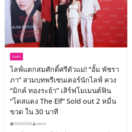
บันเทิง
ไลฟ์แตกสมศักดิ์ศรีตัวแม่! “อั้ม พัชรา
ภา” สวมบทพรีเซนเตอร์นักไลฟ์ ควง
“มิกค์ ทองระย้า” เสิร์ฟโมเมนต์ฟิน
“โดสแดง The Elf” Sold out 2 หมื่น
ขวด ใน 30 นาที
02/04/2026
admin