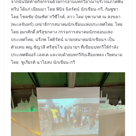
จากนั้นปิดท้ายกิจกรรมด้วยการอ่านบทกวีอาณาบริเวณภาคพื้น
ทวีป ได้แก่ เมียนมา โดย พินิจ นิลรัตน์ นักเขียน-กวี, กัมพูชา
โดย โชคชัย บัณฑิต’ กวีซีไรต์, ลาว โดย จุฑามาศ ณ สงขลา
(ทะเลจันทร์) เลขาธิการสมาคมนักเขียนแห่งประเทศไทย, ไทย
โดย อมรศักดิ์ ศรีสุขกลาง กรรมการสมาคมนักกลอนแห่ง
ประเทศไทย, นรีภพ โพธิรัตน์ นายกสมาคมนักเขียนฯ เป็น
ตัวแทน พญ.ชัญวลี ศรีสุขโข อุปนายฯ ที่เขียนบทกวีให้กำลัง
ประเทศติมอร์-เลสเต และจบด้วยบทกวีกับเสียงเพลง เวียดนาม
โดย ชูเกียรติ ฉาไธสง นักเขียน-กวี