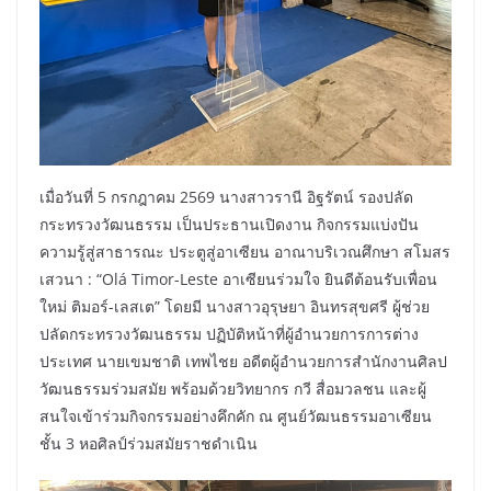
เมื่อวันที่ 5 กรกฎาคม 2569 นางสาวรานี อิฐรัตน์ รองปลัด
กระทรวงวัฒนธรรม เป็นประธานเปิดงาน กิจกรรมแบ่งปัน
ความรู้สู่สาธารณะ ประตูสู่อาเซียน อาณาบริเวณศึกษา สโมสร
เสวนา : “Olá Timor-Leste อาเซียนร่วมใจ ยินดีต้อนรับเพื่อน
ใหม่ ติมอร์-เลสเต” โดยมี นางสาวอุรุษยา อินทรสุขศรี ผู้ช่วย
ปลัดกระทรวงวัฒนธรรม ปฏิบัติหน้าที่ผู้อำนวยการการต่าง
ประเทศ นายเขมชาติ เทพไชย อดีตผู้อำนวยการสำนักงานศิลป
วัฒนธรรมร่วมสมัย พร้อมด้วยวิทยากร กวี สื่อมวลชน และผู้
สนใจเข้าร่วมกิจกรรมอย่างคึกคัก ณ ศูนย์วัฒนธรรมอาเซียน
ชั้น 3 หอศิลป์ร่วมสมัยราชดำเนิน