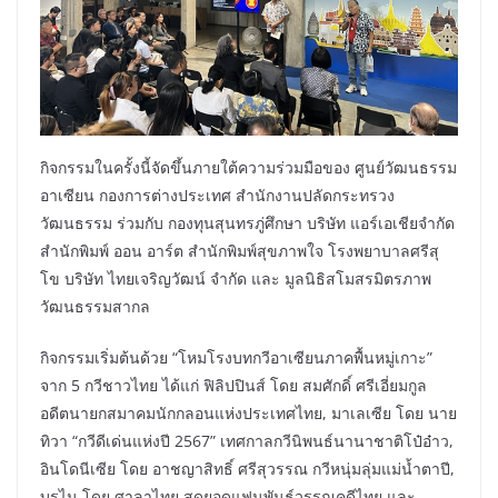
กิจกรรมในครั้งนี้จัดขึ้นภายใต้ความร่วมมือของ ศูนย์วัฒนธรรม
อาเซียน กองการต่างประเทศ สำนักงานปลัดกระทรวง
วัฒนธรรม ร่วมกับ กองทุนสุนทรภู่ศึกษา บริษัท แอร์เอเชียจำกัด
สำนักพิมพ์ ออน อาร์ต สำนักพิมพ์สุขภาพใจ โรงพยาบาลศรีสุ
โข บริษัท ไทยเจริญวัฒน์ จำกัด และ มูลนิธิสโมสรมิตรภาพ
วัฒนธรรมสากล
กิจกรรมเริ่มต้นด้วย “โหมโรงบทกวีอาเซียนภาคพื้นหมู่เกาะ”
จาก 5 กวีชาวไทย ได้แก่ ฟิลิปปินส์ โดย สมศักดิ์ ศรีเอี่ยมกูล
อดีตนายกสมาคมนักกลอนแห่งประเทศไทย, มาเลเซีย โดย นาย
ทิวา “กวีดีเด่นแห่งปี 2567” เทศกาลกวีนิพนธ์นานาชาติโป๋อ๋าว,
อินโดนีเซีย โดย อาชญาสิทธิ์ ศรีสุวรรณ กวีหนุ่มลุ่มแม่น้ำตาปี,
บรูไน โดย ศาลาไทย สุดยอดแฟนพันธุ์วรรณคดีไทย และ