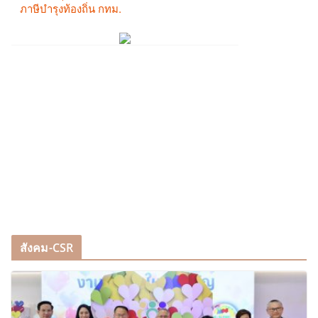
สังคม-CSR