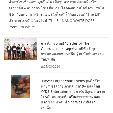
ทำเอาโซเชียลแทบลุกเป็นไฟ เมื่อซุปตาร์ตัวแม่ของเมืองไทย
อย่าง “อั้ม – พัชราภา ไชยเชื้อ” กระโดดลงสนามไลฟ์ครั้งแรกใน
ชีวิต กับบทบาท “พรีเซนเตอร์นักไลฟ์” ให้กับแบรนด์ “The Elf”
เปิดขายโปรดักส์โฉมใหม่ “The Elf NANO WHITE DOSE
Premium White
กระหึ่มกรุงเทพ! “Blades of The
Guardians : ยอดยุทธ์ดาบพิทักษ์” จุด
กระแสหนังจอมยุทธ์จีน ผู้ชมนับพันแห่ร่วม
รอบพิเศษ
21/03/2026
“Never Forget Your Enemy (ยังไงก็ใช่
นาย)” ซีรีส์วายเกาหลี เรต19+ ผลิตโดย
YYDS Entertainment การันตีคุณภาพจาก
โปรดักชั่นเกาหลี เตรียมออกอากาศตอน
แรก 17 มีนาคมนี้ ทาง WeTV ที่เดียว
เท่านั้น