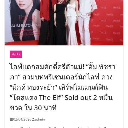
บันเทิง
ไลฟ์แตกสมศักดิ์ศรีตัวแม่! “อั้ม พัชรา
ภา” สวมบทพรีเซนเตอร์นักไลฟ์ ควง
“มิกค์ ทองระย้า” เสิร์ฟโมเมนต์ฟิน
“โดสแดง The Elf” Sold out 2 หมื่น
ขวด ใน 30 นาที
02/04/2026
admin