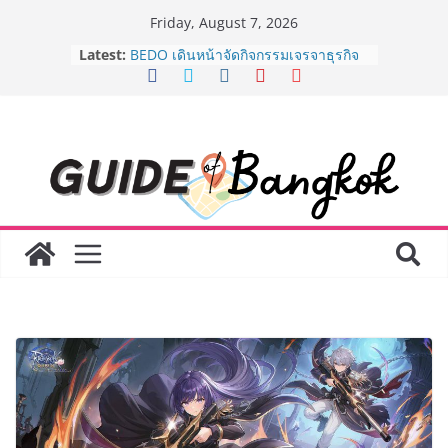
Skip
Friday, August 7, 2026
AirAsia X SEE FAH พันธมิตรทางธุรกิจ
to
Latest:
ยาวนานกว่า 20 ปี ต่อยอดเสิร์ฟความ
content
อร่อย ยกเมนูระดับตำนาน “ข้าวหน้าไก่
ราชวงศ์” พุ่งทะยานสู่น่านฟ้า
BEDO เดินหน้าจัดกิจกรรมเจรจาธุรกิจ
“BIO TRADE CONNECT 2026” ยก
ระดับผลิตภัณฑ์ท้องถิ่นสู่ตลาดเชิง
พาณิชย์อย่างยั่งยืน
“ตลาดดอกไม้สี่มุมเมือง” ศูนย์รวมดอกไม้
สด ดอกไม้ประดิษฐ์ พวงมาลัย และสังฆ
ภัณฑ์ครบวงจร ขอเชิญเลือกซื้อมาลัย
และของขวัญต้อนรับวันแม่ เปิดให้
บริการทุกวันตลอด 24 ชั่วโมง
ครั้งแรกของไทย ส่งอุปกรณ์วิทยาศาสตร์
“CE-7 MATCH” ฝีมือคนไทย ร่วมภารกิจ
สำรวจดวงจันทร์ 24 สิงหาคมนี้
8.8 “ซูเลียน” รวมพลังนักธุรกิจทั่ว
ประเทศ จัดประชุมใหญ่แห่งปี พบ CEO
“ดร.ปิยะวัฒน์” ถ่ายทอดวิสัยทัศน์ธุรกิจ
พร้อมฟรีคอนเสิร์ต “โชค รถแห่” ยกวง