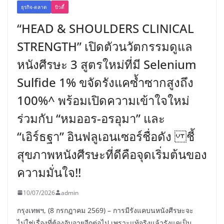
ธุรกิจ-ตลาด
บิวตี้
“HEAD & SHOULDERS CLINICAL
STRENGTH” เปิดตัวนวัตกรรมดูแล
หนังศีรษะ 3 สูตรใหม่ที่มี Selenium
Sulfide 1% ขจัดรังแคซ้ำซากสูงถึง
100%^ พร้อมเปิดความเข้าใจใหม่
ร่วมกับ “หมออร-อรอุมา” และ
“เอิร์ธฐา” อินฟลูเอนเซอร์ชื่อดัง ชี้
สุขภาพหนังศีรษะที่ดีคือจุดเริ่มต้นของ
ความมั่นใจ!!
10/07/2026
admin
กรุงเทพฯ, (8 กรกฎาคม 2569) – การมีรังแคบนหนังศีรษะจะ
ไม่ใช่เรื่องที่ต้องอับอายอีกต่อไป เพราะแท้จริงแล้วรังแคเป็น