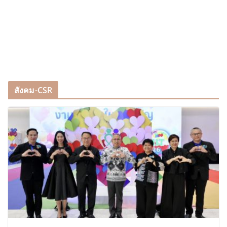
สังคม-CSR