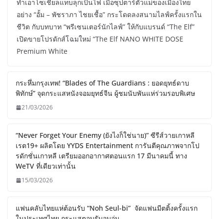
ทำเอาโซเชียลแทบลุกเป็นไฟ เมื่อซุปตาร์ตัวแม่ของเมืองไทย
อย่าง “อั้ม – พัชราภา ไชยเชื้อ” กระโดดลงสนามไลฟ์ครั้งแรกใน
ชีวิต กับบทบาท “พรีเซนเตอร์นักไลฟ์” ให้กับแบรนด์ “The Elf”
เปิดขายโปรดักส์โฉมใหม่ “The Elf NANO WHITE DOSE
Premium White
กระหึ่มกรุงเทพ! “Blades of The Guardians : ยอดยุทธ์ดาบ
พิทักษ์” จุดกระแสหนังจอมยุทธ์จีน ผู้ชมนับพันแห่ร่วมรอบพิเศษ
21/03/2026
“Never Forget Your Enemy (ยังไงก็ใช่นาย)” ซีรีส์วายเกาหลี
เรต19+ ผลิตโดย YYDS Entertainment การันตีคุณภาพจากโป
รดักชั่นเกาหลี เตรียมออกอากาศตอนแรก 17 มีนาคมนี้ ทาง
WeTV ที่เดียวเท่านั้น
15/03/2026
แฟนคลับไทยแห่ต้อนรับ “Noh Seul-bi” จัดแฟนมีตติ้งครั้งแรก
ในประเทศไทย กระแสตอบรับอบอุ่น