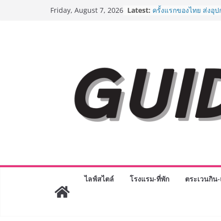
Skip
Latest:
“ตลาดดอกไม้สี่มุมเมือง
Friday, August 7, 2026
to
สด ดอกไม้ประดิษฐ์ พว
ภัณฑ์ครบวงจร ขอเชิญเ
content
และของขวัญต้อนรับวันแ
บริการทุกวันตลอด 24 ช
ครั้งแรกของไทย ส่งอุ
“CE-7 MATCH” ฝีมือคน
สำรวจดวงจันทร์ 24 สิง
8.8 “ซูเลียน” รวมพลังนั
ประเทศ จัดประชุมใหญ่
“ดร.ปิยะวัฒน์” ถ่ายทอดว
พร้อมฟรีคอนเสิร์ต “โช
AirAsia X SEE FAH พั
ยาวนานกว่า 20 ปี ต่อ
อร่อย ยกเมนูระดับตำน
ราชวงศ์” พุ่งทะยานสู่น
BEDO เดินหน้าจัดกิจก
“BIO TRADE CONNEC
ไลฟ์สไตล์
โรงแรม-ที่พัก
ตระเวนกิน-เ
ระดับผลิตภัณฑ์ท้องถิ่น
พาณิชย์อย่างยั่งยืน