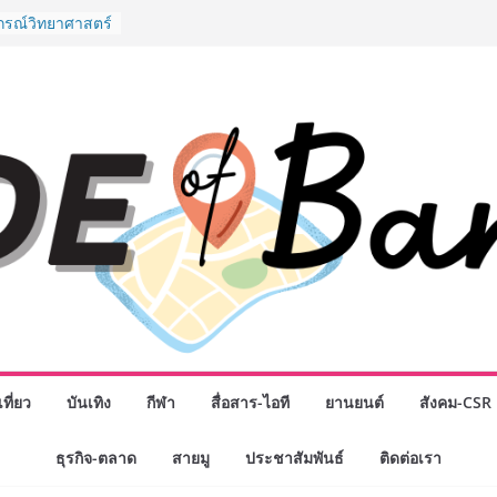
” ศูนย์รวมดอกไม้
งมาลัย และสังฆ
ลือกซื้อมาลัย
ม่ เปิดให้
ั่วโมง
ปกรณ์วิทยาศาสตร์
ไทย ร่วมภารกิจ
หาคมนี้
กธุรกิจทั่ว
แห่งปี พบ CEO
ิสัยทัศน์ธุรกิจ
ค รถแห่” ยกวง
นธมิตรทางธุรกิจ
ยอดเสิร์ฟความ
าน “ข้าวหน้าไก่
่านฟ้า
รรมเจรจาธุรกิจ
T 2026” ยก
ที่ยว
บันเทิง
กีฬา
สื่อสาร-ไอที
ยานยนต์
สังคม-CSR
สู่ตลาดเชิง
ธุรกิจ-ตลาด
สายมู
ประชาสัมพันธ์
ติดต่อเรา