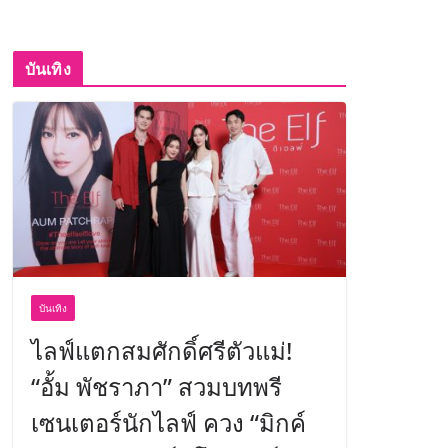
บันเทิง
บันเทิง
ไลฟ์แตกสมศักดิ์ศรีตัวแม่!
“อั้ม พัชราภา” สวมบทพรี
เซนเตอร์นักไลฟ์ ควง “มิกค์