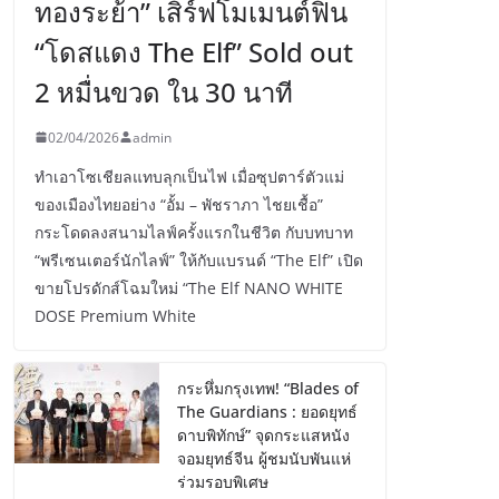
ทองระย้า” เสิร์ฟโมเมนต์ฟิน
“โดสแดง The Elf” Sold out
2 หมื่นขวด ใน 30 นาที
02/04/2026
admin
ทำเอาโซเชียลแทบลุกเป็นไฟ เมื่อซุปตาร์ตัวแม่
ของเมืองไทยอย่าง “อั้ม – พัชราภา ไชยเชื้อ”
กระโดดลงสนามไลฟ์ครั้งแรกในชีวิต กับบทบาท
“พรีเซนเตอร์นักไลฟ์” ให้กับแบรนด์ “The Elf” เปิด
ขายโปรดักส์โฉมใหม่ “The Elf NANO WHITE
DOSE Premium White
กระหึ่มกรุงเทพ! “Blades of
The Guardians : ยอดยุทธ์
ดาบพิทักษ์” จุดกระแสหนัง
จอมยุทธ์จีน ผู้ชมนับพันแห่
ร่วมรอบพิเศษ