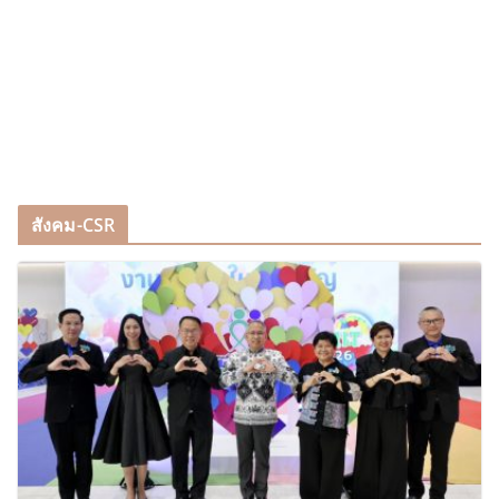
สังคม-CSR