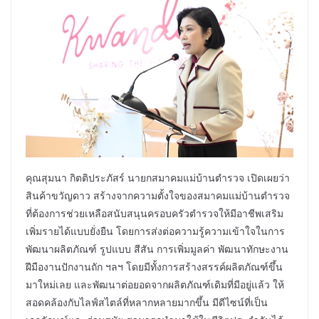
คุณสุมนา กิตติประภัสร์ นายกสมาคมแม่บ้านตำรวจ เปิดเผยว่า
สินค้าขวัญดาว สร้างจากความตั้งใจของสมาคมแม่บ้านตำรวจ
ที่ต้องการช่วยเหลือสนับสนุนครอบครัวตำรวจให้มีอาชีพเสริม
เพิ่มรายได้แบบยั่งยืน โดยการส่งต่อความรู้ความเข้าใจในการ
พัฒนาผลิตภัณฑ์ รูปแบบ สีสัน การเพิ่มมูลค่า พัฒนาทักษะงาน
ฝีมืองานปักงานถัก ฯลฯ โดยมีทั้งการสร้างสรรค์ผลิตภัณฑ์ขึ้น
มาใหม่เลย และพัฒนาต่อยอดจากผลิตภัณฑ์เดิมที่มีอยู่แล้ว ให้
สอดคล้องกับไลฟ์สไตล์ที่หลากหลายมากขึ้น มีดีไซน์ที่เป็น