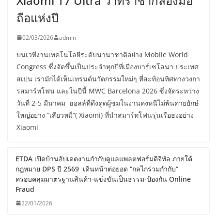
Xiaomi 17 Ultra ว่าที่ราชากล้องมือ
ถือแห่งปี
02/03/2026
admin
บนเวทีงานเทคโนโลยีระดับนานาชาติอย่าง Mobile World
Congress ซึ่งจัดขึ้นเป็นประจำทุกปีที่เมืองบาร์เซโลนา ประเทศ
สเปน เรามักได้เห็นเทรนด์นวัตกรรมใหม่ๆ ที่สะท้อนทิศทางวงกา
รสมาร์ทโฟน และในปีนี้ MWC Barcelona 2026 ซึ่งจัดระหว่าง
วันที่ 2-5 มีนาคม ฮอลล์ที่ดึงดูดผู้ชมในงานคงหนีไม่พ้นค่ายยักษ์
ใหญ่อย่าง “เสียวหมี่”( Xiaomi) ที่นำสมาร์ทโฟนรุ่นเรือธงอย่าง
Xiaomi
ETDA เปิดบ้านอัปเดตงานกำกับดูแลแพลตฟอร์มดิจิทัล ภายใต้
กฎหมาย DPS ปี 2569 เดินหน้าต่อยอด “กลไกร่วมกำกับ”
ครอบคลุมมาตรฐานสินค้า-แข่งขันเป็นธรรม-ป้องกัน Online
Fraud
22/01/2026