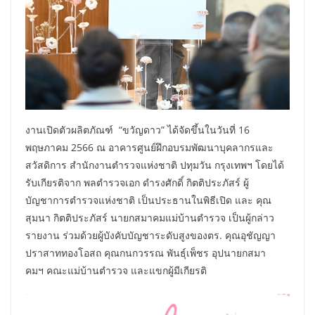
งานเปิดตัวผลิตภัณฑ์ “ขวัญดาว” ได้จัดขึ้นในวันที่ 16
พฤษภาคม 2566 ณ อาคารศูนย์ฝึกอบรมพัฒนาบุคลากรและ
สวัสดิการ สำนักงานตำรวจแห่งชาติ ปทุมวัน กรุงเทพฯ โดยได้
รับเกียรติจาก พลตำรวจเอก ดำรงศักดิ์ กิตติประภัสร์ ผู้
บัญชาการตำรวจแห่งชาติ เป็นประธานในพิธีเปิด และ คุณ
สุมนา กิตติประภัสร์ นายกสมาคมแม่บ้านตำรวจ เป็นผู้กล่าว
รายงาน ร่วมด้วยผู้บังคับบัญชาระดับสูงของตร. คุณอุชัญญา
ปราสาททองโอสถ คุณกนกวรรณ พันธุ์เพ็ชร อุปนายกสมา
คมฯ คณะแม่บ้านตำรวจ และแขกผู้มีเกียรติ