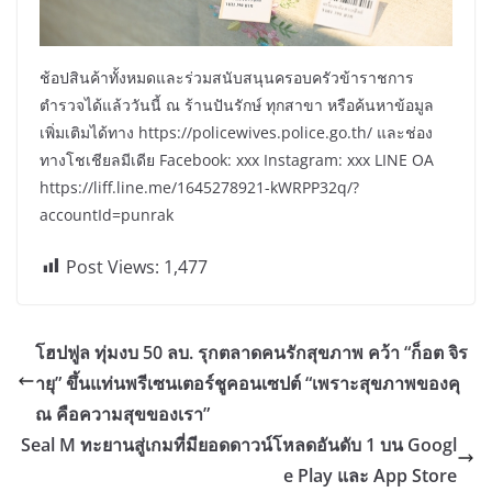
ช้อปสินค้าทั้งหมดและร่วมสนับสนุนครอบครัวข้าราชการ
ตำรวจได้แล้ววันนี้ ณ ร้านปันรักษ์ ทุกสาขา หรือค้นหาข้อมูล
เพิ่มเติมได้ทาง https://policewives.police.go.th/ และช่อง
ทางโชเชียลมีเดีย Facebook: xxx Instagram: xxx LINE OA
https://liff.line.me/1645278921-kWRPP32q/?
accountId=punrak
Post Views:
1,477
โฮปฟูล ทุ่มงบ 50 ลบ. รุกตลาดคนรักสุขภาพ คว้า “ก็อต จิร
ายุ” ขึ้นแท่นพรีเซนเตอร์ชูคอนเซปต์ “เพราะสุขภาพของคุ
ณ คือความสุขของเรา”
Seal M ทะยานสู่เกมที่มียอดดาวน์โหลดอันดับ 1 บน Googl
e Play และ App Store