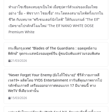
ทำเอาโซเชียลแทบลุกเป็นไฟ เมื่อซุปตาร์ตัวแม่ของเมืองไทย
อย่าง “อั้ม – พัชราภา ไชยเชื้อ” กระโดดลงสนามไลฟ์ครั้งแรกใน
ชีวิต กับบทบาท “พรีเซนเตอร์นักไลฟ์” ให้กับแบรนด์ “The Elf”
เปิดขายโปรดักส์โฉมใหม่ “The Elf NANO WHITE DOSE
Premium White
กระหึ่มกรุงเทพ! “Blades of The Guardians : ยอดยุทธ์ดาบ
พิทักษ์” จุดกระแสหนังจอมยุทธ์จีน ผู้ชมนับพันแห่ร่วมรอบพิเศษ
21/03/2026
“Never Forget Your Enemy (ยังไงก็ใช่นาย)” ซีรีส์วายเกาหลี
เรต19+ ผลิตโดย YYDS Entertainment การันตีคุณภาพจากโป
รดักชั่นเกาหลี เตรียมออกอากาศตอนแรก 17 มีนาคมนี้ ทาง
WeTV ที่เดียวเท่านั้น
15/03/2026