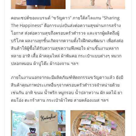
คอนเซปต์ของแบรนด์ “ขวัญดาว” ภายใต้สโลแกน “Sharing
The Happiness” คือการแบ่งปันส่งต่อความสุขผ่านการสร้าง
โอกาส ส่งต่อความสุขถึงครอบครัวตำรวจ และจากผู้ผลิตถึงผู้
บริโภค ผลงานทุกชิ้นเกิดจากความตั้งใจฝึกฝนพัฒนา เพื่อส่งต่อ
สินค้าให้ผู้ซื้อได้รับความสุขความพึงพอใจ ผ่านชิ้นงานหลาก
หลาย อาทิ เสื้อ ผ้าคลุมไหล่ ผ้าพันคอ กระเป๋าแบบต่างๆ หมวก
ปลอกหมอน ผ้าปูโต๊ะ ผ้ารองจาน ฯลฯ
ภายในงานนอกจากจะมีผลิตภัณฑ์หัตถกรรมขวัญดาวแล้ว ยังมี
สินค้าคุณภาพประเภทอื่นๆจากครอบครัวตำรวจจำหน่ายด้วย
เช่นกัน อาทิ ขนม น้ำพริก หมูกรอบ น้ำปลาหวาน ผัก ผลไม้ ยา
ดมโอ่ง ตะกร้าสาน กระเป๋าผ้าไทย สายคล้องแมส ฯลฯ