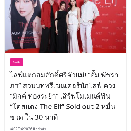
บันเทิง
ไลฟ์แตกสมศักดิ์ศรีตัวแม่! “อั้ม พัชรา
ภา” สวมบทพรีเซนเตอร์นักไลฟ์ ควง
“มิกค์ ทองระย้า” เสิร์ฟโมเมนต์ฟิน
“โดสแดง The Elf” Sold out 2 หมื่น
ขวด ใน 30 นาที
02/04/2026
admin