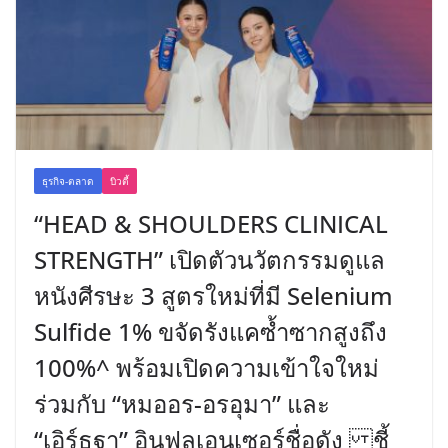
ธุรกิจ-ตลาด
บิวตี้
“HEAD & SHOULDERS CLINICAL
STRENGTH” เปิดตัวนวัตกรรมดูแล
หนังศีรษะ 3 สูตรใหม่ที่มี Selenium
Sulfide 1% ขจัดรังแคซ้ำซากสูงถึง
100%^ พร้อมเปิดความเข้าใจใหม่
ร่วมกับ “หมออร-อรอุมา” และ
“เอิร์ธฐา” อินฟลูเอนเซอร์ชื่อดัง ชี้