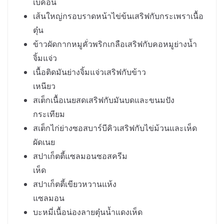
เบคอน
เส้นใหญ่กรอบราดหน้าไข่ข้นเสริฟกับกระเพราเนื้อ
ตุ๋น
ข้าวผัดกากหมูคั่วพริกเกลือเสริฟกับคอหมูย่างน้ำ
จิ้มแจ่ว
เนื้อติดมันย่างจิ้มแจ่วเสริฟกับข้าว
เหนียว
สเต็กเนื้อเนยสดเสริฟกับมันบดและขนมปัง
กระเทียม
สเต็กไก่ย่างซอสบาร์บีคิวเสริฟกับไข่ม้วนและเห็ด
ผัดเนย
สปาเก็ตตี้แซลมอนซอสครีม
เห็ด
สปาเก็ตตี้เขียวหวานแห้ง
แซลมอน
บะหมี่เนื้อน่องลายตุ๋นน้ำแดงเห็ด