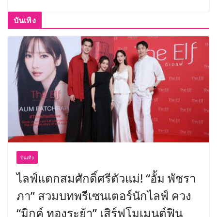
บันเทิง
บันเทิง
ไลฟ์แตกสมศักดิ์ศรีตัวแม่! “อั้ม พัชรา
ภา” สวมบทพรีเซนเตอร์นักไลฟ์ ควง
“มิกค์ ทองระย้า” เสิร์ฟโมเมนต์ฟิน