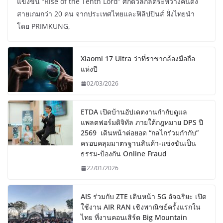
แข่งขัน “Rise of the Tenth Lord” ศึกดวลกิลด์ระหว่างคนดัง
สายเกมกว่า 20 คน จากประเทศไทยและฟิลิปปินส์ ฝั่งไทยนำ
โดย PRIMKUNG,
Xiaomi 17 Ultra ว่าที่ราชากล้องมือถือ
แห่งปี
02/03/2026
ETDA เปิดบ้านอัปเดตงานกำกับดูแล
แพลตฟอร์มดิจิทัล ภายใต้กฎหมาย DPS ปี
2569 เดินหน้าต่อยอด “กลไกร่วมกำกับ”
ครอบคลุมมาตรฐานสินค้า-แข่งขันเป็น
ธรรม-ป้องกัน Online Fraud
22/01/2026
AIS ร่วมกับ ZTE เดินหน้า 5G อัจฉริยะ เปิด
ใช้งาน AIR RAN เชิงพาณิชย์ครั้งแรกใน
ไทย ที่งานคอนเสิร์ต Big Mountain