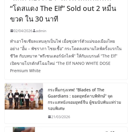
“โดสแดง The Elf” Sold out 2 หมื่น
ขวด ใน 30 นาที
02/04/2026
admin
ทำเอาโซเชียลแทบลุกเป็นไฟ เมื่อซุปตาร์ตัวแม่ของเมืองไทย
อย่าง “อั้ม – พัชราภา ไชยเชื้อ” กระโดดลงสนามไลฟ์ครั้งแรกใน
ชีวิต กับบทบาท “พรีเซนเตอร์นักไลฟ์” ให้กับแบรนด์ “The Elf”
เปิดขายโปรดักส์โฉมใหม่ “The Elf NANO WHITE DOSE
Premium White
กระหึ่มกรุงเทพ! “Blades of The
Guardians : ยอดยุทธ์ดาบพิทักษ์” จุด
กระแสหนังจอมยุทธ์จีน ผู้ชมนับพันแห่ร่วม
รอบพิเศษ
21/03/2026