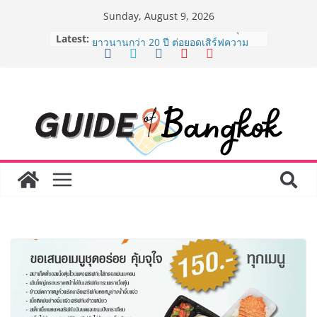
Skip
Sunday, August 9, 2026
to
Latest:
AirAsia X SEE FAH พันธมิตรทางธุรกิจ
content
ยาวนานกว่า 20 ปี ต่อยอดเสิร์ฟความ
อร่อย ยกเมนูระดับตำนาน “ข้าวหน้าไก่
ราชวงศ์” พุ่งทะยานสู่น่านฟ้า
BEDO เดินหน้าจัดกิจกรรมเจรจาธุรกิจ
“BIO TRADE CONNECT 2026” ยก
ระดับผลิตภัณฑ์ท้องถิ่นสู่ตลาดเชิง
พาณิชย์อย่างยั่งยืน
LORDNINE จัดศึกคนดังสายเกม ไทย
ปะทะ ฟิลิปปินส์ ใน “Rise of the Tenth
Lord” เปิดสงครามกิลด์ข้ามประเทศ
ฉลองเซิร์ฟเวอร์ใหม่ เฮเลนา
Guangzhou Yinghao School เผยวิสัย
ทัศน์การศึกษาที่พร้อมรับอนาคต “เราไม่
ได้เตรียมนักเรียนเพียงเพื่อก้าวเข้าสู่
มหาวิทยาลัยเท่านั้น แต่ยังเตรียมพวก
เขาให้พร้อมเป็นผู้กำหนดอนาคต”
8.8 “ซูเลียน” รวมพลังนักธุรกิจทั่ว
ประเทศ จัดประชุมใหญ่แห่งปี พบ CEO
“ดร.ปิยะวัฒน์” ถ่ายทอดวิสัยทัศน์ธุรกิจ