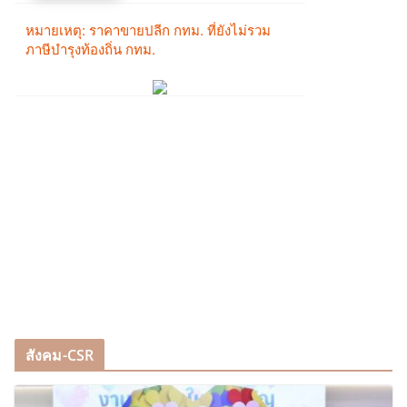
สังคม-CSR