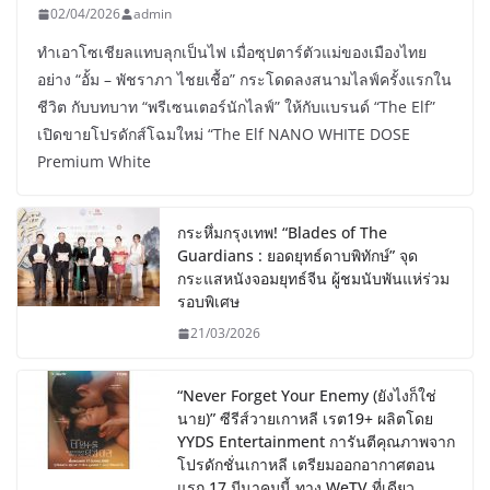
02/04/2026
admin
ทำเอาโซเชียลแทบลุกเป็นไฟ เมื่อซุปตาร์ตัวแม่ของเมืองไทย
อย่าง “อั้ม – พัชราภา ไชยเชื้อ” กระโดดลงสนามไลฟ์ครั้งแรกใน
ชีวิต กับบทบาท “พรีเซนเตอร์นักไลฟ์” ให้กับแบรนด์ “The Elf”
เปิดขายโปรดักส์โฉมใหม่ “The Elf NANO WHITE DOSE
Premium White
กระหึ่มกรุงเทพ! “Blades of The
Guardians : ยอดยุทธ์ดาบพิทักษ์” จุด
กระแสหนังจอมยุทธ์จีน ผู้ชมนับพันแห่ร่วม
รอบพิเศษ
21/03/2026
“Never Forget Your Enemy (ยังไงก็ใช่
นาย)” ซีรีส์วายเกาหลี เรต19+ ผลิตโดย
YYDS Entertainment การันตีคุณภาพจาก
โปรดักชั่นเกาหลี เตรียมออกอากาศตอน
แรก 17 มีนาคมนี้ ทาง WeTV ที่เดียว