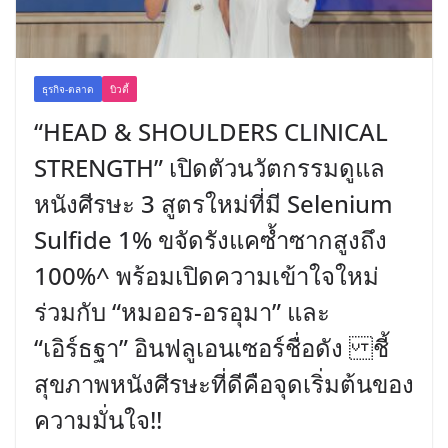
ธุรกิจ-ตลาด
บิวตี้
“HEAD & SHOULDERS CLINICAL
STRENGTH” เปิดตัวนวัตกรรมดูแล
หนังศีรษะ 3 สูตรใหม่ที่มี Selenium
Sulfide 1% ขจัดรังแคซ้ำซากสูงถึง
100%^ พร้อมเปิดความเข้าใจใหม่
ร่วมกับ “หมออร-อรอุมา” และ
“เอิร์ธฐา” อินฟลูเอนเซอร์ชื่อดัง ชี้
สุขภาพหนังศีรษะที่ดีคือจุดเริ่มต้นของ
ความมั่นใจ!!