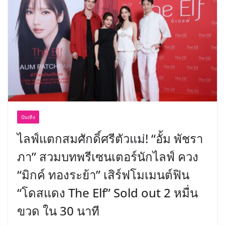
พร้อมฟรีคอนเสิร์ต “โชค รถแห่” ยกวง
บันเทิง
ไลฟ์แตกสมศักดิ์ศรีตัวแม่! “อั้ม พัชรา
ภา” สวมบทพรีเซนเตอร์นักไลฟ์ ควง
“มิกค์ ทองระย้า” เสิร์ฟโมเมนต์ฟิน
“โดสแดง The Elf” Sold out 2 หมื่น
ขวด ใน 30 นาที