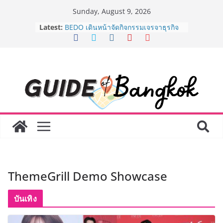
Skip
Sunday, August 9, 2026
to
Latest:
AirAsia X SEE FAH พันธมิตรทางธุรกิจ
content
ยาวนานกว่า 20 ปี ต่อยอดเสิร์ฟความ
อร่อย ยกเมนูระดับตำนาน “ข้าวหน้าไก่
ราชวงศ์” พุ่งทะยานสู่น่านฟ้า
BEDO เดินหน้าจัดกิจกรรมเจรจาธุรกิจ
“BIO TRADE CONNECT 2026” ยก
ระดับผลิตภัณฑ์ท้องถิ่นสู่ตลาดเชิง
พาณิชย์อย่างยั่งยืน
LORDNINE จัดศึกคนดังสายเกม ไทย
ปะทะ ฟิลิปปินส์ ใน “Rise of the Tenth
Lord” เปิดสงครามกิลด์ข้ามประเทศ
ฉลองเซิร์ฟเวอร์ใหม่ เฮเลนา
Guangzhou Yinghao School เผยวิสัย
ทัศน์การศึกษาที่พร้อมรับอนาคต “เราไม่
ได้เตรียมนักเรียนเพียงเพื่อก้าวเข้าสู่
ThemeGrill Demo Showcase
มหาวิทยาลัยเท่านั้น แต่ยังเตรียมพวก
เขาให้พร้อมเป็นผู้กำหนดอนาคต”
8.8 “ซูเลียน” รวมพลังนักธุรกิจทั่ว
บันเทิง
ประเทศ จัดประชุมใหญ่แห่งปี พบ CEO
“ดร.ปิยะวัฒน์” ถ่ายทอดวิสัยทัศน์ธุรกิจ