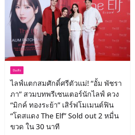
พร้อมฟรีคอนเสิร์ต “โชค รถแห่” ยกวง
บันเทิง
ไลฟ์แตกสมศักดิ์ศรีตัวแม่! “อั้ม พัชรา
ภา” สวมบทพรีเซนเตอร์นักไลฟ์ ควง
“มิกค์ ทองระย้า” เสิร์ฟโมเมนต์ฟิน
“โดสแดง The Elf” Sold out 2 หมื่น
ขวด ใน 30 นาที