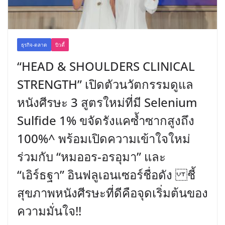
ธุรกิจ-ตลาด
บิวตี้
“HEAD & SHOULDERS CLINICAL
STRENGTH” เปิดตัวนวัตกรรมดูแล
หนังศีรษะ 3 สูตรใหม่ที่มี Selenium
Sulfide 1% ขจัดรังแคซ้ำซากสูงถึง
100%^ พร้อมเปิดความเข้าใจใหม่
ร่วมกับ “หมออร-อรอุมา” และ
“เอิร์ธฐา” อินฟลูเอนเซอร์ชื่อดัง ชี้
สุขภาพหนังศีรษะที่ดีคือจุดเริ่มต้นของ
ความมั่นใจ!!