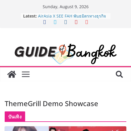
Skip
Sunday, August 9, 2026
to
Latest:
AirAsia X SEE FAH พันธมิตรทางธุรกิจ
content
ยาวนานกว่า 20 ปี ต่อยอดเสิร์ฟความ
อร่อย ยกเมนูระดับตำนาน “ข้าวหน้าไก่
ราชวงศ์” พุ่งทะยานสู่น่านฟ้า
BEDO เดินหน้าจัดกิจกรรมเจรจาธุรกิจ
“BIO TRADE CONNECT 2026” ยก
ระดับผลิตภัณฑ์ท้องถิ่นสู่ตลาดเชิง
พาณิชย์อย่างยั่งยืน
LORDNINE จัดศึกคนดังสายเกม ไทย
ปะทะ ฟิลิปปินส์ ใน “Rise of the Tenth
Lord” เปิดสงครามกิลด์ข้ามประเทศ
ฉลองเซิร์ฟเวอร์ใหม่ เฮเลนา
Guangzhou Yinghao School เผยวิสัย
ทัศน์การศึกษาที่พร้อมรับอนาคต “เราไม่
ได้เตรียมนักเรียนเพียงเพื่อก้าวเข้าสู่
ThemeGrill Demo Showcase
มหาวิทยาลัยเท่านั้น แต่ยังเตรียมพวก
เขาให้พร้อมเป็นผู้กำหนดอนาคต”
8.8 “ซูเลียน” รวมพลังนักธุรกิจทั่ว
บันเทิง
ประเทศ จัดประชุมใหญ่แห่งปี พบ CEO
“ดร.ปิยะวัฒน์” ถ่ายทอดวิสัยทัศน์ธุรกิจ