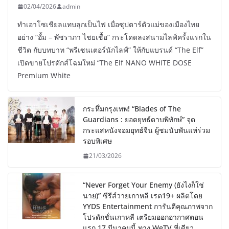
02/04/2026
admin
ทำเอาโซเชียลแทบลุกเป็นไฟ เมื่อซุปตาร์ตัวแม่ของเมืองไทย
อย่าง “อั้ม – พัชราภา ไชยเชื้อ” กระโดดลงสนามไลฟ์ครั้งแรกใน
ชีวิต กับบทบาท “พรีเซนเตอร์นักไลฟ์” ให้กับแบรนด์ “The Elf”
เปิดขายโปรดักส์โฉมใหม่ “The Elf NANO WHITE DOSE
Premium White
กระหึ่มกรุงเทพ! “Blades of The
Guardians : ยอดยุทธ์ดาบพิทักษ์” จุด
กระแสหนังจอมยุทธ์จีน ผู้ชมนับพันแห่ร่วม
รอบพิเศษ
21/03/2026
“Never Forget Your Enemy (ยังไงก็ใช่
นาย)” ซีรีส์วายเกาหลี เรต19+ ผลิตโดย
YYDS Entertainment การันตีคุณภาพจาก
โปรดักชั่นเกาหลี เตรียมออกอากาศตอน
แรก 17 มีนาคมนี้ ทาง WeTV ที่เดียว