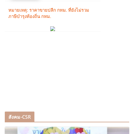
สังคม-CSR