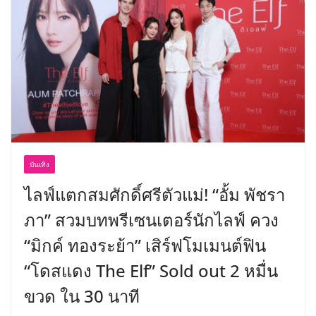
พร้อมฟรีคอนเสิร์ต “โชค รถแห่” ยกวง
บันเทิง
ไลฟ์แตกสมศักดิ์ศรีตัวแม่! “อั้ม พัชรา
ภา” สวมบทพรีเซนเตอร์นักไลฟ์ ควง
“มิกค์ ทองระย้า” เสิร์ฟโมเมนต์ฟิน
“โดสแดง The Elf” Sold out 2 หมื่น
ขวด ใน 30 นาที