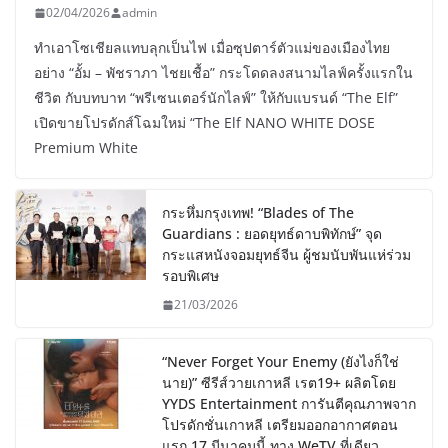
02/04/2026
admin
ทำเอาโซเชียลแทบลุกเป็นไฟ เมื่อซุปตาร์ตัวแม่ของเมืองไทย
อย่าง “อั้ม – พัชราภา ไชยเชื้อ” กระโดดลงสนามไลฟ์ครั้งแรกใน
ชีวิต กับบทบาท “พรีเซนเตอร์นักไลฟ์” ให้กับแบรนด์ “The Elf”
เปิดขายโปรดักส์โฉมใหม่ “The Elf NANO WHITE DOSE
Premium White
กระหึ่มกรุงเทพ! “Blades of The
Guardians : ยอดยุทธ์ดาบพิทักษ์” จุด
กระแสหนังจอมยุทธ์จีน ผู้ชมนับพันแห่ร่วม
รอบพิเศษ
21/03/2026
“Never Forget Your Enemy (ยังไงก็ใช่
นาย)” ซีรีส์วายเกาหลี เรต19+ ผลิตโดย
YYDS Entertainment การันตีคุณภาพจาก
โปรดักชั่นเกาหลี เตรียมออกอากาศตอน
แรก 17 มีนาคมนี้ ทาง WeTV ที่เดียว