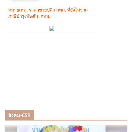
สังคม-CSR