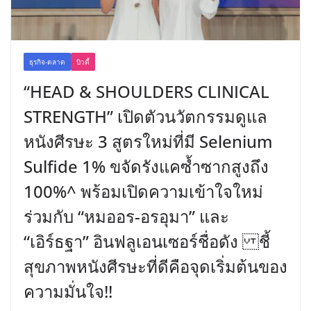
ธุรกิจ-ตลาด
บิวตี้
“HEAD & SHOULDERS CLINICAL
STRENGTH” เปิดตัวนวัตกรรมดูแล
หนังศีรษะ 3 สูตรใหม่ที่มี Selenium
Sulfide 1% ขจัดรังแคซ้ำซากสูงถึง
100%^ พร้อมเปิดความเข้าใจใหม่
ร่วมกับ “หมออร-อรอุมา” และ
“เอิร์ธฐา” อินฟลูเอนเซอร์ชื่อดัง ชี้
สุขภาพหนังศีรษะที่ดีคือจุดเริ่มต้นของ
ความมั่นใจ!!