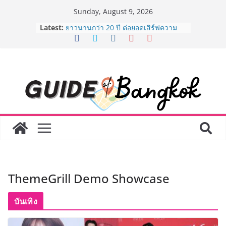
Skip
Sunday, August 9, 2026
to
Latest:
AirAsia X SEE FAH พันธมิตรทางธุรกิจ
content
ยาวนานกว่า 20 ปี ต่อยอดเสิร์ฟความ
อร่อย ยกเมนูระดับตำนาน “ข้าวหน้าไก่
ราชวงศ์” พุ่งทะยานสู่น่านฟ้า
BEDO เดินหน้าจัดกิจกรรมเจรจาธุรกิจ
“BIO TRADE CONNECT 2026” ยก
ระดับผลิตภัณฑ์ท้องถิ่นสู่ตลาดเชิง
พาณิชย์อย่างยั่งยืน
LORDNINE จัดศึกคนดังสายเกม ไทย
ปะทะ ฟิลิปปินส์ ใน “Rise of the Tenth
Lord” เปิดสงครามกิลด์ข้ามประเทศ
ฉลองเซิร์ฟเวอร์ใหม่ เฮเลนา
Guangzhou Yinghao School เผยวิสัย
ทัศน์การศึกษาที่พร้อมรับอนาคต “เราไม่
ได้เตรียมนักเรียนเพียงเพื่อก้าวเข้าสู่
ThemeGrill Demo Showcase
มหาวิทยาลัยเท่านั้น แต่ยังเตรียมพวก
เขาให้พร้อมเป็นผู้กำหนดอนาคต”
8.8 “ซูเลียน” รวมพลังนักธุรกิจทั่ว
บันเทิง
ประเทศ จัดประชุมใหญ่แห่งปี พบ CEO
“ดร.ปิยะวัฒน์” ถ่ายทอดวิสัยทัศน์ธุรกิจ