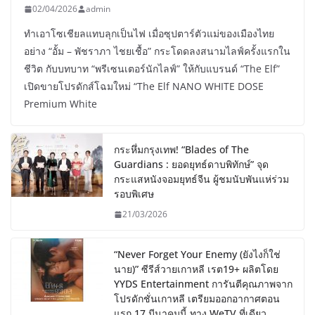
02/04/2026
admin
ทำเอาโซเชียลแทบลุกเป็นไฟ เมื่อซุปตาร์ตัวแม่ของเมืองไทย
อย่าง “อั้ม – พัชราภา ไชยเชื้อ” กระโดดลงสนามไลฟ์ครั้งแรกใน
ชีวิต กับบทบาท “พรีเซนเตอร์นักไลฟ์” ให้กับแบรนด์ “The Elf”
เปิดขายโปรดักส์โฉมใหม่ “The Elf NANO WHITE DOSE
Premium White
กระหึ่มกรุงเทพ! “Blades of The
Guardians : ยอดยุทธ์ดาบพิทักษ์” จุด
กระแสหนังจอมยุทธ์จีน ผู้ชมนับพันแห่ร่วม
รอบพิเศษ
21/03/2026
“Never Forget Your Enemy (ยังไงก็ใช่
นาย)” ซีรีส์วายเกาหลี เรต19+ ผลิตโดย
YYDS Entertainment การันตีคุณภาพจาก
โปรดักชั่นเกาหลี เตรียมออกอากาศตอน
แรก 17 มีนาคมนี้ ทาง WeTV ที่เดียว