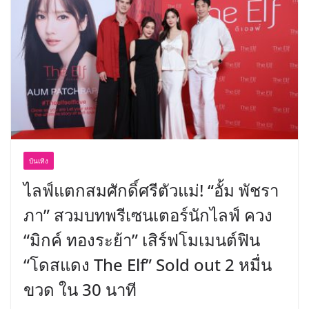
สด ดอกไม้ประดิษฐ์ พวงมาลัย และสังฆ
ภัณฑ์ครบวงจร ขอเชิญเลือกซื้อมาลัย
และของขวัญต้อนรับวันแม่ เปิดให้
บริการทุกวันตลอด 24 ชั่วโมง
บันเทิง
ไลฟ์แตกสมศักดิ์ศรีตัวแม่! “อั้ม พัชรา
ภา” สวมบทพรีเซนเตอร์นักไลฟ์ ควง
“มิกค์ ทองระย้า” เสิร์ฟโมเมนต์ฟิน
“โดสแดง The Elf” Sold out 2 หมื่น
ขวด ใน 30 นาที