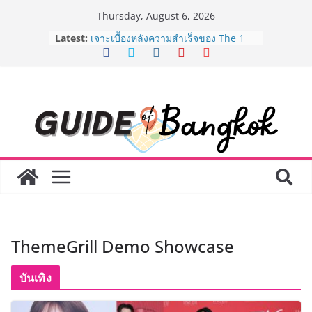
Skip
Thursday, August 6, 2026
to
Latest:
ครั้งแรกของไทย ส่งอุปกรณ์วิทยาศาสตร์
content
“CE-7 MATCH” ฝีมือคนไทย ร่วมภารกิจ
สำรวจดวงจันทร์ 24 สิงหาคมนี้
เจาะเบื้องหลังความสำเร็จของ The 1
Day 2026 จากแคมเปญสู่ Shopping
Phenomenon ของไทย เมื่อ
Experience-driven Loyalty พลิก
“ประสบการณ์” สู่แรงขับเคลื่อนการใช้
จ่าย ผสาน Ecosystem ที่แข็งแกร่งของ
กลุ่มเซ็นทรัล สร้างยอดขายสูงสุดในรอบ
3 ปี
กรมการท่องเที่ยวเดินหน้าสร้าง Green
Coach รุ่นใหม่ ขับเคลื่อนการท่องเที่ยว
ไทยสู่มาตรฐานสากล ภายใต้ Thailand
Green Tourism Plan 2030
ThemeGrill Demo Showcase
BEDO เดินหน้าจัดกิจกรรมเจรจาธุรกิจ
“BIO TRADE CONNECT 2026” ยก
ระดับผลิตภัณฑ์ท้องถิ่นสู่ตลาดเชิง
บันเทิง
พาณิชย์อย่างยั่งยืน
“ตลาดดอกไม้สี่มุมเมือง” ศูนย์รวมดอกไม้