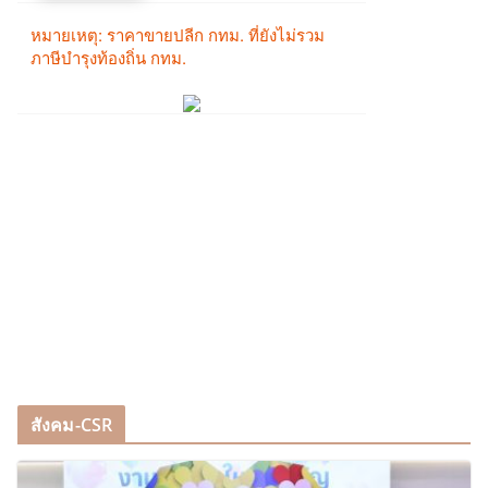
สังคม-CSR