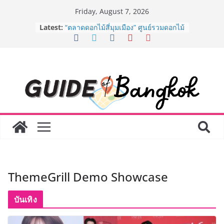
Skip
Friday, August 7, 2026
to
Latest:
“ตลาดดอกไม้สี่มุมเมือง” ศูนย์รวมดอกไม้
content
สด ดอกไม้ประดิษฐ์ พวงมาลัย และสังฆ
ภัณฑ์ครบวงจร ขอเชิญเลือกซื้อมาลัย
และของขวัญต้อนรับวันแม่ เปิดให้
บริการทุกวันตลอด 24 ชั่วโมง
ครั้งแรกของไทย ส่งอุปกรณ์วิทยาศาสตร์
“CE-7 MATCH” ฝีมือคนไทย ร่วมภารกิจ
สำรวจดวงจันทร์ 24 สิงหาคมนี้
8.8 “ซูเลียน” รวมพลังนักธุรกิจทั่ว
ประเทศ จัดประชุมใหญ่แห่งปี พบ CEO
“ดร.ปิยะวัฒน์” ถ่ายทอดวิสัยทัศน์ธุรกิจ
พร้อมฟรีคอนเสิร์ต “โชค รถแห่” ยกวง
AirAsia X SEE FAH พันธมิตรทางธุรกิจ
ยาวนานกว่า 20 ปี ต่อยอดเสิร์ฟความ
อร่อย ยกเมนูระดับตำนาน “ข้าวหน้าไก่
ThemeGrill Demo Showcase
ราชวงศ์” พุ่งทะยานสู่น่านฟ้า
BEDO เดินหน้าจัดกิจกรรมเจรจาธุรกิจ
“BIO TRADE CONNECT 2026” ยก
บันเทิง
ระดับผลิตภัณฑ์ท้องถิ่นสู่ตลาดเชิง
พาณิชย์อย่างยั่งยืน