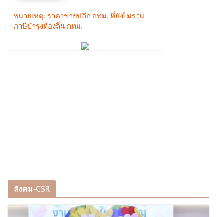
สังคม-CSR