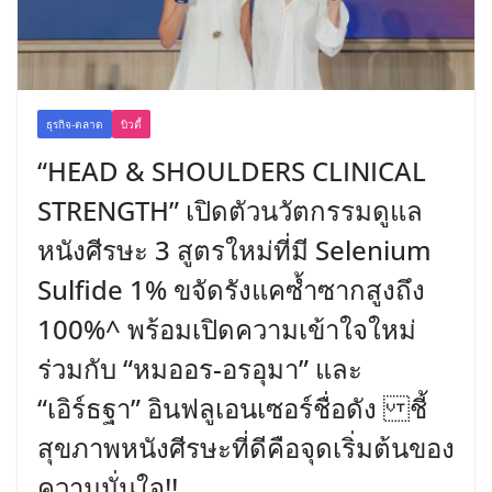
ธุรกิจ-ตลาด
บิวตี้
“HEAD & SHOULDERS CLINICAL
STRENGTH” เปิดตัวนวัตกรรมดูแล
หนังศีรษะ 3 สูตรใหม่ที่มี Selenium
Sulfide 1% ขจัดรังแคซ้ำซากสูงถึง
100%^ พร้อมเปิดความเข้าใจใหม่
ร่วมกับ “หมออร-อรอุมา” และ
“เอิร์ธฐา” อินฟลูเอนเซอร์ชื่อดัง ชี้
สุขภาพหนังศีรษะที่ดีคือจุดเริ่มต้นของ
ความมั่นใจ!!