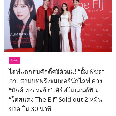
บันเทิง
ไลฟ์แตกสมศักดิ์ศรีตัวแม่! “อั้ม พัชรา
ภา” สวมบทพรีเซนเตอร์นักไลฟ์ ควง
“มิกค์ ทองระย้า” เสิร์ฟโมเมนต์ฟิน
“โดสแดง The Elf” Sold out 2 หมื่น
ขวด ใน 30 นาที