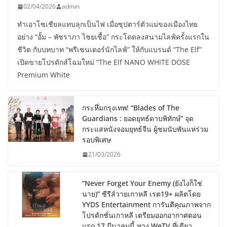
02/04/2026
admin
ทำเอาโซเชียลแทบลุกเป็นไฟ เมื่อซุปตาร์ตัวแม่ของเมืองไทย
อย่าง “อั้ม – พัชราภา ไชยเชื้อ” กระโดดลงสนามไลฟ์ครั้งแรกใน
ชีวิต กับบทบาท “พรีเซนเตอร์นักไลฟ์” ให้กับแบรนด์ “The Elf”
เปิดขายโปรดักส์โฉมใหม่ “The Elf NANO WHITE DOSE
Premium White
กระหึ่มกรุงเทพ! “Blades of The
Guardians : ยอดยุทธ์ดาบพิทักษ์” จุด
กระแสหนังจอมยุทธ์จีน ผู้ชมนับพันแห่ร่วม
รอบพิเศษ
21/03/2026
“Never Forget Your Enemy (ยังไงก็ใช่
นาย)” ซีรีส์วายเกาหลี เรต19+ ผลิตโดย
YYDS Entertainment การันตีคุณภาพจาก
โปรดักชั่นเกาหลี เตรียมออกอากาศตอน
แรก 17 มีนาคมนี้ ทาง WeTV ที่เดียว