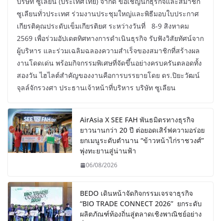
บริษัท ซูเลียน (ประเทศไทย) จำกัด ขอเชิญนักธุรกิจและสมาชิก
ซูเลียนทั่วประเทศ ร่วมงานประชุมใหญ่และพิธีมอบใบประกาศ
เกียรติคุณประดับเข็มเกียรติยศ ระหว่างวันที่ 8-9 สิงหาคม
2569 เพื่อร่วมอัปเดตทิศทางการดำเนินธุรกิจ รับฟังวิสัยทัศน์จาก
ผู้บริหาร และร่วมเฉลิมฉลองความสำเร็จของสมาชิกที่สร้างผล
งานโดดเด่น พร้อมกิจกรรมพิเศษที่จัดขึ้นอย่างครบครันตลอดทั้ง
สองวัน ไฮไลต์สำคัญของงานคือการบรรยายโดย ดร.ปิยะวัฒน์
จุลล์จักรวงศา ประธานเจ้าหน้าที่บริหาร บริษัท ซูเลียน
AirAsia X SEE FAH พันธมิตรทางธุรกิจ
ยาวนานกว่า 20 ปี ต่อยอดเสิร์ฟความอร่อย
ยกเมนูระดับตำนาน “ข้าวหน้าไก่ราชวงศ์”
พุ่งทะยานสู่น่านฟ้า
06/08/2026
BEDO เดินหน้าจัดกิจกรรมเจรจาธุรกิจ
“BIO TRADE CONNECT 2026” ยกระดับ
ผลิตภัณฑ์ท้องถิ่นสู่ตลาดเชิงพาณิชย์อย่าง