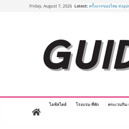
Skip
“ตลาดดอกไม้สี่มุมเมือง
Latest:
Friday, August 7, 2026
สด ดอกไม้ประดิษฐ์ พว
to
ภัณฑ์ครบวงจร ขอเชิญเ
content
และของขวัญต้อนรับวันแ
บริการทุกวันตลอด 24 ช
ครั้งแรกของไทย ส่งอุ
“CE-7 MATCH” ฝีมือคน
สำรวจดวงจันทร์ 24 สิง
8.8 “ซูเลียน” รวมพลังนั
ประเทศ จัดประชุมใหญ่
“ดร.ปิยะวัฒน์” ถ่ายทอดว
พร้อมฟรีคอนเสิร์ต “โช
AirAsia X SEE FAH พั
ยาวนานกว่า 20 ปี ต่อ
อร่อย ยกเมนูระดับตำน
ราชวงศ์” พุ่งทะยานสู่น
BEDO เดินหน้าจัดกิจก
“BIO TRADE CONNEC
ไลฟ์สไตล์
โรงแรม-ที่พัก
ตระเวนกิน-เ
ระดับผลิตภัณฑ์ท้องถิ่น
พาณิชย์อย่างยั่งยืน