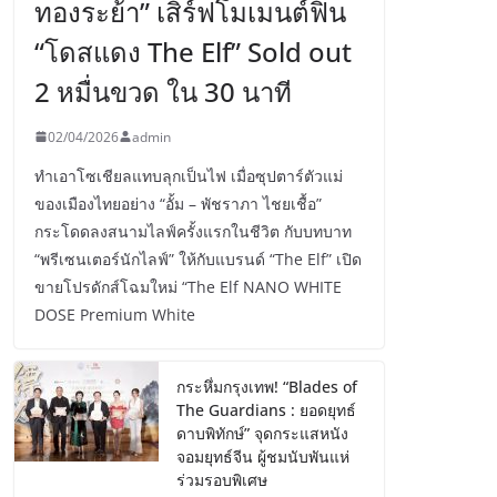
ทองระย้า” เสิร์ฟโมเมนต์ฟิน
“โดสแดง The Elf” Sold out
2 หมื่นขวด ใน 30 นาที
02/04/2026
admin
ทำเอาโซเชียลแทบลุกเป็นไฟ เมื่อซุปตาร์ตัวแม่
ของเมืองไทยอย่าง “อั้ม – พัชราภา ไชยเชื้อ”
กระโดดลงสนามไลฟ์ครั้งแรกในชีวิต กับบทบาท
“พรีเซนเตอร์นักไลฟ์” ให้กับแบรนด์ “The Elf” เปิด
ขายโปรดักส์โฉมใหม่ “The Elf NANO WHITE
DOSE Premium White
กระหึ่มกรุงเทพ! “Blades of
The Guardians : ยอดยุทธ์
ดาบพิทักษ์” จุดกระแสหนัง
จอมยุทธ์จีน ผู้ชมนับพันแห่
ร่วมรอบพิเศษ