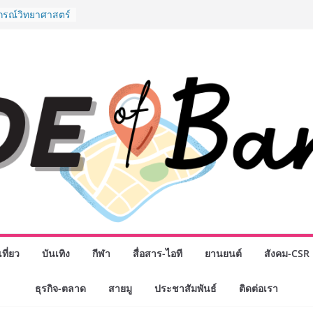
” ศูนย์รวมดอกไม้
งมาลัย และสังฆ
ลือกซื้อมาลัย
ม่ เปิดให้
ั่วโมง
ปกรณ์วิทยาศาสตร์
ไทย ร่วมภารกิจ
หาคมนี้
กธุรกิจทั่ว
แห่งปี พบ CEO
ิสัยทัศน์ธุรกิจ
ค รถแห่” ยกวง
นธมิตรทางธุรกิจ
ยอดเสิร์ฟความ
าน “ข้าวหน้าไก่
่านฟ้า
รรมเจรจาธุรกิจ
T 2026” ยก
ที่ยว
บันเทิง
กีฬา
สื่อสาร-ไอที
ยานยนต์
สังคม-CSR
สู่ตลาดเชิง
ธุรกิจ-ตลาด
สายมู
ประชาสัมพันธ์
ติดต่อเรา