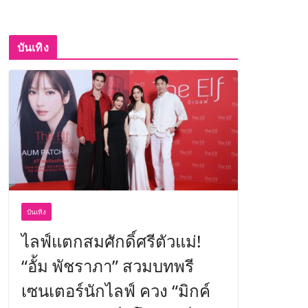
บันเทิง
บันเทิง
ไลฟ์แตกสมศักดิ์ศรีตัวแม่!
“อั้ม พัชราภา” สวมบทพรี
เซนเตอร์นักไลฟ์ ควง “มิกค์