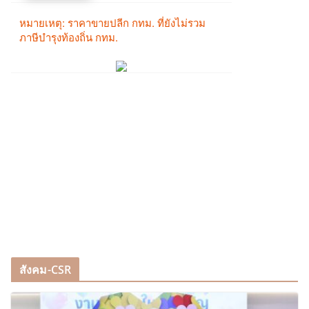
สังคม-CSR