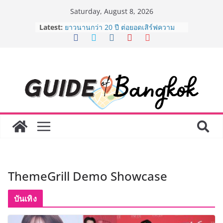
Skip
Saturday, August 8, 2026
to
Latest:
AirAsia X SEE FAH พันธมิตรทางธุรกิจ
content
ยาวนานกว่า 20 ปี ต่อยอดเสิร์ฟความ
อร่อย ยกเมนูระดับตำนาน “ข้าวหน้าไก่
ราชวงศ์” พุ่งทะยานสู่น่านฟ้า
BEDO เดินหน้าจัดกิจกรรมเจรจาธุรกิจ
“BIO TRADE CONNECT 2026” ยก
ระดับผลิตภัณฑ์ท้องถิ่นสู่ตลาดเชิง
พาณิชย์อย่างยั่งยืน
LORDNINE จัดศึกคนดังสายเกม ไทย
ปะทะ ฟิลิปปินส์ ใน “Rise of the Tenth
Lord” เปิดสงครามกิลด์ข้ามประเทศ
ฉลองเซิร์ฟเวอร์ใหม่ เฮเลนา
Guangzhou Yinghao School เผยวิสัย
ทัศน์การศึกษาที่พร้อมรับอนาคต “เราไม่
ได้เตรียมนักเรียนเพียงเพื่อก้าวเข้าสู่
ThemeGrill Demo Showcase
มหาวิทยาลัยเท่านั้น แต่ยังเตรียมพวก
เขาให้พร้อมเป็นผู้กำหนดอนาคต”
8.8 “ซูเลียน” รวมพลังนักธุรกิจทั่ว
บันเทิง
ประเทศ จัดประชุมใหญ่แห่งปี พบ CEO
“ดร.ปิยะวัฒน์” ถ่ายทอดวิสัยทัศน์ธุรกิจ