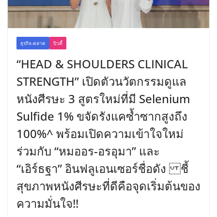
ธุรกิจ-ตลาด
บิวตี้
“HEAD & SHOULDERS CLINICAL
STRENGTH” เปิดตัวนวัตกรรมดูแล
หนังศีรษะ 3 สูตรใหม่ที่มี Selenium
Sulfide 1% ขจัดรังแคซ้ำซากสูงถึง
100%^ พร้อมเปิดความเข้าใจใหม่
ร่วมกับ “หมออร-อรอุมา” และ
“เอิร์ธฐา” อินฟลูเอนเซอร์ชื่อดัง ชี้
สุขภาพหนังศีรษะที่ดีคือจุดเริ่มต้นของ
ความมั่นใจ!!