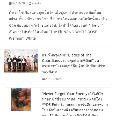
02/04/2026
admin
ทำเอาโซเชียลแทบลุกเป็นไฟ เมื่อซุปตาร์ตัวแม่ของเมืองไทย
อย่าง “อั้ม – พัชราภา ไชยเชื้อ” กระโดดลงสนามไลฟ์ครั้งแรกใน
ชีวิต กับบทบาท “พรีเซนเตอร์นักไลฟ์” ให้กับแบรนด์ “The Elf”
เปิดขายโปรดักส์โฉมใหม่ “The Elf NANO WHITE DOSE
Premium White
กระหึ่มกรุงเทพ! “Blades of The
Guardians : ยอดยุทธ์ดาบพิทักษ์” จุด
กระแสหนังจอมยุทธ์จีน ผู้ชมนับพันแห่ร่วม
รอบพิเศษ
21/03/2026
“Never Forget Your Enemy (ยังไงก็ใช่
นาย)” ซีรีส์วายเกาหลี เรต19+ ผลิตโดย
YYDS Entertainment การันตีคุณภาพจาก
โปรดักชั่นเกาหลี เตรียมออกอากาศตอน
แรก 17 มีนาคมนี้ ทาง WeTV ที่เดียว