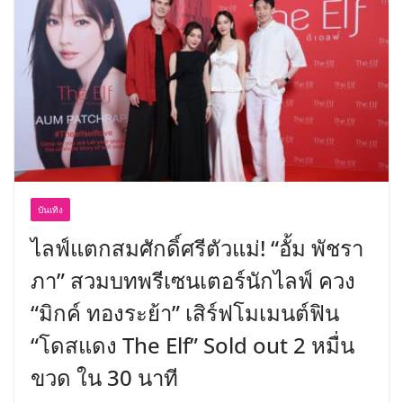
พร้อมฟรีคอนเสิร์ต “โชค รถแห่” ยกวง
บันเทิง
ไลฟ์แตกสมศักดิ์ศรีตัวแม่! “อั้ม พัชรา
ภา” สวมบทพรีเซนเตอร์นักไลฟ์ ควง
“มิกค์ ทองระย้า” เสิร์ฟโมเมนต์ฟิน
“โดสแดง The Elf” Sold out 2 หมื่น
ขวด ใน 30 นาที