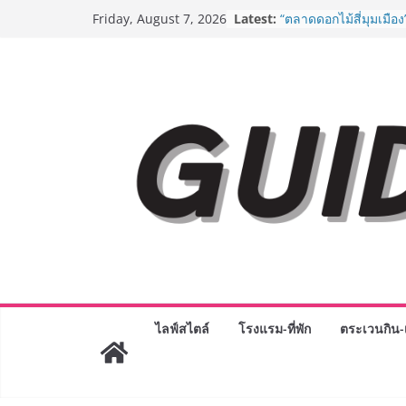
Skip
BEDO เดินหน้าจัดกิจก
Latest:
Friday, August 7, 2026
to
“BIO TRADE CONNEC
ระดับผลิตภัณฑ์ท้องถิ่น
content
พาณิชย์อย่างยั่งยืน
“ตลาดดอกไม้สี่มุมเมือง
สด ดอกไม้ประดิษฐ์ พว
ภัณฑ์ครบวงจร ขอเชิญเ
และของขวัญต้อนรับวันแ
บริการทุกวันตลอด 24 ช
Guangzhou Yinghao S
ทัศน์การศึกษาที่พร้อม
ได้เตรียมนักเรียนเพียงเพื
มหาวิทยาลัยเท่านั้น แต
เขาให้พร้อมเป็นผู้กำ
8.8 “ซูเลียน” รวมพลังนั
ประเทศ จัดประชุมใหญ่
“ดร.ปิยะวัฒน์” ถ่ายทอดว
พร้อมฟรีคอนเสิร์ต “โช
ไลฟ์สไตล์
โรงแรม-ที่พัก
ตระเวนกิน-เ
AirAsia X SEE FAH พั
ยาวนานกว่า 20 ปี ต่อ
อร่อย ยกเมนูระดับตำน
ราชวงศ์” พุ่งทะยานสู่น