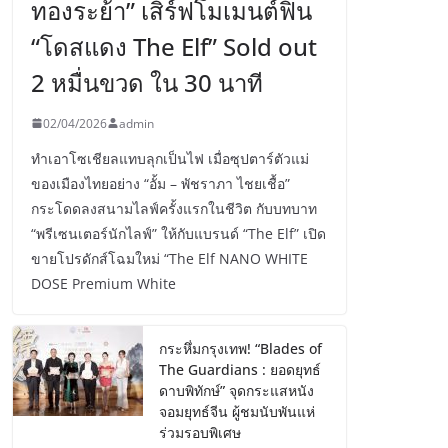
ทองระย้า” เสิร์ฟโมเมนต์ฟิน
“โดสแดง The Elf” Sold out
2 หมื่นขวด ใน 30 นาที
02/04/2026
admin
ทำเอาโซเชียลแทบลุกเป็นไฟ เมื่อซุปตาร์ตัวแม่
ของเมืองไทยอย่าง “อั้ม – พัชราภา ไชยเชื้อ”
กระโดดลงสนามไลฟ์ครั้งแรกในชีวิต กับบทบาท
“พรีเซนเตอร์นักไลฟ์” ให้กับแบรนด์ “The Elf” เปิด
ขายโปรดักส์โฉมใหม่ “The Elf NANO WHITE
DOSE Premium White
กระหึ่มกรุงเทพ! “Blades of
The Guardians : ยอดยุทธ์
ดาบพิทักษ์” จุดกระแสหนัง
จอมยุทธ์จีน ผู้ชมนับพันแห่
ร่วมรอบพิเศษ