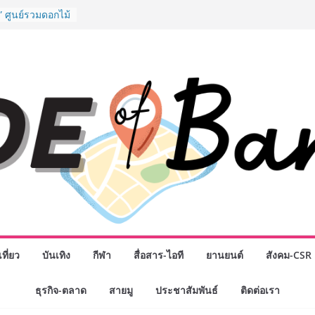
รรมเจรจาธุรกิจ
T 2026” ยก
สู่ตลาดเชิง
” ศูนย์รวมดอกไม้
งมาลัย และสังฆ
ลือกซื้อมาลัย
ม่ เปิดให้
ั่วโมง
chool เผยวิสัย
รับอนาคต “เราไม่
่อก้าวเข้าสู่
่ยังเตรียมพวก
หนดอนาคต”
กธุรกิจทั่ว
แห่งปี พบ CEO
ิสัยทัศน์ธุรกิจ
ค รถแห่” ยกวง
ที่ยว
บันเทิง
กีฬา
สื่อสาร-ไอที
ยานยนต์
สังคม-CSR
นธมิตรทางธุรกิจ
ยอดเสิร์ฟความ
ธุรกิจ-ตลาด
สายมู
ประชาสัมพันธ์
ติดต่อเรา
าน “ข้าวหน้าไก่
่านฟ้า