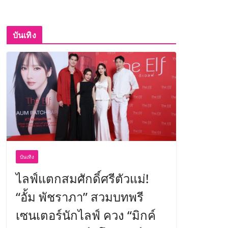
บันเทิง
บันเทิง
ไลฟ์แตกสมศักดิ์ศรีตัวแม่!
“อั้ม พัชราภา” สวมบทพรี
เซนเตอร์นักไลฟ์ ควง “มิกค์