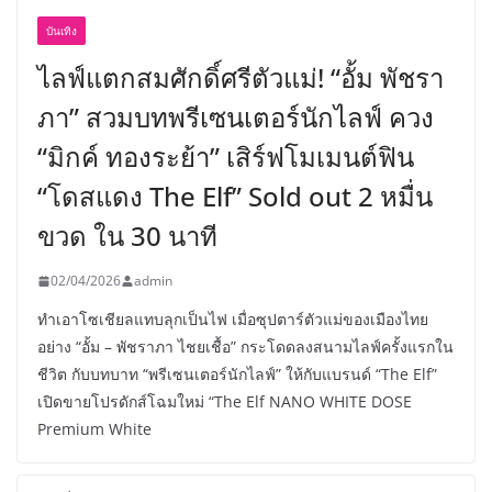
บันเทิง
ไลฟ์แตกสมศักดิ์ศรีตัวแม่! “อั้ม พัชรา
ภา” สวมบทพรีเซนเตอร์นักไลฟ์ ควง
“มิกค์ ทองระย้า” เสิร์ฟโมเมนต์ฟิน
“โดสแดง The Elf” Sold out 2 หมื่น
ขวด ใน 30 นาที
02/04/2026
admin
ทำเอาโซเชียลแทบลุกเป็นไฟ เมื่อซุปตาร์ตัวแม่ของเมืองไทย
อย่าง “อั้ม – พัชราภา ไชยเชื้อ” กระโดดลงสนามไลฟ์ครั้งแรกใน
ชีวิต กับบทบาท “พรีเซนเตอร์นักไลฟ์” ให้กับแบรนด์ “The Elf”
เปิดขายโปรดักส์โฉมใหม่ “The Elf NANO WHITE DOSE
Premium White