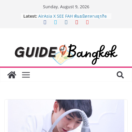
Skip
Sunday, August 9, 2026
to
Latest:
AirAsia X SEE FAH พันธมิตรทางธุรกิจ
content
ยาวนานกว่า 20 ปี ต่อยอดเสิร์ฟความ
อร่อย ยกเมนูระดับตำนาน “ข้าวหน้าไก่
ราชวงศ์” พุ่งทะยานสู่น่านฟ้า
BEDO เดินหน้าจัดกิจกรรมเจรจาธุรกิจ
“BIO TRADE CONNECT 2026” ยก
ระดับผลิตภัณฑ์ท้องถิ่นสู่ตลาดเชิง
พาณิชย์อย่างยั่งยืน
LORDNINE จัดศึกคนดังสายเกม ไทย
ปะทะ ฟิลิปปินส์ ใน “Rise of the Tenth
Lord” เปิดสงครามกิลด์ข้ามประเทศ
ฉลองเซิร์ฟเวอร์ใหม่ เฮเลนา
Guangzhou Yinghao School เผยวิสัย
ทัศน์การศึกษาที่พร้อมรับอนาคต “เราไม่
ได้เตรียมนักเรียนเพียงเพื่อก้าวเข้าสู่
มหาวิทยาลัยเท่านั้น แต่ยังเตรียมพวก
เขาให้พร้อมเป็นผู้กำหนดอนาคต”
8.8 “ซูเลียน” รวมพลังนักธุรกิจทั่ว
ประเทศ จัดประชุมใหญ่แห่งปี พบ CEO
“ดร.ปิยะวัฒน์” ถ่ายทอดวิสัยทัศน์ธุรกิจ