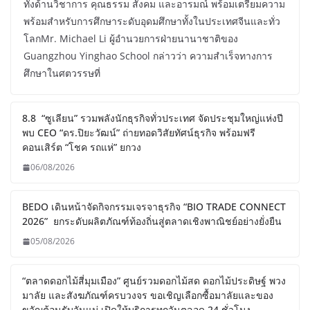
ทั้งด้านวิชาการ คุณธรรม สังคม และอารมณ์ พร้อมเตรียมความ
พร้อมสำหรับการศึกษาระดับอุดมศึกษาทั้งในประเทศจีนและทั่ว
โลกMr. Michael Li ผู้อำนวยการฝ่ายนานาชาติของ
Guangzhou Yinghao School กล่าวว่า ความสำเร็จทางการ
ศึกษาในศตวรรษที่
8.8 “ซูเลียน” รวมพลังนักธุรกิจทั่วประเทศ จัดประชุมใหญ่แห่งปี
พบ CEO “ดร.ปิยะวัฒน์” ถ่ายทอดวิสัยทัศน์ธุรกิจ พร้อมฟรี
คอนเสิร์ต “โชค รถแห่” ยกวง
06/08/2026
BEDO เดินหน้าจัดกิจกรรมเจรจาธุรกิจ “BIO TRADE CONNECT
2026” ยกระดับผลิตภัณฑ์ท้องถิ่นสู่ตลาดเชิงพาณิชย์อย่างยั่งยืน
05/08/2026
“ตลาดดอกไม้สี่มุมเมือง” ศูนย์รวมดอกไม้สด ดอกไม้ประดิษฐ์ พวง
มาลัย และสังฆภัณฑ์ครบวงจร ขอเชิญเลือกซื้อมาลัยและของ
ขวัญต้อนรับวันแม่ เปิดให้บริการทุกวันตลอด 24 ชั่วโมง