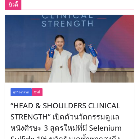
บิวตี้
ธุรกิจ-ตลาด
บิวตี้
“HEAD & SHOULDERS CLINICAL
STRENGTH” เปิดตัวนวัตกรรมดูแล
หนังศีรษะ 3 สูตรใหม่ที่มี Selenium
Sulfide 1% ขจัดรังแคซ้ำซากสูงถึง