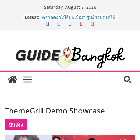
Skip
Saturday, August 8, 2026
to
BEDO เดินหน้าจัดกิจกรรมเจรจาธุรกิจ
Latest:
content
“BIO TRADE CONNECT 2026” ยก
ระดับผลิตภัณฑ์ท้องถิ่นสู่ตลาดเชิง
พาณิชย์อย่างยั่งยืน
“ตลาดดอกไม้สี่มุมเมือง” ศูนย์รวมดอกไม้
สด ดอกไม้ประดิษฐ์ พวงมาลัย และสังฆ
ภัณฑ์ครบวงจร ขอเชิญเลือกซื้อมาลัย
และของขวัญต้อนรับวันแม่ เปิดให้
บริการทุกวันตลอด 24 ชั่วโมง
Guangzhou Yinghao School เผยวิสัย
ทัศน์การศึกษาที่พร้อมรับอนาคต “เราไม่
ได้เตรียมนักเรียนเพียงเพื่อก้าวเข้าสู่
มหาวิทยาลัยเท่านั้น แต่ยังเตรียมพวก
เขาให้พร้อมเป็นผู้กำหนดอนาคต”
8.8 “ซูเลียน” รวมพลังนักธุรกิจทั่ว
ThemeGrill Demo Showcase
ประเทศ จัดประชุมใหญ่แห่งปี พบ CEO
“ดร.ปิยะวัฒน์” ถ่ายทอดวิสัยทัศน์ธุรกิจ
พร้อมฟรีคอนเสิร์ต “โชค รถแห่” ยกวง
บันเทิง
AirAsia X SEE FAH พันธมิตรทางธุรกิจ
ยาวนานกว่า 20 ปี ต่อยอดเสิร์ฟความ