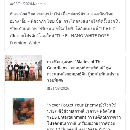
02/04/2026
admin
ทำเอาโซเชียลแทบลุกเป็นไฟ เมื่อซุปตาร์ตัวแม่ของเมืองไทย
อย่าง “อั้ม – พัชราภา ไชยเชื้อ” กระโดดลงสนามไลฟ์ครั้งแรกใน
ชีวิต กับบทบาท “พรีเซนเตอร์นักไลฟ์” ให้กับแบรนด์ “The Elf”
เปิดขายโปรดักส์โฉมใหม่ “The Elf NANO WHITE DOSE
Premium White
กระหึ่มกรุงเทพ! “Blades of The
Guardians : ยอดยุทธ์ดาบพิทักษ์” จุด
กระแสหนังจอมยุทธ์จีน ผู้ชมนับพันแห่ร่วม
รอบพิเศษ
21/03/2026
“Never Forget Your Enemy (ยังไงก็ใช่
นาย)” ซีรีส์วายเกาหลี เรต19+ ผลิตโดย
YYDS Entertainment การันตีคุณภาพจาก
โปรดักชั่นเกาหลี เตรียมออกอากาศตอน
แรก 17 มีนาคมนี้ ทาง WeTV ที่เดียว