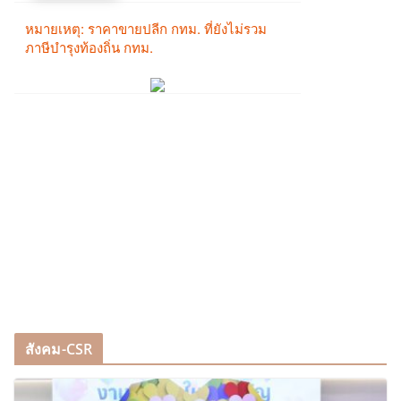
สังคม-CSR