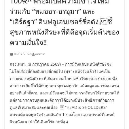
100%^ พร้อมเปิดความเข้าใจใหม่
ร่วมกับ “หมออร-อรอุมา” และ
“เอิร์ธฐา” อินฟลูเอนเซอร์ชื่อดัง ชี้
สุขภาพหนังศีรษะที่ดีคือจุดเริ่มต้นของ
ความมั่นใจ!!
10/07/2026
admin
กรุงเทพฯ, (8 กรกฎาคม 2569) – การมีรังแคบนหนังศีรษะจะ
ไม่ใช่เรื่องที่ต้องอับอายอีกต่อไป เพราะแท้จริงแล้วรังแคเป็น
ภาวะของหนังศีรษะที่เกิดจากกลไกทางชีววิทยาของร่างกาย ซึ่ง
สามารถเกิดขึ้นได้กับทุกคน ทุกเพศทุกวัย แม้จะดูแลความสะอาด
อย่างดีแล้วก็ตาม และแม้รังแคจะไม่สามารถรักษาให้หายขาดได้
แต่สามารถควบคุมและจัดการได้อย่างมีประสิทธิภาพด้วยการ
ดูแลที่เหมาะสมและต่อเนื่อง “HEAD & SHOULDERS”
แบรนด์แชมพูขจัดรังแคอันดับ 1 ของโลก และแบรนด์ที่แพทย์
ผิวหนังแนะนำให้เลือกใช้มากที่สุด