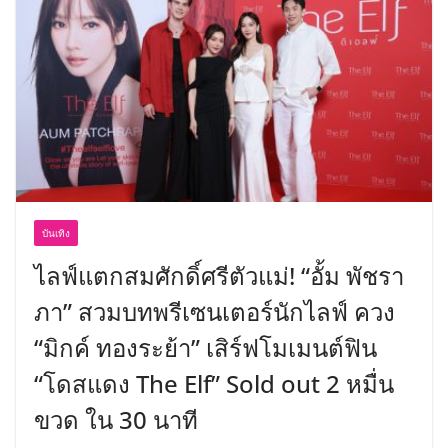
อร่อย ยกเมนูระดับตำนาน “ข้าวหน้าไก่
ราชวงศ์” พุ่งทะยานสู่น่านฟ้า
บันเทิง
ไลฟ์แตกสมศักดิ์ศรีตัวแม่! “อั้ม พัชรา
ภา” สวมบทพรีเซนเตอร์นักไลฟ์ ควง
“มิกค์ ทองระย้า” เสิร์ฟโมเมนต์ฟิน
“โดสแดง The Elf” Sold out 2 หมื่น
ขวด ใน 30 นาที