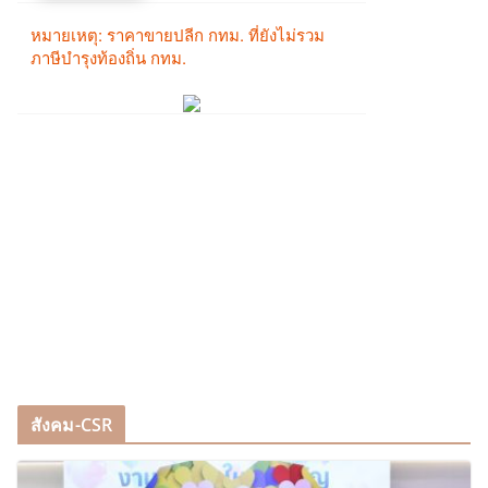
สังคม-CSR