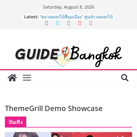
Skip
Saturday, August 8, 2026
to
BEDO เดินหน้าจัดกิจกรรมเจรจาธุรกิจ
Latest:
content
“BIO TRADE CONNECT 2026” ยก
ระดับผลิตภัณฑ์ท้องถิ่นสู่ตลาดเชิง
พาณิชย์อย่างยั่งยืน
“ตลาดดอกไม้สี่มุมเมือง” ศูนย์รวมดอกไม้
สด ดอกไม้ประดิษฐ์ พวงมาลัย และสังฆ
ภัณฑ์ครบวงจร ขอเชิญเลือกซื้อมาลัย
และของขวัญต้อนรับวันแม่ เปิดให้
บริการทุกวันตลอด 24 ชั่วโมง
Guangzhou Yinghao School เผยวิสัย
ทัศน์การศึกษาที่พร้อมรับอนาคต “เราไม่
ได้เตรียมนักเรียนเพียงเพื่อก้าวเข้าสู่
มหาวิทยาลัยเท่านั้น แต่ยังเตรียมพวก
เขาให้พร้อมเป็นผู้กำหนดอนาคต”
8.8 “ซูเลียน” รวมพลังนักธุรกิจทั่ว
ThemeGrill Demo Showcase
ประเทศ จัดประชุมใหญ่แห่งปี พบ CEO
“ดร.ปิยะวัฒน์” ถ่ายทอดวิสัยทัศน์ธุรกิจ
พร้อมฟรีคอนเสิร์ต “โชค รถแห่” ยกวง
บันเทิง
AirAsia X SEE FAH พันธมิตรทางธุรกิจ
ยาวนานกว่า 20 ปี ต่อยอดเสิร์ฟความ