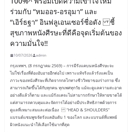
100%^ พร้อมเปิดความเข้าใจใหม่
ร่วมกับ “หมออร-อรอุมา” และ
“เอิร์ธฐา” อินฟลูเอนเซอร์ชื่อดัง ชี้
สุขภาพหนังศีรษะที่ดีคือจุดเริ่มต้นของ
ความมั่นใจ!!
10/07/2026
admin
กรุงเทพฯ, (8 กรกฎาคม 2569) – การมีรังแคบนหนังศีรษะจะ
ไม่ใช่เรื่องที่ต้องอับอายอีกต่อไป เพราะแท้จริงแล้วรังแคเป็น
ภาวะของหนังศีรษะที่เกิดจากกลไกทางชีววิทยาของร่างกาย ซึ่ง
สามารถเกิดขึ้นได้กับทุกคน ทุกเพศทุกวัย แม้จะดูแลความสะอาด
อย่างดีแล้วก็ตาม และแม้รังแคจะไม่สามารถรักษาให้หายขาดได้
แต่สามารถควบคุมและจัดการได้อย่างมีประสิทธิภาพด้วยการ
ดูแลที่เหมาะสมและต่อเนื่อง “HEAD & SHOULDERS”
แบรนด์แชมพูขจัดรังแคอันดับ 1 ของโลก และแบรนด์ที่แพทย์
ผิวหนังแนะนำให้เลือกใช้มากที่สุด