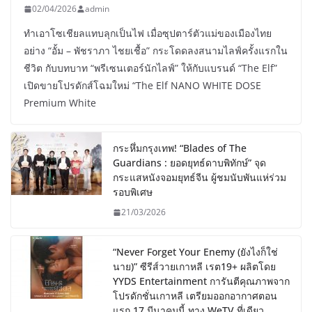
02/04/2026
admin
ทำเอาโซเชียลแทบลุกเป็นไฟ เมื่อซุปตาร์ตัวแม่ของเมืองไทย
อย่าง “อั้ม – พัชราภา ไชยเชื้อ” กระโดดลงสนามไลฟ์ครั้งแรกใน
ชีวิต กับบทบาท “พรีเซนเตอร์นักไลฟ์” ให้กับแบรนด์ “The Elf”
เปิดขายโปรดักส์โฉมใหม่ “The Elf NANO WHITE DOSE
Premium White
กระหึ่มกรุงเทพ! “Blades of The
Guardians : ยอดยุทธ์ดาบพิทักษ์” จุด
กระแสหนังจอมยุทธ์จีน ผู้ชมนับพันแห่ร่วม
รอบพิเศษ
21/03/2026
“Never Forget Your Enemy (ยังไงก็ใช่
นาย)” ซีรีส์วายเกาหลี เรต19+ ผลิตโดย
YYDS Entertainment การันตีคุณภาพจาก
โปรดักชั่นเกาหลี เตรียมออกอากาศตอน
แรก 17 มีนาคมนี้ ทาง WeTV ที่เดียว