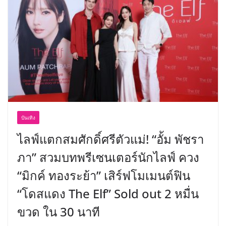
อร่อย ยกเมนูระดับตำนาน “ข้าวหน้าไก่
ราชวงศ์” พุ่งทะยานสู่น่านฟ้า
บันเทิง
ไลฟ์แตกสมศักดิ์ศรีตัวแม่! “อั้ม พัชรา
ภา” สวมบทพรีเซนเตอร์นักไลฟ์ ควง
“มิกค์ ทองระย้า” เสิร์ฟโมเมนต์ฟิน
“โดสแดง The Elf” Sold out 2 หมื่น
ขวด ใน 30 นาที