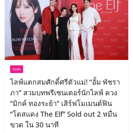
BEDO เดินหน้าจัดกิจกรรมเจรจาธุรกิจ
“BIO TRADE CONNECT 2026” ยก
ระดับผลิตภัณฑ์ท้องถิ่นสู่ตลาดเชิง
พาณิชย์อย่างยั่งยืน
บันเทิง
ไลฟ์แตกสมศักดิ์ศรีตัวแม่! “อั้ม พัชรา
ภา” สวมบทพรีเซนเตอร์นักไลฟ์ ควง
“มิกค์ ทองระย้า” เสิร์ฟโมเมนต์ฟิน
“โดสแดง The Elf” Sold out 2 หมื่น
ขวด ใน 30 นาที