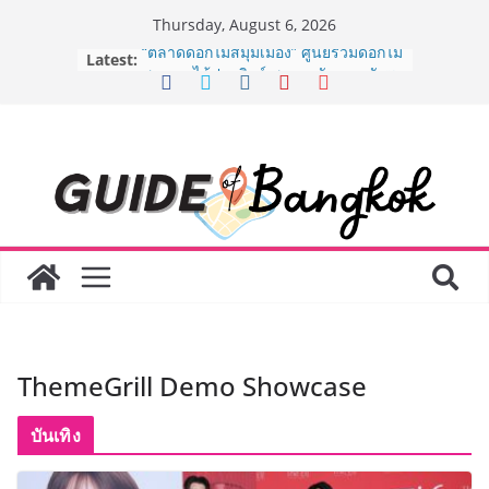
Skip
Thursday, August 6, 2026
to
Latest:
“ตลาดดอกไม้สี่มุมเมือง” ศูนย์รวมดอกไม้
content
สด ดอกไม้ประดิษฐ์ พวงมาลัย และสังฆ
ภัณฑ์ครบวงจร ขอเชิญเลือกซื้อมาลัย
และของขวัญต้อนรับวันแม่ เปิดให้
บริการทุกวันตลอด 24 ชั่วโมง
ครั้งแรกของไทย ส่งอุปกรณ์วิทยาศาสตร์
“CE-7 MATCH” ฝีมือคนไทย ร่วมภารกิจ
สำรวจดวงจันทร์ 24 สิงหาคมนี้
เจาะเบื้องหลังความสำเร็จของ The 1
Day 2026 จากแคมเปญสู่ Shopping
Phenomenon ของไทย เมื่อ
Experience-driven Loyalty พลิก
“ประสบการณ์” สู่แรงขับเคลื่อนการใช้
จ่าย ผสาน Ecosystem ที่แข็งแกร่งของ
กลุ่มเซ็นทรัล สร้างยอดขายสูงสุดในรอบ
ThemeGrill Demo Showcase
3 ปี
กรมการท่องเที่ยวเดินหน้าสร้าง Green
Coach รุ่นใหม่ ขับเคลื่อนการท่องเที่ยว
บันเทิง
ไทยสู่มาตรฐานสากล ภายใต้ Thailand
Green Tourism Plan 2030