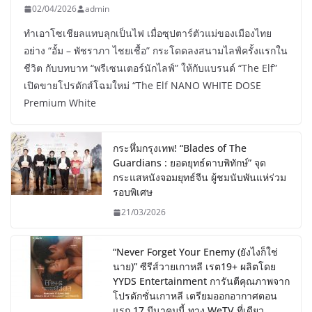
02/04/2026
admin
ทำเอาโซเชียลแทบลุกเป็นไฟ เมื่อซุปตาร์ตัวแม่ของเมืองไทย
อย่าง “อั้ม – พัชราภา ไชยเชื้อ” กระโดดลงสนามไลฟ์ครั้งแรกใน
ชีวิต กับบทบาท “พรีเซนเตอร์นักไลฟ์” ให้กับแบรนด์ “The Elf”
เปิดขายโปรดักส์โฉมใหม่ “The Elf NANO WHITE DOSE
Premium White
กระหึ่มกรุงเทพ! “Blades of The
Guardians : ยอดยุทธ์ดาบพิทักษ์” จุด
กระแสหนังจอมยุทธ์จีน ผู้ชมนับพันแห่ร่วม
รอบพิเศษ
21/03/2026
“Never Forget Your Enemy (ยังไงก็ใช่
นาย)” ซีรีส์วายเกาหลี เรต19+ ผลิตโดย
YYDS Entertainment การันตีคุณภาพจาก
โปรดักชั่นเกาหลี เตรียมออกอากาศตอน
แรก 17 มีนาคมนี้ ทาง WeTV ที่เดียว