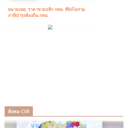
สังคม-CSR