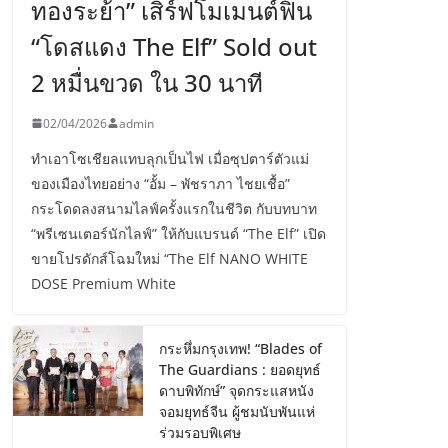
ทองระย้า” เสิร์ฟโมเมนต์ฟิน
“โดสแดง The Elf” Sold out
2 หมื่นขวด ใน 30 นาที
02/04/2026
admin
ทำเอาโซเชียลแทบลุกเป็นไฟ เมื่อซุปตาร์ตัวแม่
ของเมืองไทยอย่าง “อั้ม – พัชราภา ไชยเชื้อ”
กระโดดลงสนามไลฟ์ครั้งแรกในชีวิต กับบทบาท
“พรีเซนเตอร์นักไลฟ์” ให้กับแบรนด์ “The Elf” เปิด
ขายโปรดักส์โฉมใหม่ “The Elf NANO WHITE
DOSE Premium White
กระหึ่มกรุงเทพ! “Blades of
The Guardians : ยอดยุทธ์
ดาบพิทักษ์” จุดกระแสหนัง
จอมยุทธ์จีน ผู้ชมนับพันแห่
ร่วมรอบพิเศษ