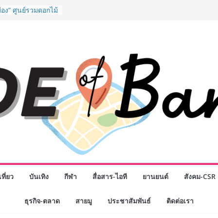
ิจกรรมเจรจาธุรกิจ
ECT 2026” ยก
ิ่นสู่ตลาดเชิง
ือง” ศูนย์รวมดอกไม้
 พวงมาลัย และสังฆ
ิญเลือกซื้อมาลัย
ันแม่ เปิดให้
4 ชั่วโมง
o School เผยวิสัย
้อมรับอนาคต “เราไม่
งเพื่อก้าวเข้าสู่
 แต่ยังเตรียมพวก
้กำหนดอนาคต”
งนักธุรกิจทั่ว
หญ่แห่งปี พบ CEO
อดวิสัยทัศน์ธุรกิจ
“โชค รถแห่” ยกวง
ที่ยว
บันเทิง
กีฬา
สื่อสาร-ไอที
ยานยนต์
สังคม-CSR
พันธมิตรทางธุรกิจ
ต่อยอดเสิร์ฟความ
ำนาน “ข้าวหน้าไก่
ธุรกิจ-ตลาด
สายมู
ประชาสัมพันธ์
ติดต่อเรา
ู่น่านฟ้า