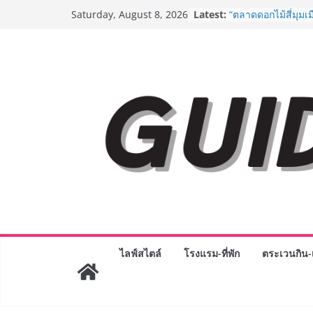
BEDO เดินหน้าจัดก
Skip
Latest:
Saturday, August 8, 2026
“BIO TRADE CONN
to
ระดับผลิตภัณฑ์ท้องถ
content
พาณิชย์อย่างยั่งยืน
“ตลาดดอกไม้สี่มุมเม
สด ดอกไม้ประดิษฐ์
ภัณฑ์ครบวงจร ขอเช
และของขวัญต้อนรับว
บริการทุกวันตลอด 2
Guangzhou Yingha
ทัศน์การศึกษาที่พร
ได้เตรียมนักเรียนเพีย
มหาวิทยาลัยเท่านั้น
เขาให้พร้อมเป็นผู
8.8 “ซูเลียน” รวมพลั
ประเทศ จัดประชุมใ
“ดร.ปิยะวัฒน์” ถ่ายท
พร้อมฟรีคอนเสิร์ต 
ไลฟ์สไตล์
โรงแรม-ที่พัก
ตระเวนกิน-เ
AirAsia X SEE FAH 
ยาวนานกว่า 20 ปี 
อร่อย ยกเมนูระดับต
ราชวงศ์” พุ่งทะยานส