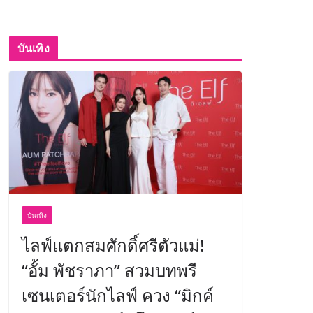
บันเทิง
บันเทิง
ไลฟ์แตกสมศักดิ์ศรีตัวแม่!
“อั้ม พัชราภา” สวมบทพรี
เซนเตอร์นักไลฟ์ ควง “มิกค์