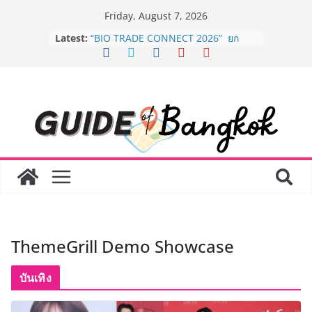
Skip
Friday, August 7, 2026
to
Latest:
BEDO เดินหน้าจัดกิจกรรมเจรจาธุรกิจ
content
“BIO TRADE CONNECT 2026” ยก
ระดับผลิตภัณฑ์ท้องถิ่นสู่ตลาดเชิง
พาณิชย์อย่างยั่งยืน
“ตลาดดอกไม้สี่มุมเมือง” ศูนย์รวมดอกไม้
สด ดอกไม้ประดิษฐ์ พวงมาลัย และสังฆ
ภัณฑ์ครบวงจร ขอเชิญเลือกซื้อมาลัย
และของขวัญต้อนรับวันแม่ เปิดให้
บริการทุกวันตลอด 24 ชั่วโมง
Guangzhou Yinghao School เผยวิสัย
ทัศน์การศึกษาที่พร้อมรับอนาคต “เราไม่
ได้เตรียมนักเรียนเพียงเพื่อก้าวเข้าสู่
มหาวิทยาลัยเท่านั้น แต่ยังเตรียมพวก
เขาให้พร้อมเป็นผู้กำหนดอนาคต”
8.8 “ซูเลียน” รวมพลังนักธุรกิจทั่ว
ThemeGrill Demo Showcase
ประเทศ จัดประชุมใหญ่แห่งปี พบ CEO
“ดร.ปิยะวัฒน์” ถ่ายทอดวิสัยทัศน์ธุรกิจ
พร้อมฟรีคอนเสิร์ต “โชค รถแห่” ยกวง
บันเทิง
AirAsia X SEE FAH พันธมิตรทางธุรกิจ
ยาวนานกว่า 20 ปี ต่อยอดเสิร์ฟความ