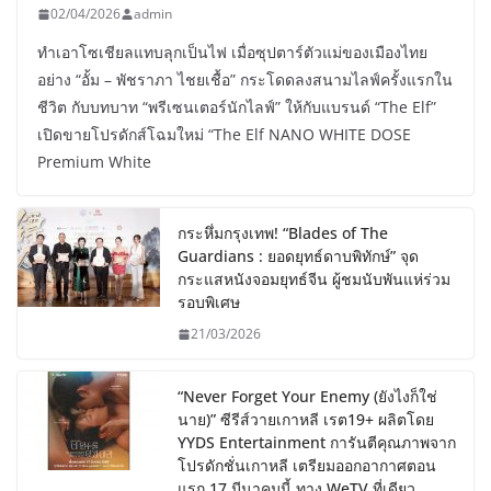
02/04/2026
admin
ทำเอาโซเชียลแทบลุกเป็นไฟ เมื่อซุปตาร์ตัวแม่ของเมืองไทย
อย่าง “อั้ม – พัชราภา ไชยเชื้อ” กระโดดลงสนามไลฟ์ครั้งแรกใน
ชีวิต กับบทบาท “พรีเซนเตอร์นักไลฟ์” ให้กับแบรนด์ “The Elf”
เปิดขายโปรดักส์โฉมใหม่ “The Elf NANO WHITE DOSE
Premium White
กระหึ่มกรุงเทพ! “Blades of The
Guardians : ยอดยุทธ์ดาบพิทักษ์” จุด
กระแสหนังจอมยุทธ์จีน ผู้ชมนับพันแห่ร่วม
รอบพิเศษ
21/03/2026
“Never Forget Your Enemy (ยังไงก็ใช่
นาย)” ซีรีส์วายเกาหลี เรต19+ ผลิตโดย
YYDS Entertainment การันตีคุณภาพจาก
โปรดักชั่นเกาหลี เตรียมออกอากาศตอน
แรก 17 มีนาคมนี้ ทาง WeTV ที่เดียว