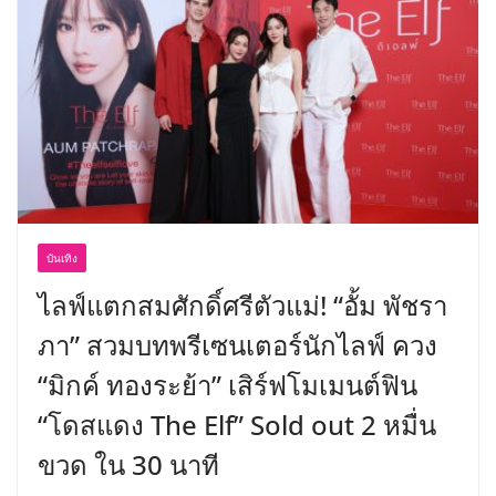
อร่อย ยกเมนูระดับตำนาน “ข้าวหน้าไก่
ราชวงศ์” พุ่งทะยานสู่น่านฟ้า
บันเทิง
ไลฟ์แตกสมศักดิ์ศรีตัวแม่! “อั้ม พัชรา
ภา” สวมบทพรีเซนเตอร์นักไลฟ์ ควง
“มิกค์ ทองระย้า” เสิร์ฟโมเมนต์ฟิน
“โดสแดง The Elf” Sold out 2 หมื่น
ขวด ใน 30 นาที