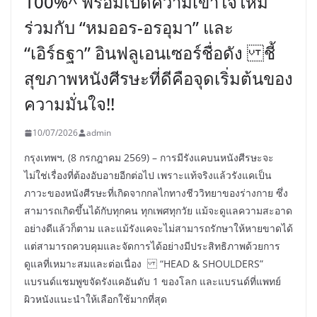
100%^ พร้อมเปิดความเข้าใจใหม่
ร่วมกับ “หมออร-อรอุมา” และ
“เอิร์ธฐา” อินฟลูเอนเซอร์ชื่อดัง ชี้
สุขภาพหนังศีรษะที่ดีคือจุดเริ่มต้นของ
ความมั่นใจ!!
10/07/2026
admin
กรุงเทพฯ, (8 กรกฎาคม 2569) – การมีรังแคบนหนังศีรษะจะ
ไม่ใช่เรื่องที่ต้องอับอายอีกต่อไป เพราะแท้จริงแล้วรังแคเป็น
ภาวะของหนังศีรษะที่เกิดจากกลไกทางชีววิทยาของร่างกาย ซึ่ง
สามารถเกิดขึ้นได้กับทุกคน ทุกเพศทุกวัย แม้จะดูแลความสะอาด
อย่างดีแล้วก็ตาม และแม้รังแคจะไม่สามารถรักษาให้หายขาดได้
แต่สามารถควบคุมและจัดการได้อย่างมีประสิทธิภาพด้วยการ
ดูแลที่เหมาะสมและต่อเนื่อง “HEAD & SHOULDERS”
แบรนด์แชมพูขจัดรังแคอันดับ 1 ของโลก และแบรนด์ที่แพทย์
ผิวหนังแนะนำให้เลือกใช้มากที่สุด