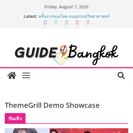
Skip
Friday, August 7, 2026
to
Latest:
“ตลาดดอกไม้สี่มุมเมือง” ศูนย์รวมดอกไม้
content
สด ดอกไม้ประดิษฐ์ พวงมาลัย และสังฆ
ภัณฑ์ครบวงจร ขอเชิญเลือกซื้อมาลัย
และของขวัญต้อนรับวันแม่ เปิดให้
บริการทุกวันตลอด 24 ชั่วโมง
ครั้งแรกของไทย ส่งอุปกรณ์วิทยาศาสตร์
“CE-7 MATCH” ฝีมือคนไทย ร่วมภารกิจ
สำรวจดวงจันทร์ 24 สิงหาคมนี้
8.8 “ซูเลียน” รวมพลังนักธุรกิจทั่ว
ประเทศ จัดประชุมใหญ่แห่งปี พบ CEO
“ดร.ปิยะวัฒน์” ถ่ายทอดวิสัยทัศน์ธุรกิจ
พร้อมฟรีคอนเสิร์ต “โชค รถแห่” ยกวง
AirAsia X SEE FAH พันธมิตรทางธุรกิจ
ยาวนานกว่า 20 ปี ต่อยอดเสิร์ฟความ
อร่อย ยกเมนูระดับตำนาน “ข้าวหน้าไก่
ThemeGrill Demo Showcase
ราชวงศ์” พุ่งทะยานสู่น่านฟ้า
BEDO เดินหน้าจัดกิจกรรมเจรจาธุรกิจ
“BIO TRADE CONNECT 2026” ยก
บันเทิง
ระดับผลิตภัณฑ์ท้องถิ่นสู่ตลาดเชิง
พาณิชย์อย่างยั่งยืน