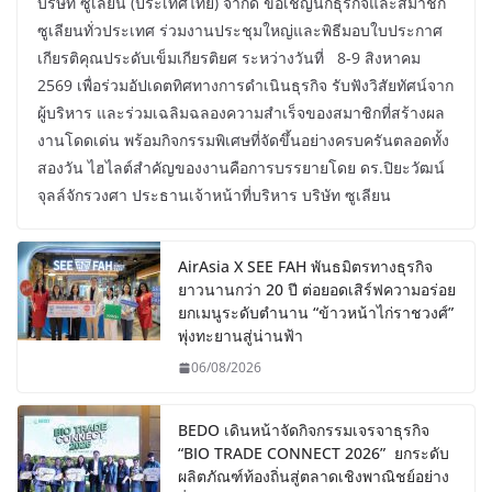
บริษัท ซูเลียน (ประเทศไทย) จำกัด ขอเชิญนักธุรกิจและสมาชิก
ซูเลียนทั่วประเทศ ร่วมงานประชุมใหญ่และพิธีมอบใบประกาศ
เกียรติคุณประดับเข็มเกียรติยศ ระหว่างวันที่ 8-9 สิงหาคม
2569 เพื่อร่วมอัปเดตทิศทางการดำเนินธุรกิจ รับฟังวิสัยทัศน์จาก
ผู้บริหาร และร่วมเฉลิมฉลองความสำเร็จของสมาชิกที่สร้างผล
งานโดดเด่น พร้อมกิจกรรมพิเศษที่จัดขึ้นอย่างครบครันตลอดทั้ง
สองวัน ไฮไลต์สำคัญของงานคือการบรรยายโดย ดร.ปิยะวัฒน์
จุลล์จักรวงศา ประธานเจ้าหน้าที่บริหาร บริษัท ซูเลียน
AirAsia X SEE FAH พันธมิตรทางธุรกิจ
ยาวนานกว่า 20 ปี ต่อยอดเสิร์ฟความอร่อย
ยกเมนูระดับตำนาน “ข้าวหน้าไก่ราชวงศ์”
พุ่งทะยานสู่น่านฟ้า
06/08/2026
BEDO เดินหน้าจัดกิจกรรมเจรจาธุรกิจ
“BIO TRADE CONNECT 2026” ยกระดับ
ผลิตภัณฑ์ท้องถิ่นสู่ตลาดเชิงพาณิชย์อย่าง