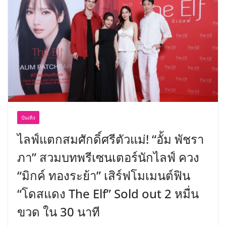
บันเทิง
ไลฟ์แตกสมศักดิ์ศรีตัวแม่! “อั้ม พัชรา
ภา” สวมบทพรีเซนเตอร์นักไลฟ์ ควง
“มิกค์ ทองระย้า” เสิร์ฟโมเมนต์ฟิน
“โดสแดง The Elf” Sold out 2 หมื่น
ขวด ใน 30 นาที