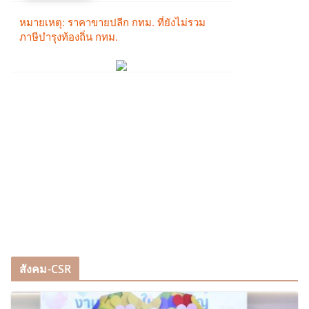
สังคม-CSR