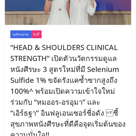
ธุรกิจ-ตลาด
บิวตี้
“HEAD & SHOULDERS CLINICAL
STRENGTH” เปิดตัวนวัตกรรมดูแล
หนังศีรษะ 3 สูตรใหม่ที่มี Selenium
Sulfide 1% ขจัดรังแคซ้ำซากสูงถึง
100%^ พร้อมเปิดความเข้าใจใหม่
ร่วมกับ “หมออร-อรอุมา” และ
“เอิร์ธฐา” อินฟลูเอนเซอร์ชื่อดัง ชี้
สุขภาพหนังศีรษะที่ดีคือจุดเริ่มต้นของ
ความมั่นใจ!!