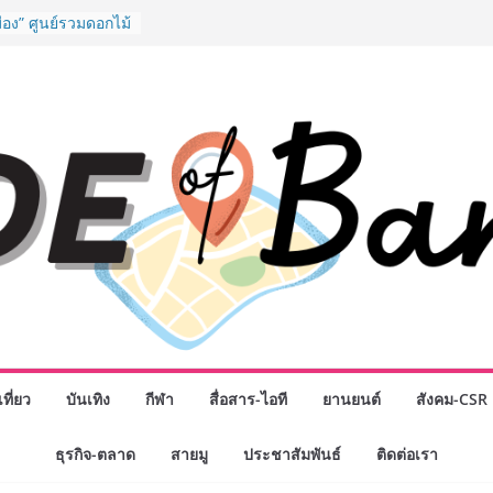
ิจกรรมเจรจาธุรกิจ
ECT 2026” ยก
ิ่นสู่ตลาดเชิง
ือง” ศูนย์รวมดอกไม้
 พวงมาลัย และสังฆ
ิญเลือกซื้อมาลัย
ันแม่ เปิดให้
4 ชั่วโมง
o School เผยวิสัย
้อมรับอนาคต “เราไม่
งเพื่อก้าวเข้าสู่
 แต่ยังเตรียมพวก
้กำหนดอนาคต”
งนักธุรกิจทั่ว
หญ่แห่งปี พบ CEO
อดวิสัยทัศน์ธุรกิจ
“โชค รถแห่” ยกวง
พันธมิตรทางธุรกิจ
ที่ยว
บันเทิง
กีฬา
สื่อสาร-ไอที
ยานยนต์
สังคม-CSR
ต่อยอดเสิร์ฟความ
ำนาน “ข้าวหน้าไก่
ธุรกิจ-ตลาด
สายมู
ประชาสัมพันธ์
ติดต่อเรา
ู่น่านฟ้า