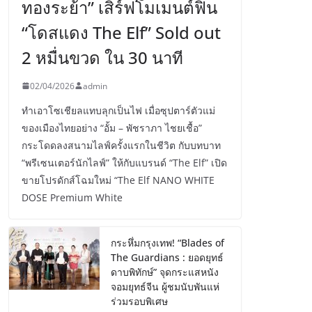
ทองระย้า” เสิร์ฟโมเมนต์ฟิน
“โดสแดง The Elf” Sold out
2 หมื่นขวด ใน 30 นาที
02/04/2026
admin
ทำเอาโซเชียลแทบลุกเป็นไฟ เมื่อซุปตาร์ตัวแม่
ของเมืองไทยอย่าง “อั้ม – พัชราภา ไชยเชื้อ”
กระโดดลงสนามไลฟ์ครั้งแรกในชีวิต กับบทบาท
“พรีเซนเตอร์นักไลฟ์” ให้กับแบรนด์ “The Elf” เปิด
ขายโปรดักส์โฉมใหม่ “The Elf NANO WHITE
DOSE Premium White
กระหึ่มกรุงเทพ! “Blades of
The Guardians : ยอดยุทธ์
ดาบพิทักษ์” จุดกระแสหนัง
จอมยุทธ์จีน ผู้ชมนับพันแห่
ร่วมรอบพิเศษ