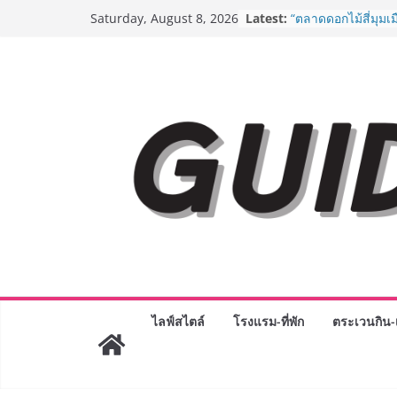
BEDO เดินหน้าจัดก
Skip
Latest:
“BIO TRADE CONN
Saturday, August 8, 2026
to
ระดับผลิตภัณฑ์ท้องถ
พาณิชย์อย่างยั่งยืน
content
“ตลาดดอกไม้สี่มุมเม
สด ดอกไม้ประดิษฐ์
ภัณฑ์ครบวงจร ขอเช
และของขวัญต้อนรับว
บริการทุกวันตลอด 2
Guangzhou Yingha
ทัศน์การศึกษาที่พร
ได้เตรียมนักเรียนเพีย
มหาวิทยาลัยเท่านั้น
เขาให้พร้อมเป็นผู
8.8 “ซูเลียน” รวมพลั
ประเทศ จัดประชุมใ
“ดร.ปิยะวัฒน์” ถ่ายท
พร้อมฟรีคอนเสิร์ต 
AirAsia X SEE FAH 
ไลฟ์สไตล์
โรงแรม-ที่พัก
ตระเวนกิน-เ
ยาวนานกว่า 20 ปี 
อร่อย ยกเมนูระดับต
ราชวงศ์” พุ่งทะยานส