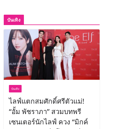
บันเทิง
บันเทิง
ไลฟ์แตกสมศักดิ์ศรีตัวแม่!
“อั้ม พัชราภา” สวมบทพรี
เซนเตอร์นักไลฟ์ ควง “มิกค์