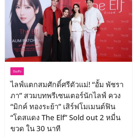
พร้อมฟรีคอนเสิร์ต “โชค รถแห่” ยกวง
บันเทิง
ไลฟ์แตกสมศักดิ์ศรีตัวแม่! “อั้ม พัชรา
ภา” สวมบทพรีเซนเตอร์นักไลฟ์ ควง
“มิกค์ ทองระย้า” เสิร์ฟโมเมนต์ฟิน
“โดสแดง The Elf” Sold out 2 หมื่น
ขวด ใน 30 นาที