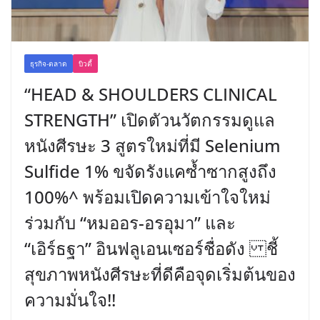
ธุรกิจ-ตลาด
บิวตี้
“HEAD & SHOULDERS CLINICAL
STRENGTH” เปิดตัวนวัตกรรมดูแล
หนังศีรษะ 3 สูตรใหม่ที่มี Selenium
Sulfide 1% ขจัดรังแคซ้ำซากสูงถึง
100%^ พร้อมเปิดความเข้าใจใหม่
ร่วมกับ “หมออร-อรอุมา” และ
“เอิร์ธฐา” อินฟลูเอนเซอร์ชื่อดัง ชี้
สุขภาพหนังศีรษะที่ดีคือจุดเริ่มต้นของ
ความมั่นใจ!!