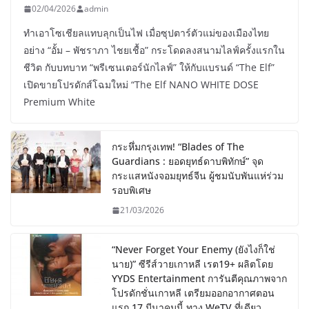
02/04/2026
admin
ทำเอาโซเชียลแทบลุกเป็นไฟ เมื่อซุปตาร์ตัวแม่ของเมืองไทย
อย่าง “อั้ม – พัชราภา ไชยเชื้อ” กระโดดลงสนามไลฟ์ครั้งแรกใน
ชีวิต กับบทบาท “พรีเซนเตอร์นักไลฟ์” ให้กับแบรนด์ “The Elf”
เปิดขายโปรดักส์โฉมใหม่ “The Elf NANO WHITE DOSE
Premium White
กระหึ่มกรุงเทพ! “Blades of The
Guardians : ยอดยุทธ์ดาบพิทักษ์” จุด
กระแสหนังจอมยุทธ์จีน ผู้ชมนับพันแห่ร่วม
รอบพิเศษ
21/03/2026
“Never Forget Your Enemy (ยังไงก็ใช่
นาย)” ซีรีส์วายเกาหลี เรต19+ ผลิตโดย
YYDS Entertainment การันตีคุณภาพจาก
โปรดักชั่นเกาหลี เตรียมออกอากาศตอน
แรก 17 มีนาคมนี้ ทาง WeTV ที่เดียว