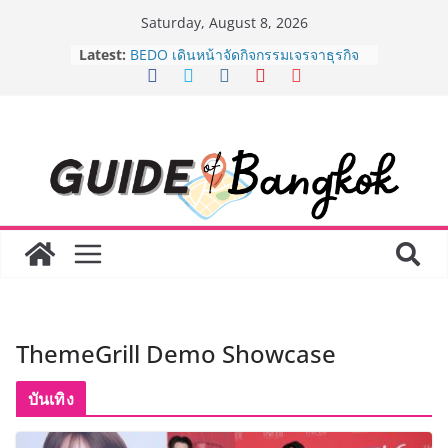
Skip
Saturday, August 8, 2026
to
AirAsia X SEE FAH พันธมิตรทางธุรกิจ
Latest:
content
ยาวนานกว่า 20 ปี ต่อยอดเสิร์ฟความ
อร่อย ยกเมนูระดับตำนาน “ข้าวหน้าไก่
ราชวงศ์” พุ่งทะยานสู่น่านฟ้า
BEDO เดินหน้าจัดกิจกรรมเจรจาธุรกิจ
“BIO TRADE CONNECT 2026” ยก
ระดับผลิตภัณฑ์ท้องถิ่นสู่ตลาดเชิง
พาณิชย์อย่างยั่งยืน
LORDNINE จัดศึกคนดังสายเกม ไทย
ปะทะ ฟิลิปปินส์ ใน “Rise of the Tenth
Lord” เปิดสงครามกิลด์ข้ามประเทศ
ฉลองเซิร์ฟเวอร์ใหม่ เฮเลนา
Guangzhou Yinghao School เผยวิสัย
ทัศน์การศึกษาที่พร้อมรับอนาคต “เราไม่
ได้เตรียมนักเรียนเพียงเพื่อก้าวเข้าสู่
ThemeGrill Demo Showcase
มหาวิทยาลัยเท่านั้น แต่ยังเตรียมพวก
เขาให้พร้อมเป็นผู้กำหนดอนาคต”
8.8 “ซูเลียน” รวมพลังนักธุรกิจทั่ว
บันเทิง
ประเทศ จัดประชุมใหญ่แห่งปี พบ CEO
“ดร.ปิยะวัฒน์” ถ่ายทอดวิสัยทัศน์ธุรกิจ