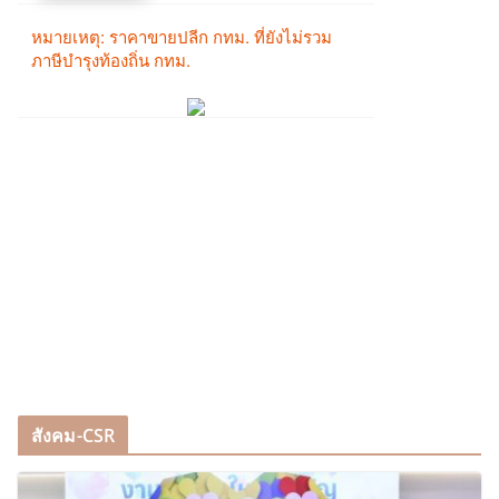
สังคม-CSR