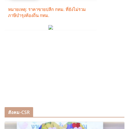
สังคม-CSR