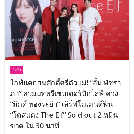
บันเทิง
ไลฟ์แตกสมศักดิ์ศรีตัวแม่! “อั้ม พัชรา
ภา” สวมบทพรีเซนเตอร์นักไลฟ์ ควง
“มิกค์ ทองระย้า” เสิร์ฟโมเมนต์ฟิน
“โดสแดง The Elf” Sold out 2 หมื่น
ขวด ใน 30 นาที