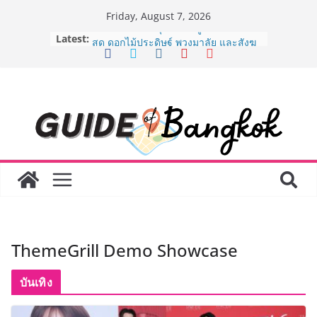
Skip
Friday, August 7, 2026
to
Latest:
“ตลาดดอกไม้สี่มุมเมือง” ศูนย์รวมดอกไม้
content
สด ดอกไม้ประดิษฐ์ พวงมาลัย และสังฆ
ภัณฑ์ครบวงจร ขอเชิญเลือกซื้อมาลัย
และของขวัญต้อนรับวันแม่ เปิดให้
บริการทุกวันตลอด 24 ชั่วโมง
ครั้งแรกของไทย ส่งอุปกรณ์วิทยาศาสตร์
“CE-7 MATCH” ฝีมือคนไทย ร่วมภารกิจ
สำรวจดวงจันทร์ 24 สิงหาคมนี้
8.8 “ซูเลียน” รวมพลังนักธุรกิจทั่ว
ประเทศ จัดประชุมใหญ่แห่งปี พบ CEO
“ดร.ปิยะวัฒน์” ถ่ายทอดวิสัยทัศน์ธุรกิจ
พร้อมฟรีคอนเสิร์ต “โชค รถแห่” ยกวง
AirAsia X SEE FAH พันธมิตรทางธุรกิจ
ยาวนานกว่า 20 ปี ต่อยอดเสิร์ฟความ
อร่อย ยกเมนูระดับตำนาน “ข้าวหน้าไก่
ThemeGrill Demo Showcase
ราชวงศ์” พุ่งทะยานสู่น่านฟ้า
BEDO เดินหน้าจัดกิจกรรมเจรจาธุรกิจ
“BIO TRADE CONNECT 2026” ยก
บันเทิง
ระดับผลิตภัณฑ์ท้องถิ่นสู่ตลาดเชิง
พาณิชย์อย่างยั่งยืน