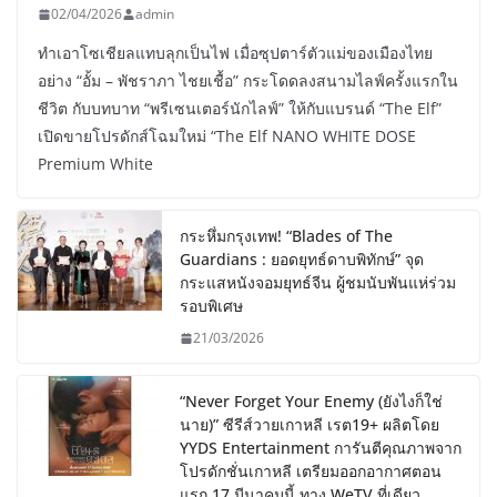
02/04/2026
admin
ทำเอาโซเชียลแทบลุกเป็นไฟ เมื่อซุปตาร์ตัวแม่ของเมืองไทย
อย่าง “อั้ม – พัชราภา ไชยเชื้อ” กระโดดลงสนามไลฟ์ครั้งแรกใน
ชีวิต กับบทบาท “พรีเซนเตอร์นักไลฟ์” ให้กับแบรนด์ “The Elf”
เปิดขายโปรดักส์โฉมใหม่ “The Elf NANO WHITE DOSE
Premium White
กระหึ่มกรุงเทพ! “Blades of The
Guardians : ยอดยุทธ์ดาบพิทักษ์” จุด
กระแสหนังจอมยุทธ์จีน ผู้ชมนับพันแห่ร่วม
รอบพิเศษ
21/03/2026
“Never Forget Your Enemy (ยังไงก็ใช่
นาย)” ซีรีส์วายเกาหลี เรต19+ ผลิตโดย
YYDS Entertainment การันตีคุณภาพจาก
โปรดักชั่นเกาหลี เตรียมออกอากาศตอน
แรก 17 มีนาคมนี้ ทาง WeTV ที่เดียว