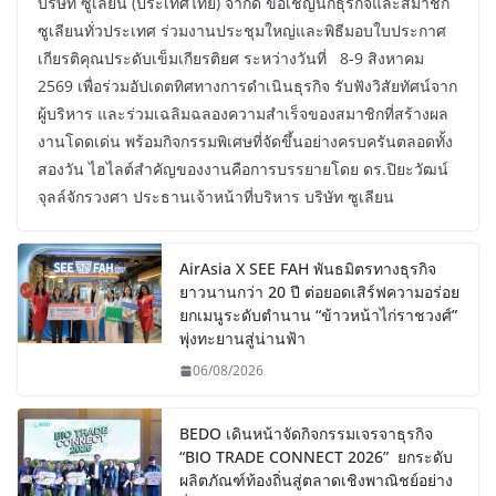
บริษัท ซูเลียน (ประเทศไทย) จำกัด ขอเชิญนักธุรกิจและสมาชิก
ซูเลียนทั่วประเทศ ร่วมงานประชุมใหญ่และพิธีมอบใบประกาศ
เกียรติคุณประดับเข็มเกียรติยศ ระหว่างวันที่ 8-9 สิงหาคม
2569 เพื่อร่วมอัปเดตทิศทางการดำเนินธุรกิจ รับฟังวิสัยทัศน์จาก
ผู้บริหาร และร่วมเฉลิมฉลองความสำเร็จของสมาชิกที่สร้างผล
งานโดดเด่น พร้อมกิจกรรมพิเศษที่จัดขึ้นอย่างครบครันตลอดทั้ง
สองวัน ไฮไลต์สำคัญของงานคือการบรรยายโดย ดร.ปิยะวัฒน์
จุลล์จักรวงศา ประธานเจ้าหน้าที่บริหาร บริษัท ซูเลียน
AirAsia X SEE FAH พันธมิตรทางธุรกิจ
ยาวนานกว่า 20 ปี ต่อยอดเสิร์ฟความอร่อย
ยกเมนูระดับตำนาน “ข้าวหน้าไก่ราชวงศ์”
พุ่งทะยานสู่น่านฟ้า
06/08/2026
BEDO เดินหน้าจัดกิจกรรมเจรจาธุรกิจ
“BIO TRADE CONNECT 2026” ยกระดับ
ผลิตภัณฑ์ท้องถิ่นสู่ตลาดเชิงพาณิชย์อย่าง