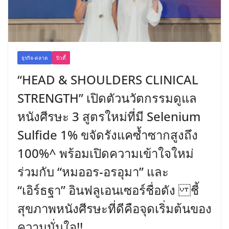
ธุรกิจ-ตลาด
บิวตี้
“HEAD & SHOULDERS CLINICAL
STRENGTH” เปิดตัวนวัตกรรมดูแล
หนังศีรษะ 3 สูตรใหม่ที่มี Selenium
Sulfide 1% ขจัดรังแคซ้ำซากสูงถึง
100%^ พร้อมเปิดความเข้าใจใหม่
ร่วมกับ “หมออร-อรอุมา” และ
“เอิร์ธฐา” อินฟลูเอนเซอร์ชื่อดัง ชี้
สุขภาพหนังศีรษะที่ดีคือจุดเริ่มต้นของ
ความมั่นใจ!!