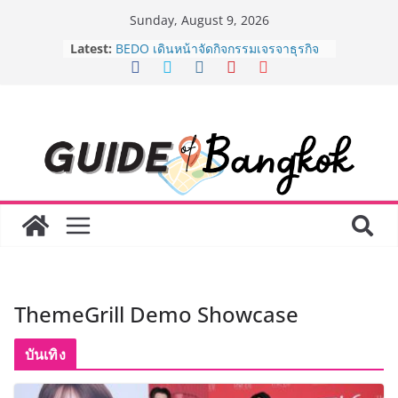
Skip
Sunday, August 9, 2026
to
Latest:
AirAsia X SEE FAH พันธมิตรทางธุรกิจ
content
ยาวนานกว่า 20 ปี ต่อยอดเสิร์ฟความ
อร่อย ยกเมนูระดับตำนาน “ข้าวหน้าไก่
ราชวงศ์” พุ่งทะยานสู่น่านฟ้า
BEDO เดินหน้าจัดกิจกรรมเจรจาธุรกิจ
“BIO TRADE CONNECT 2026” ยก
ระดับผลิตภัณฑ์ท้องถิ่นสู่ตลาดเชิง
พาณิชย์อย่างยั่งยืน
LORDNINE จัดศึกคนดังสายเกม ไทย
ปะทะ ฟิลิปปินส์ ใน “Rise of the Tenth
Lord” เปิดสงครามกิลด์ข้ามประเทศ
ฉลองเซิร์ฟเวอร์ใหม่ เฮเลนา
Guangzhou Yinghao School เผยวิสัย
ทัศน์การศึกษาที่พร้อมรับอนาคต “เราไม่
ได้เตรียมนักเรียนเพียงเพื่อก้าวเข้าสู่
ThemeGrill Demo Showcase
มหาวิทยาลัยเท่านั้น แต่ยังเตรียมพวก
เขาให้พร้อมเป็นผู้กำหนดอนาคต”
8.8 “ซูเลียน” รวมพลังนักธุรกิจทั่ว
บันเทิง
ประเทศ จัดประชุมใหญ่แห่งปี พบ CEO
“ดร.ปิยะวัฒน์” ถ่ายทอดวิสัยทัศน์ธุรกิจ