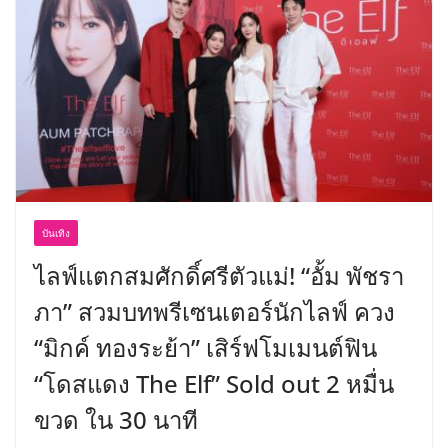
พร้อมฟรีคอนเสิร์ต “โชค รถแห่” ยกวง
บันเทิง
ไลฟ์แตกสมศักดิ์ศรีตัวแม่! “อั้ม พัชรา
ภา” สวมบทพรีเซนเตอร์นักไลฟ์ ควง
“มิกค์ ทองระย้า” เสิร์ฟโมเมนต์ฟิน
“โดสแดง The Elf” Sold out 2 หมื่น
ขวด ใน 30 นาที