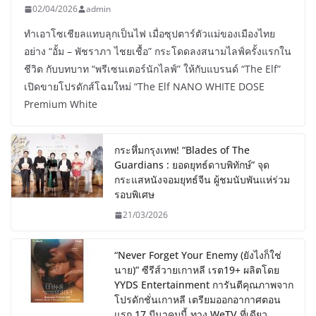
02/04/2026
admin
ทำเอาโซเชียลแทบลุกเป็นไฟ เมื่อซุปตาร์ตัวแม่ของเมืองไทย
อย่าง “อั้ม – พัชราภา ไชยเชื้อ” กระโดดลงสนามไลฟ์ครั้งแรกใน
ชีวิต กับบทบาท “พรีเซนเตอร์นักไลฟ์” ให้กับแบรนด์ “The Elf”
เปิดขายโปรดักส์โฉมใหม่ “The Elf NANO WHITE DOSE
Premium White
กระหึ่มกรุงเทพ! “Blades of The
Guardians : ยอดยุทธ์ดาบพิทักษ์” จุด
กระแสหนังจอมยุทธ์จีน ผู้ชมนับพันแห่ร่วม
รอบพิเศษ
21/03/2026
“Never Forget Your Enemy (ยังไงก็ใช่
นาย)” ซีรีส์วายเกาหลี เรต19+ ผลิตโดย
YYDS Entertainment การันตีคุณภาพจาก
โปรดักชั่นเกาหลี เตรียมออกอากาศตอน
แรก 17 มีนาคมนี้ ทาง WeTV ที่เดียว