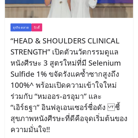
ธุรกิจ-ตลาด
บิวตี้
“HEAD & SHOULDERS CLINICAL
STRENGTH” เปิดตัวนวัตกรรมดูแล
หนังศีรษะ 3 สูตรใหม่ที่มี Selenium
Sulfide 1% ขจัดรังแคซ้ำซากสูงถึง
100%^ พร้อมเปิดความเข้าใจใหม่
ร่วมกับ “หมออร-อรอุมา” และ
“เอิร์ธฐา” อินฟลูเอนเซอร์ชื่อดัง ชี้
สุขภาพหนังศีรษะที่ดีคือจุดเริ่มต้นของ
ความมั่นใจ!!