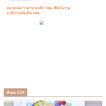
สังคม-CSR