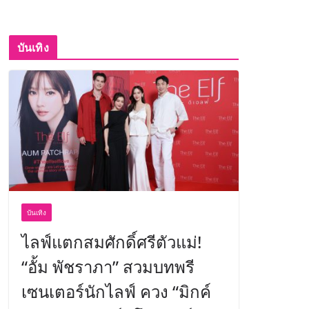
บันเทิง
บันเทิง
ไลฟ์แตกสมศักดิ์ศรีตัวแม่!
“อั้ม พัชราภา” สวมบทพรี
เซนเตอร์นักไลฟ์ ควง “มิกค์