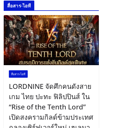
สื่อสาร-ไอที
สื่อสาร-ไอที
LORDNINE จัดศึกคนดังสาย
เกม ไทย ปะทะ ฟิลิปปินส์ ใน
“Rise of the Tenth Lord”
เปิดสงครามกิลด์ข้ามประเทศ
ฉลองเซิร์ฟเวอร์ใหม่ เฮเลนา