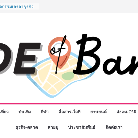
พันธมิตรทางธุรกิจ
ต่อยอดเสิร์ฟความ
ำนาน “ข้าวหน้าไก่
ู่น่านฟ้า
ิจกรรมเจรจาธุรกิจ
ECT 2026” ยก
ิ่นสู่ตลาดเชิง
นดังสายเกม ไทย
 “Rise of the Tenth
ิลด์ข้ามประเทศ
่ เฮเลนา
o School เผยวิสัย
้อมรับอนาคต “เราไม่
งเพื่อก้าวเข้าสู่
 แต่ยังเตรียมพวก
้กำหนดอนาคต”
งนักธุรกิจทั่ว
หญ่แห่งปี พบ CEO
ที่ยว
บันเทิง
กีฬา
สื่อสาร-ไอที
ยานยนต์
สังคม-CSR
อดวิสัยทัศน์ธุรกิจ
“โชค รถแห่” ยกวง
ธุรกิจ-ตลาด
สายมู
ประชาสัมพันธ์
ติดต่อเรา