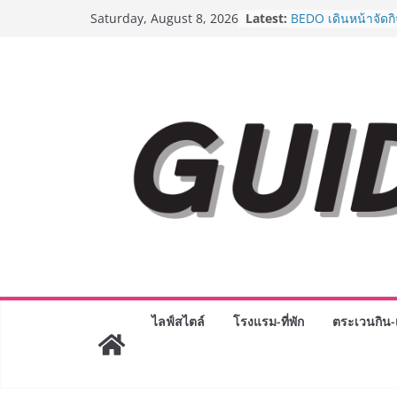
AirAsia X SEE FAH 
Skip
Latest:
ยาวนานกว่า 20 ปี 
Saturday, August 8, 2026
to
อร่อย ยกเมนูระดับต
ราชวงศ์” พุ่งทะยานส
content
BEDO เดินหน้าจัดก
“BIO TRADE CONN
ระดับผลิตภัณฑ์ท้องถ
พาณิชย์อย่างยั่งยืน
LORDNINE จัดศึกค
ปะทะ ฟิลิปปินส์ ใน
Lord” เปิดสงครามก
ฉลองเซิร์ฟเวอร์ใหม
Guangzhou Yingha
ทัศน์การศึกษาที่พร
ได้เตรียมนักเรียนเพีย
มหาวิทยาลัยเท่านั้น
เขาให้พร้อมเป็นผู
8.8 “ซูเลียน” รวมพลั
ประเทศ จัดประชุมใ
ไลฟ์สไตล์
โรงแรม-ที่พัก
ตระเวนกิน-เ
“ดร.ปิยะวัฒน์” ถ่ายท
พร้อมฟรีคอนเสิร์ต 