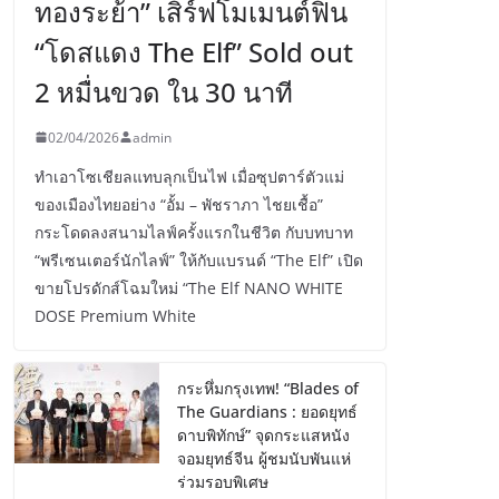
ทองระย้า” เสิร์ฟโมเมนต์ฟิน
“โดสแดง The Elf” Sold out
2 หมื่นขวด ใน 30 นาที
02/04/2026
admin
ทำเอาโซเชียลแทบลุกเป็นไฟ เมื่อซุปตาร์ตัวแม่
ของเมืองไทยอย่าง “อั้ม – พัชราภา ไชยเชื้อ”
กระโดดลงสนามไลฟ์ครั้งแรกในชีวิต กับบทบาท
“พรีเซนเตอร์นักไลฟ์” ให้กับแบรนด์ “The Elf” เปิด
ขายโปรดักส์โฉมใหม่ “The Elf NANO WHITE
DOSE Premium White
กระหึ่มกรุงเทพ! “Blades of
The Guardians : ยอดยุทธ์
ดาบพิทักษ์” จุดกระแสหนัง
จอมยุทธ์จีน ผู้ชมนับพันแห่
ร่วมรอบพิเศษ