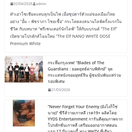
02/04/2026
admin
ทำเอาโซเชียลแทบลุกเป็นไฟ เมื่อซุปตาร์ตัวแม่ของเมืองไทย
อย่าง “อั้ม – พัชราภา ไชยเชื้อ” กระโดดลงสนามไลฟ์ครั้งแรกใน
ชีวิต กับบทบาท “พรีเซนเตอร์นักไลฟ์” ให้กับแบรนด์ “The Elf”
เปิดขายโปรดักส์โฉมใหม่ “The Elf NANO WHITE DOSE
Premium White
กระหึ่มกรุงเทพ! “Blades of The
Guardians : ยอดยุทธ์ดาบพิทักษ์” จุด
กระแสหนังจอมยุทธ์จีน ผู้ชมนับพันแห่ร่วม
รอบพิเศษ
21/03/2026
“Never Forget Your Enemy (ยังไงก็ใช่
นาย)” ซีรีส์วายเกาหลี เรต19+ ผลิตโดย
YYDS Entertainment การันตีคุณภาพจาก
โปรดักชั่นเกาหลี เตรียมออกอากาศตอน
แรก 17 มีนาคมนี้ ทาง WeTV ที่เดียว