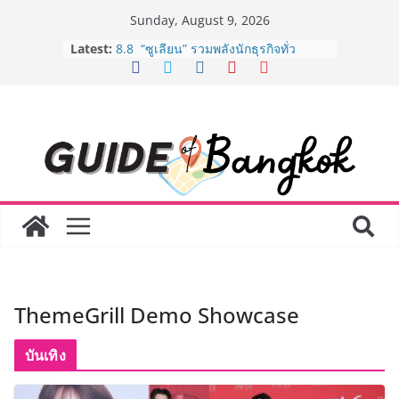
Skip
Sunday, August 9, 2026
to
Latest:
8.8 “ซูเลียน” รวมพลังนักธุรกิจทั่ว
content
ประเทศ จัดประชุมใหญ่แห่งปี พบ CEO
“ดร.ปิยะวัฒน์” ถ่ายทอดวิสัยทัศน์ธุรกิจ
พร้อมฟรีคอนเสิร์ต “โชค รถแห่” ยกวง
AirAsia X SEE FAH พันธมิตรทางธุรกิจ
ยาวนานกว่า 20 ปี ต่อยอดเสิร์ฟความ
อร่อย ยกเมนูระดับตำนาน “ข้าวหน้าไก่
ราชวงศ์” พุ่งทะยานสู่น่านฟ้า
BEDO เดินหน้าจัดกิจกรรมเจรจาธุรกิจ
“BIO TRADE CONNECT 2026” ยก
ระดับผลิตภัณฑ์ท้องถิ่นสู่ตลาดเชิง
พาณิชย์อย่างยั่งยืน
LORDNINE จัดศึกคนดังสายเกม ไทย
ปะทะ ฟิลิปปินส์ ใน “Rise of the Tenth
Lord” เปิดสงครามกิลด์ข้ามประเทศ
ThemeGrill Demo Showcase
ฉลองเซิร์ฟเวอร์ใหม่ เฮเลนา
Guangzhou Yinghao School เผยวิสัย
ทัศน์การศึกษาที่พร้อมรับอนาคต “เราไม่
บันเทิง
ได้เตรียมนักเรียนเพียงเพื่อก้าวเข้าสู่
มหาวิทยาลัยเท่านั้น แต่ยังเตรียมพวก