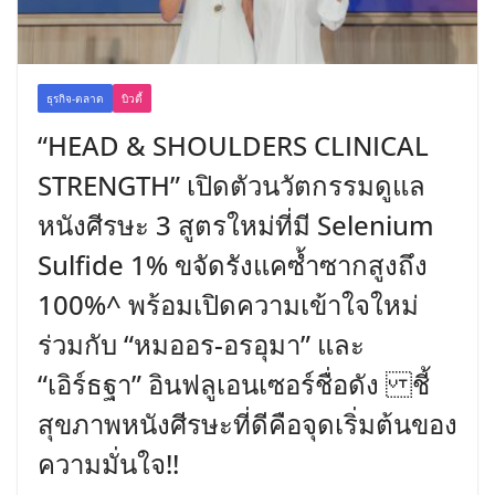
ธุรกิจ-ตลาด
บิวตี้
“HEAD & SHOULDERS CLINICAL
STRENGTH” เปิดตัวนวัตกรรมดูแล
หนังศีรษะ 3 สูตรใหม่ที่มี Selenium
Sulfide 1% ขจัดรังแคซ้ำซากสูงถึง
100%^ พร้อมเปิดความเข้าใจใหม่
ร่วมกับ “หมออร-อรอุมา” และ
“เอิร์ธฐา” อินฟลูเอนเซอร์ชื่อดัง ชี้
สุขภาพหนังศีรษะที่ดีคือจุดเริ่มต้นของ
ความมั่นใจ!!