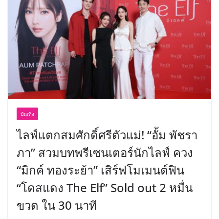
เขาให้พร้อมเป็นผู้กำหนดอนาคต”
บันเทิง
ไลฟ์แตกสมศักดิ์ศรีตัวแม่! “อั้ม พัชรา
ภา” สวมบทพรีเซนเตอร์นักไลฟ์ ควง
“มิกค์ ทองระย้า” เสิร์ฟโมเมนต์ฟิน
“โดสแดง The Elf” Sold out 2 หมื่น
ขวด ใน 30 นาที