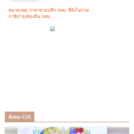
สังคม-CSR