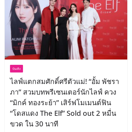
บันเทิง
ไลฟ์แตกสมศักดิ์ศรีตัวแม่! “อั้ม พัชรา
ภา” สวมบทพรีเซนเตอร์นักไลฟ์ ควง
“มิกค์ ทองระย้า” เสิร์ฟโมเมนต์ฟิน
“โดสแดง The Elf” Sold out 2 หมื่น
ขวด ใน 30 นาที