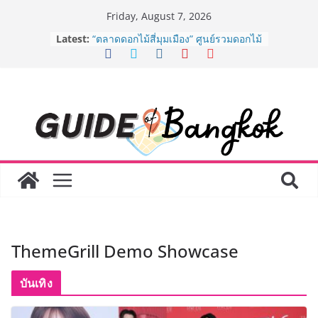
Skip
Friday, August 7, 2026
to
Latest:
“ตลาดดอกไม้สี่มุมเมือง” ศูนย์รวมดอกไม้
content
สด ดอกไม้ประดิษฐ์ พวงมาลัย และสังฆ
ภัณฑ์ครบวงจร ขอเชิญเลือกซื้อมาลัย
และของขวัญต้อนรับวันแม่ เปิดให้
บริการทุกวันตลอด 24 ชั่วโมง
ครั้งแรกของไทย ส่งอุปกรณ์วิทยาศาสตร์
“CE-7 MATCH” ฝีมือคนไทย ร่วมภารกิจ
สำรวจดวงจันทร์ 24 สิงหาคมนี้
8.8 “ซูเลียน” รวมพลังนักธุรกิจทั่ว
ประเทศ จัดประชุมใหญ่แห่งปี พบ CEO
“ดร.ปิยะวัฒน์” ถ่ายทอดวิสัยทัศน์ธุรกิจ
พร้อมฟรีคอนเสิร์ต “โชค รถแห่” ยกวง
AirAsia X SEE FAH พันธมิตรทางธุรกิจ
ยาวนานกว่า 20 ปี ต่อยอดเสิร์ฟความ
อร่อย ยกเมนูระดับตำนาน “ข้าวหน้าไก่
ThemeGrill Demo Showcase
ราชวงศ์” พุ่งทะยานสู่น่านฟ้า
BEDO เดินหน้าจัดกิจกรรมเจรจาธุรกิจ
“BIO TRADE CONNECT 2026” ยก
บันเทิง
ระดับผลิตภัณฑ์ท้องถิ่นสู่ตลาดเชิง
พาณิชย์อย่างยั่งยืน