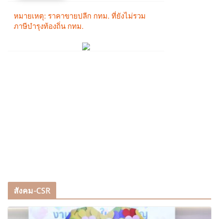
สังคม-CSR