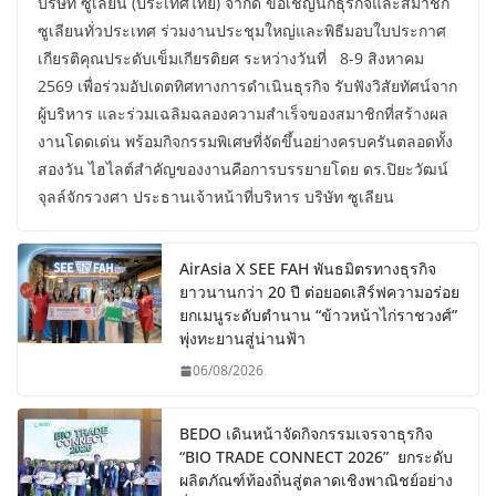
บริษัท ซูเลียน (ประเทศไทย) จำกัด ขอเชิญนักธุรกิจและสมาชิก
ซูเลียนทั่วประเทศ ร่วมงานประชุมใหญ่และพิธีมอบใบประกาศ
เกียรติคุณประดับเข็มเกียรติยศ ระหว่างวันที่ 8-9 สิงหาคม
2569 เพื่อร่วมอัปเดตทิศทางการดำเนินธุรกิจ รับฟังวิสัยทัศน์จาก
ผู้บริหาร และร่วมเฉลิมฉลองความสำเร็จของสมาชิกที่สร้างผล
งานโดดเด่น พร้อมกิจกรรมพิเศษที่จัดขึ้นอย่างครบครันตลอดทั้ง
สองวัน ไฮไลต์สำคัญของงานคือการบรรยายโดย ดร.ปิยะวัฒน์
จุลล์จักรวงศา ประธานเจ้าหน้าที่บริหาร บริษัท ซูเลียน
AirAsia X SEE FAH พันธมิตรทางธุรกิจ
ยาวนานกว่า 20 ปี ต่อยอดเสิร์ฟความอร่อย
ยกเมนูระดับตำนาน “ข้าวหน้าไก่ราชวงศ์”
พุ่งทะยานสู่น่านฟ้า
06/08/2026
BEDO เดินหน้าจัดกิจกรรมเจรจาธุรกิจ
“BIO TRADE CONNECT 2026” ยกระดับ
ผลิตภัณฑ์ท้องถิ่นสู่ตลาดเชิงพาณิชย์อย่าง