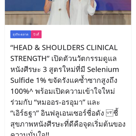
ธุรกิจ-ตลาด
บิวตี้
“HEAD & SHOULDERS CLINICAL
STRENGTH” เปิดตัวนวัตกรรมดูแล
หนังศีรษะ 3 สูตรใหม่ที่มี Selenium
Sulfide 1% ขจัดรังแคซ้ำซากสูงถึง
100%^ พร้อมเปิดความเข้าใจใหม่
ร่วมกับ “หมออร-อรอุมา” และ
“เอิร์ธฐา” อินฟลูเอนเซอร์ชื่อดัง ชี้
สุขภาพหนังศีรษะที่ดีคือจุดเริ่มต้นของ
ความมั่นใจ!!