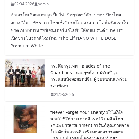
02/04/2026
admin
ทำเอาโซเชียลแทบลุกเป็นไฟ เมื่อซุปตาร์ตัวแม่ของเมืองไทย
อย่าง “อั้ม – พัชราภา ไชยเชื้อ” กระโดดลงสนามไลฟ์ครั้งแรกใน
ชีวิต กับบทบาท “พรีเซนเตอร์นักไลฟ์” ให้กับแบรนด์ “The Elf”
เปิดขายโปรดักส์โฉมใหม่ “The Elf NANO WHITE DOSE
Premium White
กระหึ่มกรุงเทพ! “Blades of The
Guardians : ยอดยุทธ์ดาบพิทักษ์” จุด
กระแสหนังจอมยุทธ์จีน ผู้ชมนับพันแห่ร่วม
รอบพิเศษ
21/03/2026
“Never Forget Your Enemy (ยังไงก็ใช่
นาย)” ซีรีส์วายเกาหลี เรต19+ ผลิตโดย
YYDS Entertainment การันตีคุณภาพจาก
โปรดักชั่นเกาหลี เตรียมออกอากาศตอน
แรก 17 มีนาคมนี้ ทาง WeTV ที่เดียว