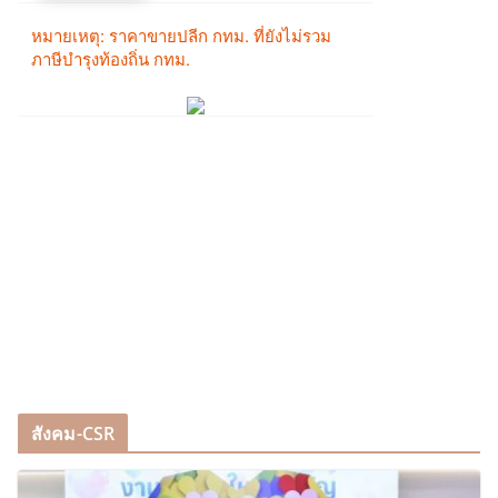
สังคม-CSR