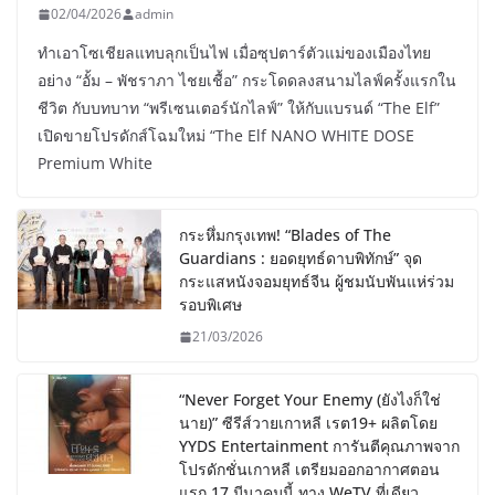
02/04/2026
admin
ทำเอาโซเชียลแทบลุกเป็นไฟ เมื่อซุปตาร์ตัวแม่ของเมืองไทย
อย่าง “อั้ม – พัชราภา ไชยเชื้อ” กระโดดลงสนามไลฟ์ครั้งแรกใน
ชีวิต กับบทบาท “พรีเซนเตอร์นักไลฟ์” ให้กับแบรนด์ “The Elf”
เปิดขายโปรดักส์โฉมใหม่ “The Elf NANO WHITE DOSE
Premium White
กระหึ่มกรุงเทพ! “Blades of The
Guardians : ยอดยุทธ์ดาบพิทักษ์” จุด
กระแสหนังจอมยุทธ์จีน ผู้ชมนับพันแห่ร่วม
รอบพิเศษ
21/03/2026
“Never Forget Your Enemy (ยังไงก็ใช่
นาย)” ซีรีส์วายเกาหลี เรต19+ ผลิตโดย
YYDS Entertainment การันตีคุณภาพจาก
โปรดักชั่นเกาหลี เตรียมออกอากาศตอน
แรก 17 มีนาคมนี้ ทาง WeTV ที่เดียว