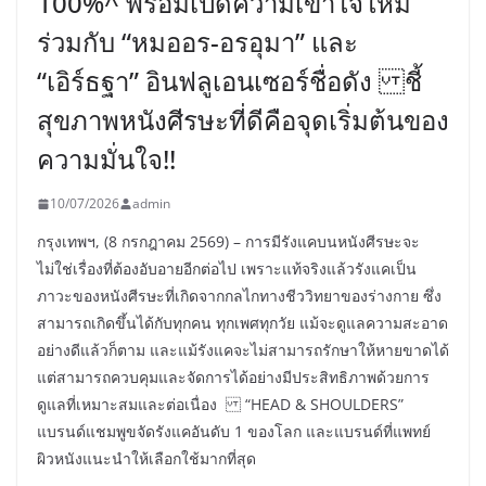
100%^ พร้อมเปิดความเข้าใจใหม่
ร่วมกับ “หมออร-อรอุมา” และ
“เอิร์ธฐา” อินฟลูเอนเซอร์ชื่อดัง ชี้
สุขภาพหนังศีรษะที่ดีคือจุดเริ่มต้นของ
ความมั่นใจ!!
10/07/2026
admin
กรุงเทพฯ, (8 กรกฎาคม 2569) – การมีรังแคบนหนังศีรษะจะ
ไม่ใช่เรื่องที่ต้องอับอายอีกต่อไป เพราะแท้จริงแล้วรังแคเป็น
ภาวะของหนังศีรษะที่เกิดจากกลไกทางชีววิทยาของร่างกาย ซึ่ง
สามารถเกิดขึ้นได้กับทุกคน ทุกเพศทุกวัย แม้จะดูแลความสะอาด
อย่างดีแล้วก็ตาม และแม้รังแคจะไม่สามารถรักษาให้หายขาดได้
แต่สามารถควบคุมและจัดการได้อย่างมีประสิทธิภาพด้วยการ
ดูแลที่เหมาะสมและต่อเนื่อง “HEAD & SHOULDERS”
แบรนด์แชมพูขจัดรังแคอันดับ 1 ของโลก และแบรนด์ที่แพทย์
ผิวหนังแนะนำให้เลือกใช้มากที่สุด