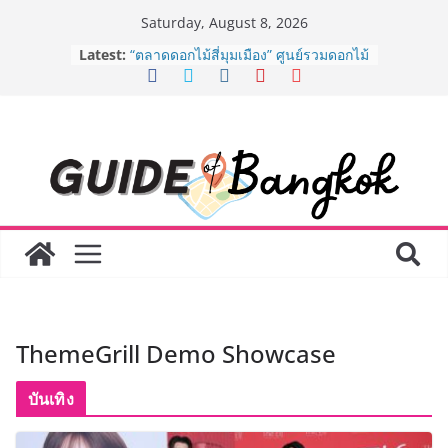
Skip
Saturday, August 8, 2026
to
BEDO เดินหน้าจัดกิจกรรมเจรจาธุรกิจ
Latest:
content
“BIO TRADE CONNECT 2026” ยก
ระดับผลิตภัณฑ์ท้องถิ่นสู่ตลาดเชิง
พาณิชย์อย่างยั่งยืน
“ตลาดดอกไม้สี่มุมเมือง” ศูนย์รวมดอกไม้
สด ดอกไม้ประดิษฐ์ พวงมาลัย และสังฆ
ภัณฑ์ครบวงจร ขอเชิญเลือกซื้อมาลัย
และของขวัญต้อนรับวันแม่ เปิดให้
บริการทุกวันตลอด 24 ชั่วโมง
Guangzhou Yinghao School เผยวิสัย
ทัศน์การศึกษาที่พร้อมรับอนาคต “เราไม่
ได้เตรียมนักเรียนเพียงเพื่อก้าวเข้าสู่
มหาวิทยาลัยเท่านั้น แต่ยังเตรียมพวก
เขาให้พร้อมเป็นผู้กำหนดอนาคต”
8.8 “ซูเลียน” รวมพลังนักธุรกิจทั่ว
ThemeGrill Demo Showcase
ประเทศ จัดประชุมใหญ่แห่งปี พบ CEO
“ดร.ปิยะวัฒน์” ถ่ายทอดวิสัยทัศน์ธุรกิจ
พร้อมฟรีคอนเสิร์ต “โชค รถแห่” ยกวง
บันเทิง
AirAsia X SEE FAH พันธมิตรทางธุรกิจ
ยาวนานกว่า 20 ปี ต่อยอดเสิร์ฟความ