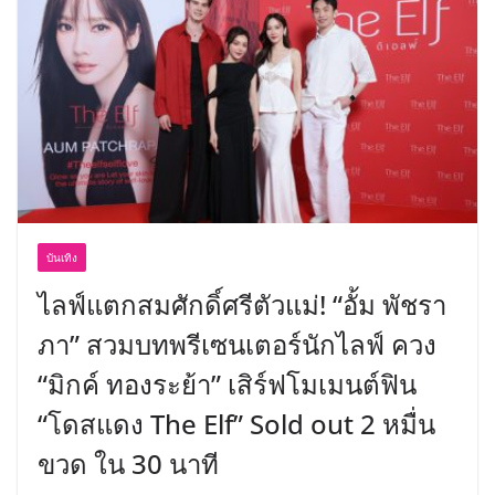
อร่อย ยกเมนูระดับตำนาน “ข้าวหน้าไก่
ราชวงศ์” พุ่งทะยานสู่น่านฟ้า
บันเทิง
ไลฟ์แตกสมศักดิ์ศรีตัวแม่! “อั้ม พัชรา
ภา” สวมบทพรีเซนเตอร์นักไลฟ์ ควง
“มิกค์ ทองระย้า” เสิร์ฟโมเมนต์ฟิน
“โดสแดง The Elf” Sold out 2 หมื่น
ขวด ใน 30 นาที