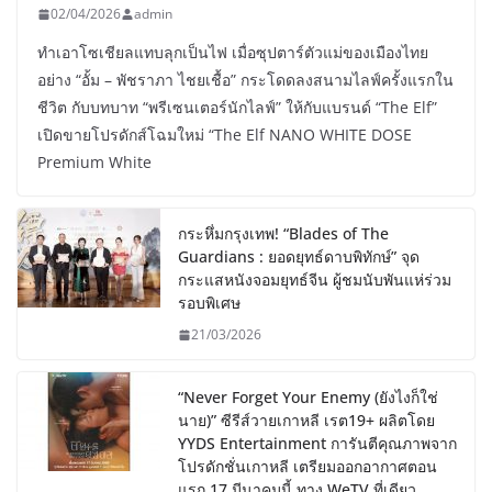
02/04/2026
admin
ทำเอาโซเชียลแทบลุกเป็นไฟ เมื่อซุปตาร์ตัวแม่ของเมืองไทย
อย่าง “อั้ม – พัชราภา ไชยเชื้อ” กระโดดลงสนามไลฟ์ครั้งแรกใน
ชีวิต กับบทบาท “พรีเซนเตอร์นักไลฟ์” ให้กับแบรนด์ “The Elf”
เปิดขายโปรดักส์โฉมใหม่ “The Elf NANO WHITE DOSE
Premium White
กระหึ่มกรุงเทพ! “Blades of The
Guardians : ยอดยุทธ์ดาบพิทักษ์” จุด
กระแสหนังจอมยุทธ์จีน ผู้ชมนับพันแห่ร่วม
รอบพิเศษ
21/03/2026
“Never Forget Your Enemy (ยังไงก็ใช่
นาย)” ซีรีส์วายเกาหลี เรต19+ ผลิตโดย
YYDS Entertainment การันตีคุณภาพจาก
โปรดักชั่นเกาหลี เตรียมออกอากาศตอน
แรก 17 มีนาคมนี้ ทาง WeTV ที่เดียว