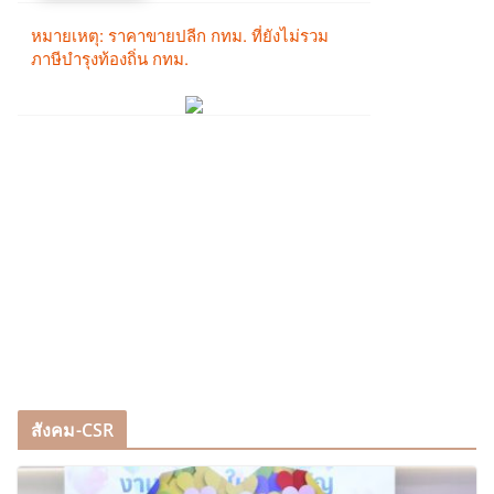
สังคม-CSR