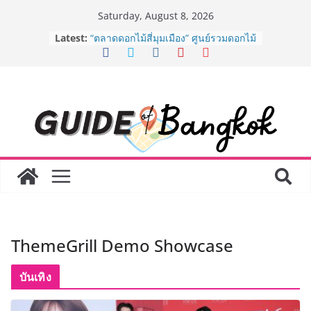
Skip
Saturday, August 8, 2026
to
BEDO เดินหน้าจัดกิจกรรมเจรจาธุรกิจ
Latest:
content
“BIO TRADE CONNECT 2026” ยก
ระดับผลิตภัณฑ์ท้องถิ่นสู่ตลาดเชิง
พาณิชย์อย่างยั่งยืน
“ตลาดดอกไม้สี่มุมเมือง” ศูนย์รวมดอกไม้
สด ดอกไม้ประดิษฐ์ พวงมาลัย และสังฆ
ภัณฑ์ครบวงจร ขอเชิญเลือกซื้อมาลัย
และของขวัญต้อนรับวันแม่ เปิดให้
บริการทุกวันตลอด 24 ชั่วโมง
Guangzhou Yinghao School เผยวิสัย
ทัศน์การศึกษาที่พร้อมรับอนาคต “เราไม่
ได้เตรียมนักเรียนเพียงเพื่อก้าวเข้าสู่
มหาวิทยาลัยเท่านั้น แต่ยังเตรียมพวก
เขาให้พร้อมเป็นผู้กำหนดอนาคต”
8.8 “ซูเลียน” รวมพลังนักธุรกิจทั่ว
ThemeGrill Demo Showcase
ประเทศ จัดประชุมใหญ่แห่งปี พบ CEO
“ดร.ปิยะวัฒน์” ถ่ายทอดวิสัยทัศน์ธุรกิจ
พร้อมฟรีคอนเสิร์ต “โชค รถแห่” ยกวง
บันเทิง
AirAsia X SEE FAH พันธมิตรทางธุรกิจ
ยาวนานกว่า 20 ปี ต่อยอดเสิร์ฟความ