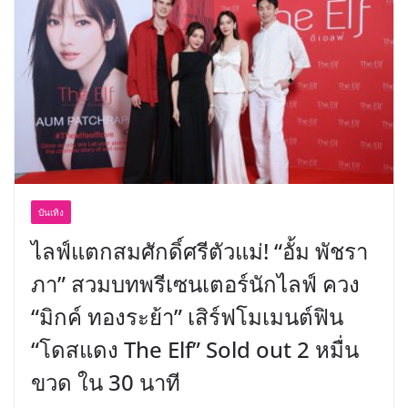
อร่อย ยกเมนูระดับตำนาน “ข้าวหน้าไก่
ราชวงศ์” พุ่งทะยานสู่น่านฟ้า
บันเทิง
ไลฟ์แตกสมศักดิ์ศรีตัวแม่! “อั้ม พัชรา
ภา” สวมบทพรีเซนเตอร์นักไลฟ์ ควง
“มิกค์ ทองระย้า” เสิร์ฟโมเมนต์ฟิน
“โดสแดง The Elf” Sold out 2 หมื่น
ขวด ใน 30 นาที