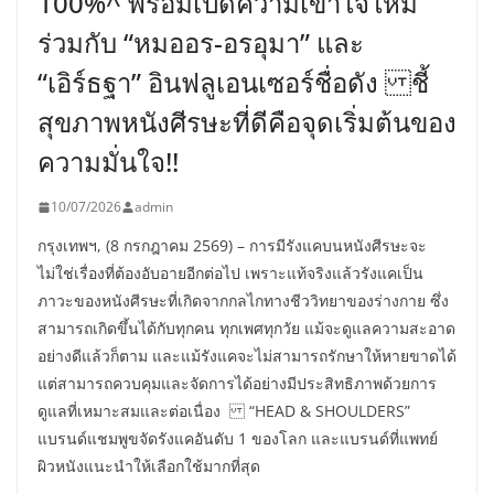
100%^ พร้อมเปิดความเข้าใจใหม่
ร่วมกับ “หมออร-อรอุมา” และ
“เอิร์ธฐา” อินฟลูเอนเซอร์ชื่อดัง ชี้
สุขภาพหนังศีรษะที่ดีคือจุดเริ่มต้นของ
ความมั่นใจ!!
10/07/2026
admin
กรุงเทพฯ, (8 กรกฎาคม 2569) – การมีรังแคบนหนังศีรษะจะ
ไม่ใช่เรื่องที่ต้องอับอายอีกต่อไป เพราะแท้จริงแล้วรังแคเป็น
ภาวะของหนังศีรษะที่เกิดจากกลไกทางชีววิทยาของร่างกาย ซึ่ง
สามารถเกิดขึ้นได้กับทุกคน ทุกเพศทุกวัย แม้จะดูแลความสะอาด
อย่างดีแล้วก็ตาม และแม้รังแคจะไม่สามารถรักษาให้หายขาดได้
แต่สามารถควบคุมและจัดการได้อย่างมีประสิทธิภาพด้วยการ
ดูแลที่เหมาะสมและต่อเนื่อง “HEAD & SHOULDERS”
แบรนด์แชมพูขจัดรังแคอันดับ 1 ของโลก และแบรนด์ที่แพทย์
ผิวหนังแนะนำให้เลือกใช้มากที่สุด