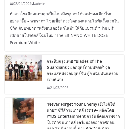
02/04/2026
admin
ทำเอาโซเชียลแทบลุกเป็นไฟ เมื่อซุปตาร์ตัวแม่ของเมืองไทย
อย่าง “อั้ม – พัชราภา ไชยเชื้อ” กระโดดลงสนามไลฟ์ครั้งแรกใน
ชีวิต กับบทบาท “พรีเซนเตอร์นักไลฟ์” ให้กับแบรนด์ “The Elf”
เปิดขายโปรดักส์โฉมใหม่ “The Elf NANO WHITE DOSE
Premium White
กระหึ่มกรุงเทพ! “Blades of The
Guardians : ยอดยุทธ์ดาบพิทักษ์” จุด
กระแสหนังจอมยุทธ์จีน ผู้ชมนับพันแห่ร่วม
รอบพิเศษ
21/03/2026
“Never Forget Your Enemy (ยังไงก็ใช่
นาย)” ซีรีส์วายเกาหลี เรต19+ ผลิตโดย
YYDS Entertainment การันตีคุณภาพจาก
โปรดักชั่นเกาหลี เตรียมออกอากาศตอน
แรก 17 มีนาคมนี้ ทาง WeTV ที่เดียว