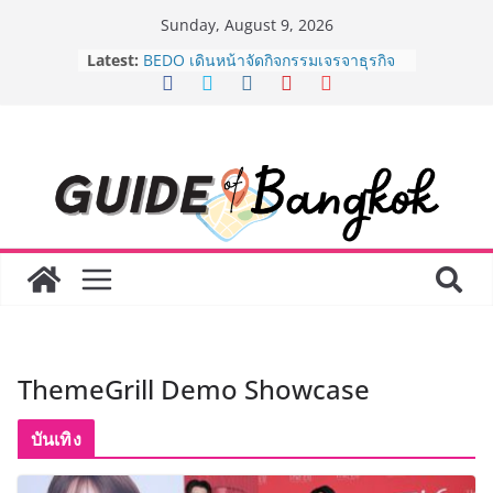
Skip
Sunday, August 9, 2026
to
AirAsia X SEE FAH พันธมิตรทางธุรกิจ
Latest:
content
ยาวนานกว่า 20 ปี ต่อยอดเสิร์ฟความ
อร่อย ยกเมนูระดับตำนาน “ข้าวหน้าไก่
ราชวงศ์” พุ่งทะยานสู่น่านฟ้า
BEDO เดินหน้าจัดกิจกรรมเจรจาธุรกิจ
“BIO TRADE CONNECT 2026” ยก
ระดับผลิตภัณฑ์ท้องถิ่นสู่ตลาดเชิง
พาณิชย์อย่างยั่งยืน
LORDNINE จัดศึกคนดังสายเกม ไทย
ปะทะ ฟิลิปปินส์ ใน “Rise of the Tenth
Lord” เปิดสงครามกิลด์ข้ามประเทศ
ฉลองเซิร์ฟเวอร์ใหม่ เฮเลนา
Guangzhou Yinghao School เผยวิสัย
ทัศน์การศึกษาที่พร้อมรับอนาคต “เราไม่
ได้เตรียมนักเรียนเพียงเพื่อก้าวเข้าสู่
ThemeGrill Demo Showcase
มหาวิทยาลัยเท่านั้น แต่ยังเตรียมพวก
เขาให้พร้อมเป็นผู้กำหนดอนาคต”
8.8 “ซูเลียน” รวมพลังนักธุรกิจทั่ว
บันเทิง
ประเทศ จัดประชุมใหญ่แห่งปี พบ CEO
“ดร.ปิยะวัฒน์” ถ่ายทอดวิสัยทัศน์ธุรกิจ