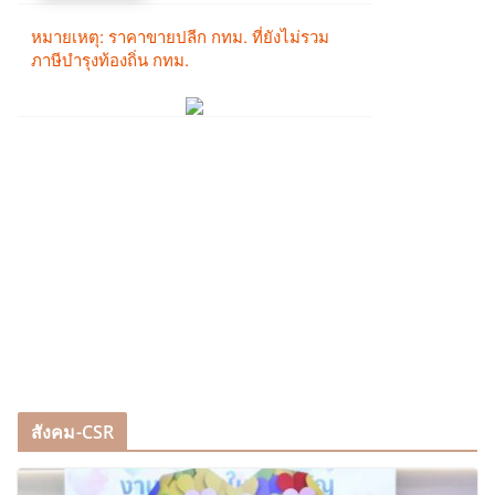
สังคม-CSR