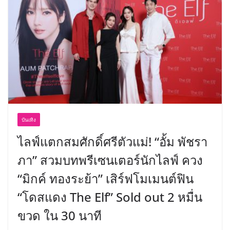
พร้อมฟรีคอนเสิร์ต “โชค รถแห่” ยกวง
บันเทิง
ไลฟ์แตกสมศักดิ์ศรีตัวแม่! “อั้ม พัชรา
ภา” สวมบทพรีเซนเตอร์นักไลฟ์ ควง
“มิกค์ ทองระย้า” เสิร์ฟโมเมนต์ฟิน
“โดสแดง The Elf” Sold out 2 หมื่น
ขวด ใน 30 นาที