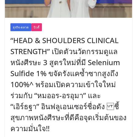
ธุรกิจ-ตลาด
บิวตี้
“HEAD & SHOULDERS CLINICAL
STRENGTH” เปิดตัวนวัตกรรมดูแล
หนังศีรษะ 3 สูตรใหม่ที่มี Selenium
Sulfide 1% ขจัดรังแคซ้ำซากสูงถึง
100%^ พร้อมเปิดความเข้าใจใหม่
ร่วมกับ “หมออร-อรอุมา” และ
“เอิร์ธฐา” อินฟลูเอนเซอร์ชื่อดัง ชี้
สุขภาพหนังศีรษะที่ดีคือจุดเริ่มต้นของ
ความมั่นใจ!!