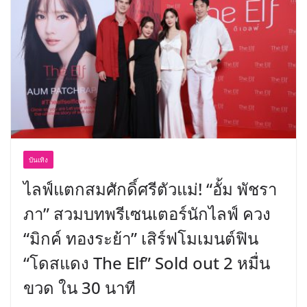
พร้อมฟรีคอนเสิร์ต “โชค รถแห่” ยกวง
บันเทิง
ไลฟ์แตกสมศักดิ์ศรีตัวแม่! “อั้ม พัชรา
ภา” สวมบทพรีเซนเตอร์นักไลฟ์ ควง
“มิกค์ ทองระย้า” เสิร์ฟโมเมนต์ฟิน
“โดสแดง The Elf” Sold out 2 หมื่น
ขวด ใน 30 นาที