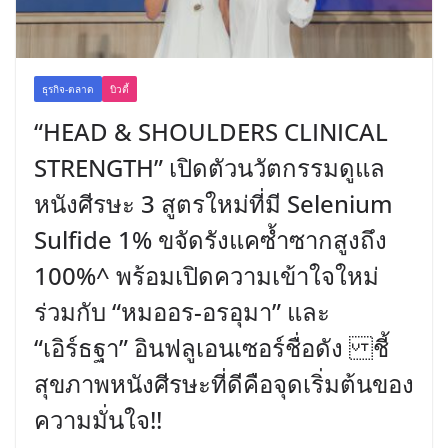
ธุรกิจ-ตลาด
บิวตี้
“HEAD & SHOULDERS CLINICAL
STRENGTH” เปิดตัวนวัตกรรมดูแล
หนังศีรษะ 3 สูตรใหม่ที่มี Selenium
Sulfide 1% ขจัดรังแคซ้ำซากสูงถึง
100%^ พร้อมเปิดความเข้าใจใหม่
ร่วมกับ “หมออร-อรอุมา” และ
“เอิร์ธฐา” อินฟลูเอนเซอร์ชื่อดัง ชี้
สุขภาพหนังศีรษะที่ดีคือจุดเริ่มต้นของ
ความมั่นใจ!!