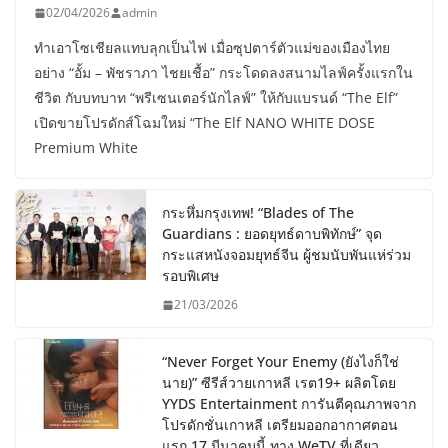
02/04/2026
admin
ทำเอาโซเชียลแทบลุกเป็นไฟ เมื่อซุปตาร์ตัวแม่ของเมืองไทย
อย่าง “อั้ม – พัชราภา ไชยเชื้อ” กระโดดลงสนามไลฟ์ครั้งแรกใน
ชีวิต กับบทบาท “พรีเซนเตอร์นักไลฟ์” ให้กับแบรนด์ “The Elf”
เปิดขายโปรดักส์โฉมใหม่ “The Elf NANO WHITE DOSE
Premium White
กระหึ่มกรุงเทพ! “Blades of The
Guardians : ยอดยุทธ์ดาบพิทักษ์” จุด
กระแสหนังจอมยุทธ์จีน ผู้ชมนับพันแห่ร่วม
รอบพิเศษ
21/03/2026
“Never Forget Your Enemy (ยังไงก็ใช่
นาย)” ซีรีส์วายเกาหลี เรต19+ ผลิตโดย
YYDS Entertainment การันตีคุณภาพจาก
โปรดักชั่นเกาหลี เตรียมออกอากาศตอน
แรก 17 มีนาคมนี้ ทาง WeTV ที่เดียว