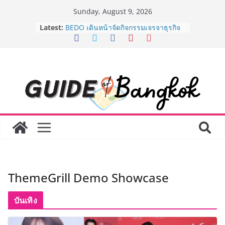
Skip
Sunday, August 9, 2026
to
AirAsia X SEE FAH พันธมิตรทางธุรกิจ
Latest:
content
ยาวนานกว่า 20 ปี ต่อยอดเสิร์ฟความ
อร่อย ยกเมนูระดับตำนาน “ข้าวหน้าไก่
ราชวงศ์” พุ่งทะยานสู่น่านฟ้า
BEDO เดินหน้าจัดกิจกรรมเจรจาธุรกิจ
“BIO TRADE CONNECT 2026” ยก
ระดับผลิตภัณฑ์ท้องถิ่นสู่ตลาดเชิง
พาณิชย์อย่างยั่งยืน
LORDNINE จัดศึกคนดังสายเกม ไทย
ปะทะ ฟิลิปปินส์ ใน “Rise of the Tenth
Lord” เปิดสงครามกิลด์ข้ามประเทศ
ฉลองเซิร์ฟเวอร์ใหม่ เฮเลนา
Guangzhou Yinghao School เผยวิสัย
ทัศน์การศึกษาที่พร้อมรับอนาคต “เราไม่
ได้เตรียมนักเรียนเพียงเพื่อก้าวเข้าสู่
ThemeGrill Demo Showcase
มหาวิทยาลัยเท่านั้น แต่ยังเตรียมพวก
เขาให้พร้อมเป็นผู้กำหนดอนาคต”
8.8 “ซูเลียน” รวมพลังนักธุรกิจทั่ว
บันเทิง
ประเทศ จัดประชุมใหญ่แห่งปี พบ CEO
“ดร.ปิยะวัฒน์” ถ่ายทอดวิสัยทัศน์ธุรกิจ