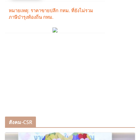
สังคม-CSR