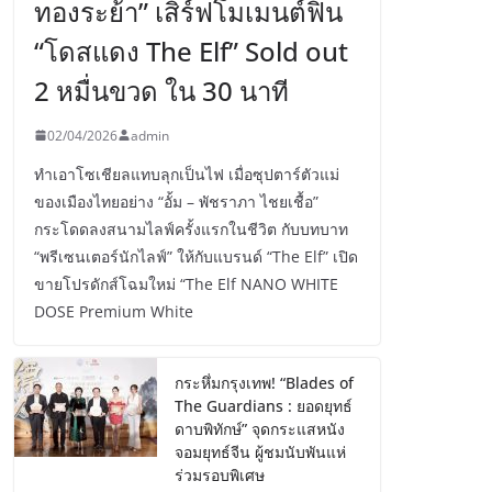
ทองระย้า” เสิร์ฟโมเมนต์ฟิน
“โดสแดง The Elf” Sold out
2 หมื่นขวด ใน 30 นาที
02/04/2026
admin
ทำเอาโซเชียลแทบลุกเป็นไฟ เมื่อซุปตาร์ตัวแม่
ของเมืองไทยอย่าง “อั้ม – พัชราภา ไชยเชื้อ”
กระโดดลงสนามไลฟ์ครั้งแรกในชีวิต กับบทบาท
“พรีเซนเตอร์นักไลฟ์” ให้กับแบรนด์ “The Elf” เปิด
ขายโปรดักส์โฉมใหม่ “The Elf NANO WHITE
DOSE Premium White
กระหึ่มกรุงเทพ! “Blades of
The Guardians : ยอดยุทธ์
ดาบพิทักษ์” จุดกระแสหนัง
จอมยุทธ์จีน ผู้ชมนับพันแห่
ร่วมรอบพิเศษ