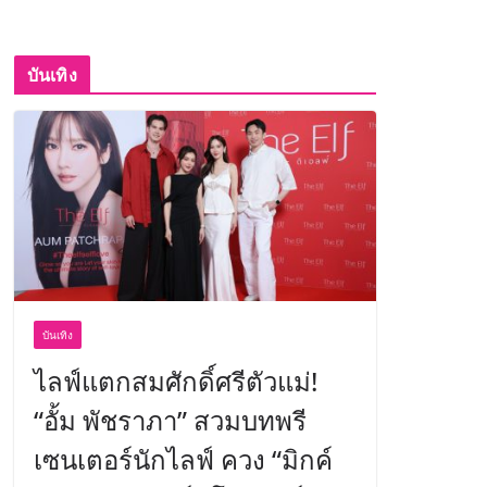
บันเทิง
บันเทิง
ไลฟ์แตกสมศักดิ์ศรีตัวแม่!
“อั้ม พัชราภา” สวมบทพรี
เซนเตอร์นักไลฟ์ ควง “มิกค์