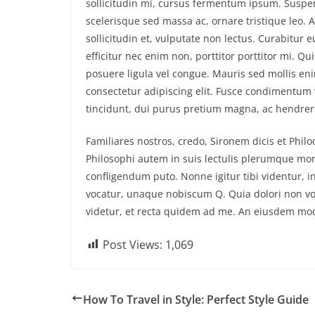
sollicitudin mi, cursus fermentum ipsum. Suspend
scelerisque sed massa ac, ornare tristique leo. 
sollicitudin et, vulputate non lectus. Curabitur 
efficitur nec enim non, porttitor porttitor mi. Q
posuere ligula vel congue. Mauris sed mollis en
consectetur adipiscing elit. Fusce condimentum v
tincidunt, dui purus pretium magna, ac hendrer
Familiares nostros, credo, Sironem dicis et Ph
Philosophi autem in suis lectulis plerumque mor
confligendum puto. Nonne igitur tibi videntur, 
vocatur, unaque nobiscum Q. Quia dolori non volu
videtur, et recta quidem ad me. An eiusdem mo
Post Views:
1,069
How To Travel in Style: Perfect Style Guide