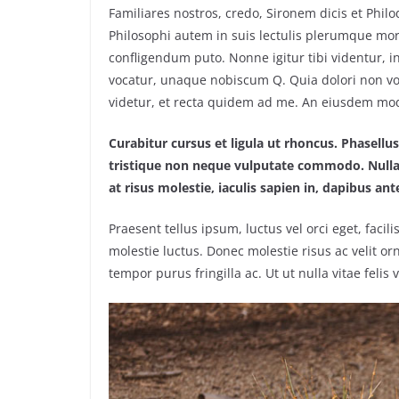
Familiares nostros, credo, Sironem dicis et Ph
Philosophi autem in suis lectulis plerumque mor
confligendum puto. Nonne igitur tibi videntur, 
vocatur, unaque nobiscum Q. Quia dolori non volu
videtur, et recta quidem ad me. An eiusdem mo
Curabitur cursus et ligula ut rhoncus. Phasel
tristique non neque vulputate commodo. Nulla 
at risus molestie, iaculis sapien in, dapibus ant
Praesent tellus ipsum, luctus vel orci eget, faci
molestie luctus. Donec molestie risus ac velit
tempor purus fringilla ac. Ut ut nulla vitae felis v