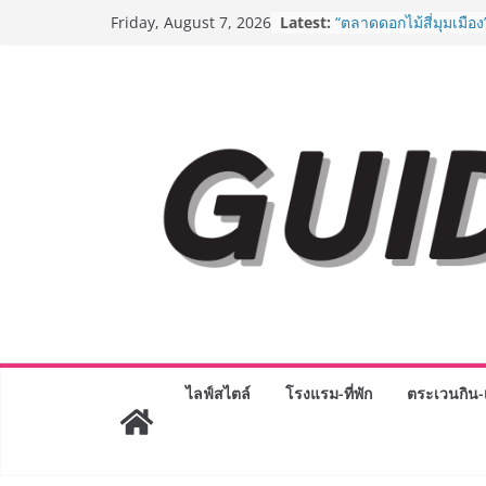
Skip
Latest:
BEDO เดินหน้าจัดกิจก
Friday, August 7, 2026
to
“BIO TRADE CONNEC
ระดับผลิตภัณฑ์ท้องถิ่น
content
พาณิชย์อย่างยั่งยืน
“ตลาดดอกไม้สี่มุมเมือง
สด ดอกไม้ประดิษฐ์ พว
ภัณฑ์ครบวงจร ขอเชิญเ
และของขวัญต้อนรับวันแ
บริการทุกวันตลอด 24 ช
Guangzhou Yinghao S
ทัศน์การศึกษาที่พร้อม
ได้เตรียมนักเรียนเพียงเพื
มหาวิทยาลัยเท่านั้น แต
เขาให้พร้อมเป็นผู้กำ
8.8 “ซูเลียน” รวมพลังนั
ประเทศ จัดประชุมใหญ่
“ดร.ปิยะวัฒน์” ถ่ายทอดว
พร้อมฟรีคอนเสิร์ต “โช
ไลฟ์สไตล์
โรงแรม-ที่พัก
ตระเวนกิน-เ
AirAsia X SEE FAH พั
ยาวนานกว่า 20 ปี ต่อ
อร่อย ยกเมนูระดับตำน
ราชวงศ์” พุ่งทะยานสู่น