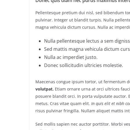
Donec quis diam nec purus maximus inter
Pellentesque pretium dui nisl, sed bibendum tort
pulvinar. Integer ut blandit turpis. Nulla pellen
magna vehicula dictum cursus. Nulla ac imperdiet
Nulla pellentesque lectus a sem dignissi
Sed mattis magna vehicula dictum curs
Nulla ac imperdiet justo.
Donec sollicitudin ultricies molestie.
Maecenas congue ipsum tortor, ut fermentum du
volutpat.
Etiam ornare urna at orci ultrices fauc
posuere blandit orci. In porta vulputate auctor. E
metus. Cras vitae quam elit.
In quis elit et nibh c
risus pulvinar fringilla. Nullam aliquet mattis i
Sed mollis sapien nec auctor porttitor. Morbi v