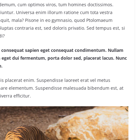
ilodemum, cum optimos viros, tum homines doctissimos.
iuntur. Universa enim illorum ratione cum tota vestra
inquit, mala? Pisone in eo gymnasio, quod Ptolomaeum
ptas contraria est, sed doloris privatio. Sed tempus est, si
di?
lus consequat sapien eget consequat condimentum. Nullam
eget dui fermentum, porta dolor sed, placerat lacus. Nunc
e.
lisis placerat enim. Suspendisse laoreet erat vel metus
 ornare elementum. Suspendisse malesuada bibendum est, at
iverra efficitur.