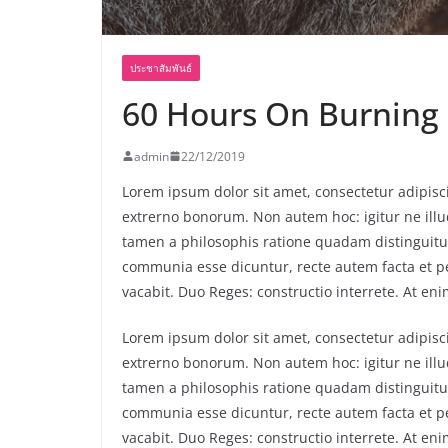
ประชาสัมพันธ์
60 Hours On Burning 
admin
22/12/2019
Lorem ipsum dolor sit amet, consectetur adipiscin
extrerno bonorum. Non autem hoc: igitur ne ill
tamen a philosophis ratione quadam distinguitur
communia esse dicuntur, recte autem facta et 
vacabit. Duo Reges: constructio interrete. At eni
Lorem ipsum dolor sit amet, consectetur adipiscin
extrerno bonorum. Non autem hoc: igitur ne ill
tamen a philosophis ratione quadam distinguitur
communia esse dicuntur, recte autem facta et 
vacabit. Duo Reges: constructio interrete. At eni