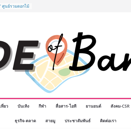
รรมเจรจาธุรกิจ
T 2026” ยก
สู่ตลาดเชิง
” ศูนย์รวมดอกไม้
งมาลัย และสังฆ
ลือกซื้อมาลัย
ม่ เปิดให้
ั่วโมง
chool เผยวิสัย
รับอนาคต “เราไม่
่อก้าวเข้าสู่
่ยังเตรียมพวก
หนดอนาคต”
กธุรกิจทั่ว
แห่งปี พบ CEO
ิสัยทัศน์ธุรกิจ
ค รถแห่” ยกวง
ที่ยว
บันเทิง
กีฬา
สื่อสาร-ไอที
ยานยนต์
สังคม-CSR
นธมิตรทางธุรกิจ
ยอดเสิร์ฟความ
ธุรกิจ-ตลาด
สายมู
ประชาสัมพันธ์
ติดต่อเรา
าน “ข้าวหน้าไก่
่านฟ้า