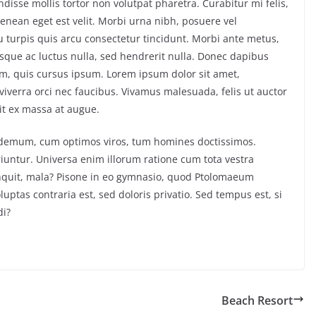
isse mollis tortor non volutpat pharetra. Curabitur mi felis,
Aenean eget est velit. Morbi urna nibh, posuere vel
eu turpis quis arcu consectetur tincidunt. Morbi ante metus,
uisque ac luctus nulla, sed hendrerit nulla. Donec dapibus
im, quis cursus ipsum. Lorem ipsum dolor sit amet,
iverra orci nec faucibus. Vivamus malesuada, felis ut auctor
it ex massa at augue.
ilodemum, cum optimos viros, tum homines doctissimos.
iuntur. Universa enim illorum ratione cum tota vestra
inquit, mala? Pisone in eo gymnasio, quod Ptolomaeum
ptas contraria est, sed doloris privatio. Sed tempus est, si
di?
Beach Resort