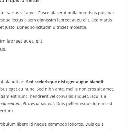
dum quis id metus.
or varius sit amet. Fusce placerat nulla non risus pulvinar
tesque lectus a sem dignissim laoreet at eu elit. Sed mattis
 justo. Donec sollicitudin ultricies molestie.
m laoreet at eu elit.
us.
i blandit ac.
Sed scelerisque nisi eget augue blandit
ibus eget eu nunc. Sed nibh ante, mollis non eros sit amet,
tiam elit nunc, hendrerit vel convallis aliquet, iaculis a
ondimentum ultrices at nec elit
. Duis pellentesque lorem sed
nterdum.
estibulum libero id neque commodo lobortis. Duis quis