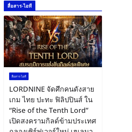
สื่อสาร-ไอที
สื่อสาร-ไอที
LORDNINE จัดศึกคนดังสาย
เกม ไทย ปะทะ ฟิลิปปินส์ ใน
“Rise of the Tenth Lord”
เปิดสงครามกิลด์ข้ามประเทศ
ฉลองเซิร์ฟเวอร์ใหม่ เฮเลนา