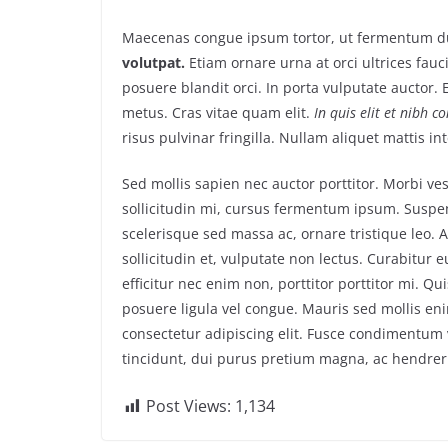
Maecenas congue ipsum tortor, ut fermentum du
volutpat.
Etiam ornare urna at orci ultrices fauc
posuere blandit orci. In porta vulputate auctor. E
metus. Cras vitae quam elit.
In quis elit et nibh c
risus pulvinar fringilla. Nullam aliquet mattis i
Sed mollis sapien nec auctor porttitor. Morbi v
sollicitudin mi, cursus fermentum ipsum. Suspend
scelerisque sed massa ac, ornare tristique leo. 
sollicitudin et, vulputate non lectus. Curabitur 
efficitur nec enim non, porttitor porttitor mi. Q
posuere ligula vel congue. Mauris sed mollis en
consectetur adipiscing elit. Fusce condimentum v
tincidunt, dui purus pretium magna, ac hendrer
Post Views:
1,134