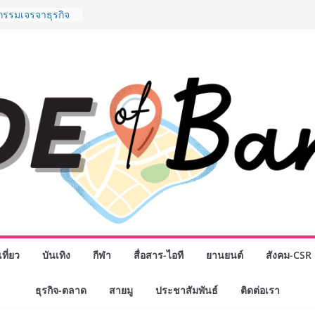
ันธมิตรทางธุรกิจ
อยอดเสิร์ฟความ
นาน “ข้าวหน้าไก่
น่านฟ้า
กรรมเจรจาธุรกิจ
CT 2026” ยก
นสู่ตลาดเชิง
ดังสายเกม ไทย
Rise of the Tenth
ลด์ข้ามประเทศ
 เฮเลนา
School เผยวิสัย
มรับอนาคต “เราไม่
พื่อก้าวเข้าสู่
แต่ยังเตรียมพวก
ำหนดอนาคต”
นักธุรกิจทั่ว
ที่ยว
บันเทิง
กีฬา
สื่อสาร-ไอที
ยานยนต์
สังคม-CSR
ญ่แห่งปี พบ CEO
ดวิสัยทัศน์ธุรกิจ
โชค รถแห่” ยกวง
ธุรกิจ-ตลาด
สายมู
ประชาสัมพันธ์
ติดต่อเรา