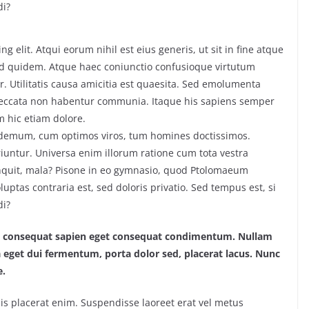
di?
g elit. Atqui eorum nihil est eius generis, ut sit in fine atque
ud quidem. Atque haec coniunctio confusioque virtutum
. Utilitatis causa amicitia est quaesita. Sed emolumenta
peccata non habentur communia. Itaque his sapiens semper
m hic etiam dolore.
ilodemum, cum optimos viros, tum homines doctissimos.
iuntur. Universa enim illorum ratione cum tota vestra
inquit, mala? Pisone in eo gymnasio, quod Ptolomaeum
ptas contraria est, sed doloris privatio. Sed tempus est, si
di?
lus consequat sapien eget consequat condimentum. Nullam
eget dui fermentum, porta dolor sed, placerat lacus. Nunc
e.
lisis placerat enim. Suspendisse laoreet erat vel metus