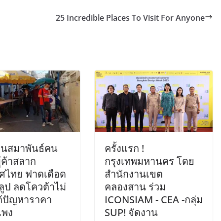
25 Incredible Places To Visit For Anyone
นสมาพันธ์คน
ครั้งแรก !
ู้ค้าสลาก
กรุงเทพมหานคร โดย
ศไทย ฟาดเดือด
สำนักงานเขต
ลูป ลดโควต้าไม่
คลองสาน ร่วม
ก้ปัญหาราคา
ICONSIAM -​ CEA -​กลุ่ม
แพง
SUP! จัดงาน