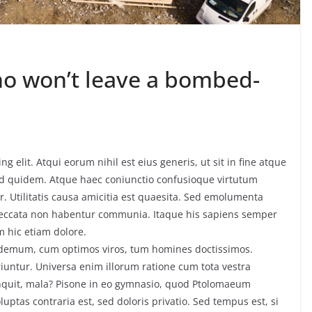
o won’t leave a bombed-
g elit. Atqui eorum nihil est eius generis, ut sit in fine atque
ud quidem. Atque haec coniunctio confusioque virtutum
. Utilitatis causa amicitia est quaesita. Sed emolumenta
peccata non habentur communia. Itaque his sapiens semper
m hic etiam dolore.
ilodemum, cum optimos viros, tum homines doctissimos.
iuntur. Universa enim illorum ratione cum tota vestra
inquit, mala? Pisone in eo gymnasio, quod Ptolomaeum
ptas contraria est, sed doloris privatio. Sed tempus est, si