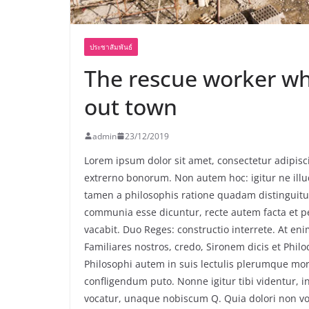
ประชาสัมพันธ์
The rescue worker wh
out town
admin
23/12/2019
Lorem ipsum dolor sit amet, consectetur adipiscin
extrerno bonorum. Non autem hoc: igitur ne ill
tamen a philosophis ratione quadam distinguitur
communia esse dicuntur, recte autem facta et 
vacabit. Duo Reges: constructio interrete. At eni
Familiares nostros, credo, Sironem dicis et Ph
Philosophi autem in suis lectulis plerumque mor
confligendum puto. Nonne igitur tibi videntur, 
vocatur, unaque nobiscum Q. Quia dolori non volu