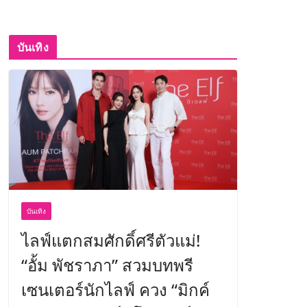
บันเทิง
บันเทิง
ไลฟ์แตกสมศักดิ์ศรีตัวแม่!
“อั้ม พัชราภา” สวมบทพรี
เซนเตอร์นักไลฟ์ ควง “มิกค์