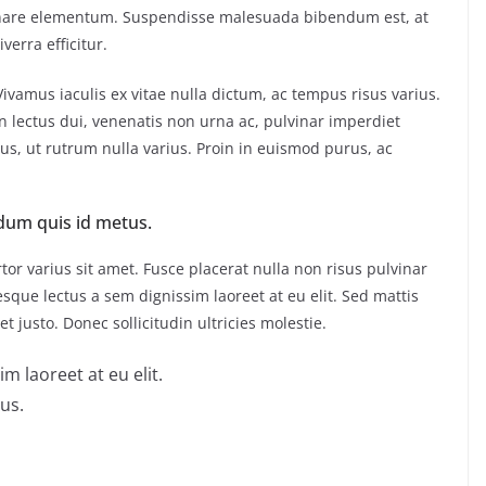
 ornare elementum. Suspendisse malesuada bibendum est, at
iverra efficitur.
amus iaculis ex vitae nulla dictum, ac tempus risus varius.
n lectus dui, venenatis non urna ac, pulvinar imperdiet
, ut rutrum nulla varius. Proin in euismod purus, ac
dum quis id metus.
or varius sit amet. Fusce placerat nulla non risus pulvinar
tesque lectus a sem dignissim laoreet at eu elit. Sed mattis
 justo. Donec sollicitudin ultricies molestie.
m laoreet at eu elit.
us.