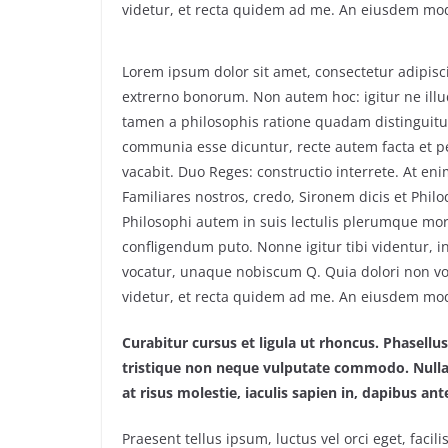
videtur, et recta quidem ad me. An eiusdem mo
Lorem ipsum dolor sit amet, consectetur adipiscin
extrerno bonorum. Non autem hoc: igitur ne ill
tamen a philosophis ratione quadam distinguitur
communia esse dicuntur, recte autem facta et 
vacabit. Duo Reges: constructio interrete. At eni
Familiares nostros, credo, Sironem dicis et Ph
Philosophi autem in suis lectulis plerumque mor
confligendum puto. Nonne igitur tibi videntur, 
vocatur, unaque nobiscum Q. Quia dolori non volu
videtur, et recta quidem ad me. An eiusdem mo
Curabitur cursus et ligula ut rhoncus. Phasel
tristique non neque vulputate commodo. Nulla 
at risus molestie, iaculis sapien in, dapibus ant
Praesent tellus ipsum, luctus vel orci eget, faci