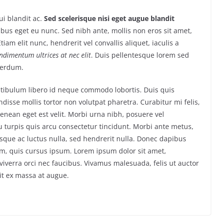
i blandit ac.
Sed scelerisque nisi eget augue blandit
ibus eget eu nunc. Sed nibh ante, mollis non eros sit amet,
tiam elit nunc, hendrerit vel convallis aliquet, iaculis a
ondimentum ultrices at nec elit
. Duis pellentesque lorem sed
nterdum.
estibulum libero id neque commodo lobortis. Duis quis
isse mollis tortor non volutpat pharetra. Curabitur mi felis,
Aenean eget est velit. Morbi urna nibh, posuere vel
eu turpis quis arcu consectetur tincidunt. Morbi ante metus,
uisque ac luctus nulla, sed hendrerit nulla. Donec dapibus
im, quis cursus ipsum. Lorem ipsum dolor sit amet,
iverra orci nec faucibus. Vivamus malesuada, felis ut auctor
it ex massa at augue.