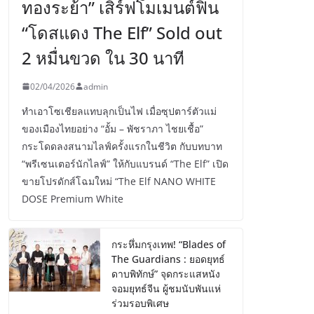
ทองระย้า” เสิร์ฟโมเมนต์ฟิน
“โดสแดง The Elf” Sold out
2 หมื่นขวด ใน 30 นาที
02/04/2026
admin
ทำเอาโซเชียลแทบลุกเป็นไฟ เมื่อซุปตาร์ตัวแม่
ของเมืองไทยอย่าง “อั้ม – พัชราภา ไชยเชื้อ”
กระโดดลงสนามไลฟ์ครั้งแรกในชีวิต กับบทบาท
“พรีเซนเตอร์นักไลฟ์” ให้กับแบรนด์ “The Elf” เปิด
ขายโปรดักส์โฉมใหม่ “The Elf NANO WHITE
DOSE Premium White
กระหึ่มกรุงเทพ! “Blades of
The Guardians : ยอดยุทธ์
ดาบพิทักษ์” จุดกระแสหนัง
จอมยุทธ์จีน ผู้ชมนับพันแห่
ร่วมรอบพิเศษ