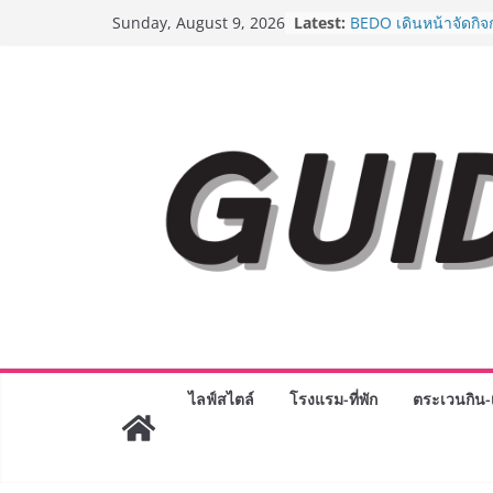
AirAsia X SEE FAH พ
Skip
Latest:
Sunday, August 9, 2026
ยาวนานกว่า 20 ปี ต่
to
อร่อย ยกเมนูระดับตำ
ราชวงศ์” พุ่งทะยานสู่
content
BEDO เดินหน้าจัดกิจ
“BIO TRADE CONNE
ระดับผลิตภัณฑ์ท้องถิ่
พาณิชย์อย่างยั่งยืน
LORDNINE จัดศึกคน
ปะทะ ฟิลิปปินส์ ใน “
Lord” เปิดสงครามกิ
ฉลองเซิร์ฟเวอร์ใหม่
Guangzhou Yinghao 
ทัศน์การศึกษาที่พร้อ
ได้เตรียมนักเรียนเพียงเ
มหาวิทยาลัยเท่านั้น 
เขาให้พร้อมเป็นผู้ก
8.8 “ซูเลียน” รวมพลัง
ไลฟ์สไตล์
โรงแรม-ที่พัก
ตระเวนกิน-เ
ประเทศ จัดประชุมให
“ดร.ปิยะวัฒน์” ถ่ายทอ
พร้อมฟรีคอนเสิร์ต “