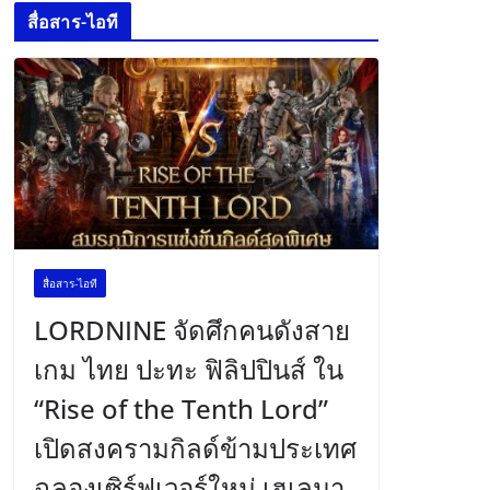
สื่อสาร-ไอที
สื่อสาร-ไอที
LORDNINE จัดศึกคนดังสาย
เกม ไทย ปะทะ ฟิลิปปินส์ ใน
“Rise of the Tenth Lord”
เปิดสงครามกิลด์ข้ามประเทศ
ฉลองเซิร์ฟเวอร์ใหม่ เฮเลนา