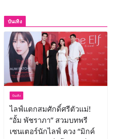
บันเทิง
บันเทิง
ไลฟ์แตกสมศักดิ์ศรีตัวแม่!
“อั้ม พัชราภา” สวมบทพรี
เซนเตอร์นักไลฟ์ ควง “มิกค์