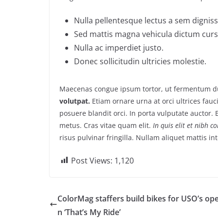
Nulla pellentesque lectus a sem dignissi
Sed mattis magna vehicula dictum curs
Nulla ac imperdiet justo.
Donec sollicitudin ultricies molestie.
Maecenas congue ipsum tortor, ut fermentum du
volutpat.
Etiam ornare urna at orci ultrices fauc
posuere blandit orci. In porta vulputate auctor. E
metus. Cras vitae quam elit.
In quis elit et nibh c
risus pulvinar fringilla. Nullam aliquet mattis i
Post Views:
1,120
ColorMag staffers build bikes for USO’s ope
n ‘That’s My Ride’