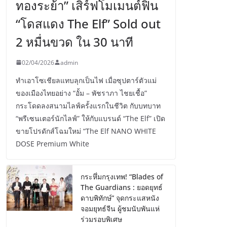
ทองระย้า” เสิร์ฟโมเมนต์ฟิน
“โดสแดง The Elf” Sold out
2 หมื่นขวด ใน 30 นาที
02/04/2026
admin
ทำเอาโซเชียลแทบลุกเป็นไฟ เมื่อซุปตาร์ตัวแม่
ของเมืองไทยอย่าง “อั้ม – พัชราภา ไชยเชื้อ”
กระโดดลงสนามไลฟ์ครั้งแรกในชีวิต กับบทบาท
“พรีเซนเตอร์นักไลฟ์” ให้กับแบรนด์ “The Elf” เปิด
ขายโปรดักส์โฉมใหม่ “The Elf NANO WHITE
DOSE Premium White
กระหึ่มกรุงเทพ! “Blades of
The Guardians : ยอดยุทธ์
ดาบพิทักษ์” จุดกระแสหนัง
จอมยุทธ์จีน ผู้ชมนับพันแห่
ร่วมรอบพิเศษ