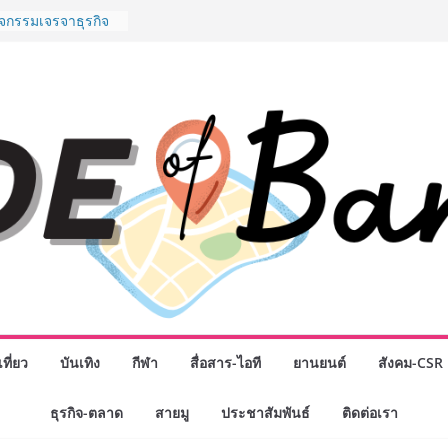
พันธมิตรทางธุรกิจ
ต่อยอดเสิร์ฟความ
ำนาน “ข้าวหน้าไก่
ู่น่านฟ้า
ิจกรรมเจรจาธุรกิจ
ECT 2026” ยก
ิ่นสู่ตลาดเชิง
นดังสายเกม ไทย
 “Rise of the Tenth
ิลด์ข้ามประเทศ
่ เฮเลนา
o School เผยวิสัย
้อมรับอนาคต “เราไม่
งเพื่อก้าวเข้าสู่
 แต่ยังเตรียมพวก
้กำหนดอนาคต”
งนักธุรกิจทั่ว
ที่ยว
บันเทิง
กีฬา
สื่อสาร-ไอที
ยานยนต์
สังคม-CSR
หญ่แห่งปี พบ CEO
อดวิสัยทัศน์ธุรกิจ
ธุรกิจ-ตลาด
สายมู
ประชาสัมพันธ์
ติดต่อเรา
“โชค รถแห่” ยกวง