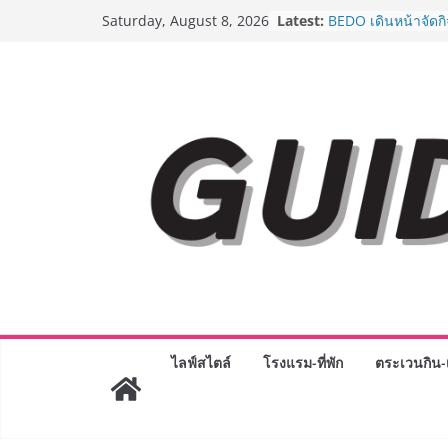
Skip
AirAsia X SEE FAH 
Latest:
Saturday, August 8, 2026
ยาวนานกว่า 20 ปี 
to
อร่อย ยกเมนูระดับต
content
ราชวงศ์” พุ่งทะยานส
BEDO เดินหน้าจัดก
“BIO TRADE CONN
ระดับผลิตภัณฑ์ท้องถ
พาณิชย์อย่างยั่งยืน
LORDNINE จัดศึกค
ปะทะ ฟิลิปปินส์ ใน
Lord” เปิดสงครามก
ฉลองเซิร์ฟเวอร์ใหม
Guangzhou Yingha
ทัศน์การศึกษาที่พร
ได้เตรียมนักเรียนเพีย
มหาวิทยาลัยเท่านั้น
เขาให้พร้อมเป็นผู
8.8 “ซูเลียน” รวมพลั
ไลฟ์สไตล์
โรงแรม-ที่พัก
ตระเวนกิน-เ
ประเทศ จัดประชุมใ
“ดร.ปิยะวัฒน์” ถ่ายท
พร้อมฟรีคอนเสิร์ต 