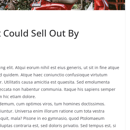
 Could Sell Out By
g elit. Atqui eorum nihil est eius generis, ut sit in fine atque
ud quidem. Atque haec coniunctio confusioque virtutum
. Utilitatis causa amicitia est quaesita. Sed emolumenta
peccata non habentur communia. Itaque his sapiens semper
m hic etiam dolore.
ilodemum, cum optimos viros, tum homines doctissimos.
iuntur. Universa enim illorum ratione cum tota vestra
inquit, mala? Pisone in eo gymnasio, quod Ptolomaeum
ptas contraria est, sed doloris privatio. Sed tempus est, si