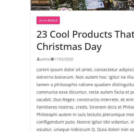
ประชาสัมพันธ์
23 Cool Products That
Christmas Day
admin
11/02/2020
Lorem ipsum dolor sit amet, consectetur adipiscin
extrerno bonorum. Non autem hoc: igitur ne ill
tamen a philosophis ratione quadam distinguitur
communia esse dicuntur, recte autem facta et 
vacabit. Duo Reges: constructio interrete. At eni
Familiares nostros, credo, Sironem dicis et Ph
Philosophi autem in suis lectulis plerumque mor
confligendum puto. Nonne igitur tibi videntur, 
vocatur, unaque nobiscum Q. Quia dolori non volu