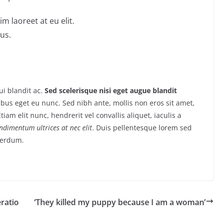
m laoreet at eu elit.
us.
i blandit ac.
Sed scelerisque nisi eget augue blandit
ibus eget eu nunc. Sed nibh ante, mollis non eros sit amet,
tiam elit nunc, hendrerit vel convallis aliquet, iaculis a
ondimentum ultrices at nec elit
. Duis pellentesque lorem sed
nterdum.
ratio
‘They killed my puppy because I am a woman’