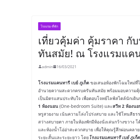
โรงแรม-ที่พัก
เที่ยวคุ้มค่า คุ้มราคา ก
ทันสมัย! ณ โรงแรมแคนทา
admin
16/03/2021
โรงแรมแคนทารี เบย์ ภูเก็ต
ขอเสนอห้องพักโฉมใหม่ที่ไ
อำนวยความสะดวกครบครันทันสมัย พร้อมมอบความคุ้มค
เป็นมิตรแสนประทับใจ เพื่อตอบโจทย์ไลฟ์สไตล์นักเดินท
1 ห้องนอน
(One-bedroom Suite) และ
สวีท
2 ห้องนอ
หรูสวยงาม เน้นความโล่งโปร่งสบาย และใช้โทนสีธรรม
สว่างสบายตา ภายในห้องพักมีห้องนั่งเล่นกว้างขวาง โ
และห้องน้ำโอ่อ่าสะดวกสบาย เพื่อให้คุณรู้สึกผ่อนคล
ระยะสั้นและระยะยาว โดย
โรงแรมแคนทารี เบย์ ภูเก็ต