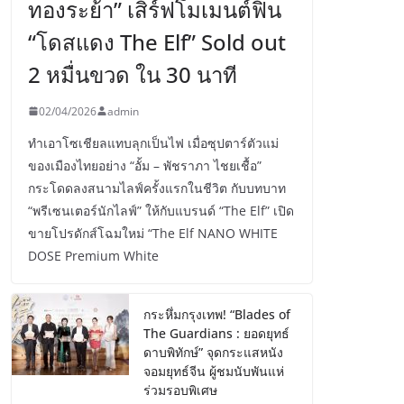
ทองระย้า” เสิร์ฟโมเมนต์ฟิน
“โดสแดง The Elf” Sold out
2 หมื่นขวด ใน 30 นาที
02/04/2026
admin
ทำเอาโซเชียลแทบลุกเป็นไฟ เมื่อซุปตาร์ตัวแม่
ของเมืองไทยอย่าง “อั้ม – พัชราภา ไชยเชื้อ”
กระโดดลงสนามไลฟ์ครั้งแรกในชีวิต กับบทบาท
“พรีเซนเตอร์นักไลฟ์” ให้กับแบรนด์ “The Elf” เปิด
ขายโปรดักส์โฉมใหม่ “The Elf NANO WHITE
DOSE Premium White
กระหึ่มกรุงเทพ! “Blades of
The Guardians : ยอดยุทธ์
ดาบพิทักษ์” จุดกระแสหนัง
จอมยุทธ์จีน ผู้ชมนับพันแห่
ร่วมรอบพิเศษ