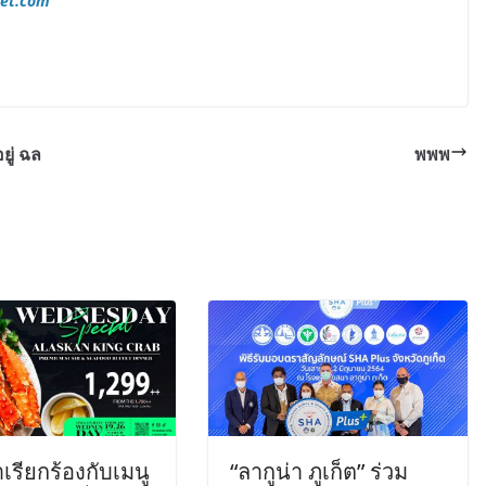
ket.com
ยู่ ฉล
พพพ
รียกร้องกับเมนู
“ลากูน่า ภูเก็ต” ร่วม