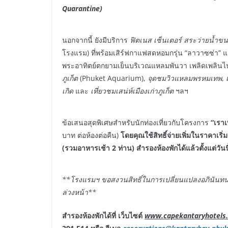
Quarantine)
นอกจากนี้ ยังมีบริการ
ฟิตเนส เซ็นเตอร์
สระว่ายน้ำข
โรงแรม) ที่พร้อมเสิร์ฟกาแฟสดหอมกรุ่น “ลาวาซซ่า
พระอาทิตย์ตกยามเย็นบริเวณแหลมพันวา เพลิดเพลินไป
ภูเก็ต
(Phuket Aquarium),
จุดชมวิวแหลมพรหมเทพ
,
เกิด
และ
เที่ยวชมเสน่ห์เมืองเก่าภูเก็ต
ฯลฯ
ข้อเสนอสุดพิเศษสำหรับนักท่องเที่ยวกับโครงการ
“เราเท
บาท ต่อห้องต่อคืน)
โดยคุณใช้สิทธิ์จ่ายเพิ่มในราคาเริ
(รวมอาหารเช้า 2 ท่าน) สำรองห้องพักได้แล้วตั้งแต่วัน
**โรงแรมฯ ขอสงวนสิทธิ์ในการเปลี่ยนแปลงอภินันท
ล่วงหน้า
**
สำรองห้องพักได้ที่ เว็บไซต์
www.capekantaryhotels.c