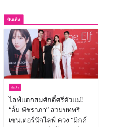
บันเทิง
บันเทิง
ไลฟ์แตกสมศักดิ์ศรีตัวแม่!
“อั้ม พัชราภา” สวมบทพรี
เซนเตอร์นักไลฟ์ ควง “มิกค์