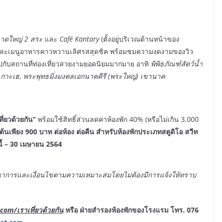
นาดใหญ่
2 สระ
และ
Café Kantary
(ตั้งอยู่บริเวณด้านหน้าของ
” และเมนูอาหารคาวหวานเลิศรสสุดชิค พร้อมชมความงดงามของวิว
กับสถานที่ท่องเที่ยวสวยงามยอดนิยมมากมาย อาทิ
พิพิธภัณฑ์สัตว์น้ำ
เกาะเฮ
,
พระพุทธมิ่งมงคลเอกนาคคีรี (พระใหญ่) เขานาค
ี่ยวด้วยกัน”
พร้อมใช้สิทธิ์ส่วนลดค่าห้องพัก 40% (หรือไม่เกิน 3,000
่มต้นเพียง 900 บาท ต่อห้อง ต่อคืน สำหรับห้องพักประเภทสตูดิโอ สวีท
นี้ – 30 เมษายน 2564
นาการและเงื่อนไขตามความเหมาะสมโดยไม่ต้องมีการแจ้งให้ทราบ
om/เราเที่ยวด้วยกัน
หรือ ฝ่ายสำรองห้องพักของโรงแรม โทร. 076