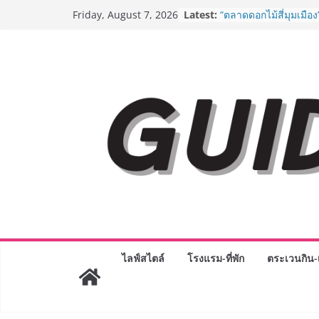
Skip
Latest:
“ตลาดดอกไม้สี่มุมเมือง
Friday, August 7, 2026
to
สด ดอกไม้ประดิษฐ์ พว
ภัณฑ์ครบวงจร ขอเชิญเ
content
และของขวัญต้อนรับวันแ
บริการทุกวันตลอด 24 ช
ครั้งแรกของไทย ส่งอุ
“CE-7 MATCH” ฝีมือคน
สำรวจดวงจันทร์ 24 สิง
8.8 “ซูเลียน” รวมพลังนั
ประเทศ จัดประชุมใหญ่
“ดร.ปิยะวัฒน์” ถ่ายทอดว
พร้อมฟรีคอนเสิร์ต “โช
AirAsia X SEE FAH พั
ยาวนานกว่า 20 ปี ต่อ
อร่อย ยกเมนูระดับตำน
ราชวงศ์” พุ่งทะยานสู่น
BEDO เดินหน้าจัดกิจก
“BIO TRADE CONNEC
ไลฟ์สไตล์
โรงแรม-ที่พัก
ตระเวนกิน-เ
ระดับผลิตภัณฑ์ท้องถิ่น
พาณิชย์อย่างยั่งยืน