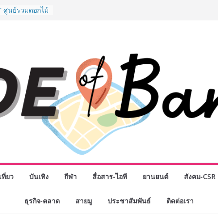
” ศูนย์รวมดอกไม้
งมาลัย และสังฆ
ลือกซื้อมาลัย
ม่ เปิดให้
ั่วโมง
ปกรณ์วิทยาศาสตร์
ไทย ร่วมภารกิจ
หาคมนี้
กธุรกิจทั่ว
แห่งปี พบ CEO
ิสัยทัศน์ธุรกิจ
ค รถแห่” ยกวง
นธมิตรทางธุรกิจ
ยอดเสิร์ฟความ
าน “ข้าวหน้าไก่
่านฟ้า
รรมเจรจาธุรกิจ
T 2026” ยก
ที่ยว
บันเทิง
กีฬา
สื่อสาร-ไอที
ยานยนต์
สังคม-CSR
สู่ตลาดเชิง
ธุรกิจ-ตลาด
สายมู
ประชาสัมพันธ์
ติดต่อเรา