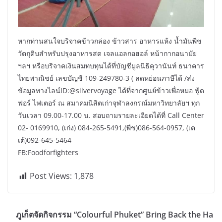
หากท่านสนใจบริจาคข้าวกล่อง ข้าวสาร อาหารแห้ง น้ำมันพืช
วัตถุดิบสำหรับปรุงอาหารสด เจลแอลกอฮอล์ หน้ากากอนามัย
ฯลฯ หรือบริจาคเงินสมทบทุนได้ที่บัญชีมูลนิธิคุวานันท์ ธนาคาร
ไทยพาณิชย์ เลขบัญชี 109-249780-3 ( ลดหย่อนภาษีได้ /ส่ง
ข้อมูลทางไลน์ID:@silvervoyage ได้ที่จากศูนย์ข้าวเพื่อหมอ ฟู้ด
ฟอร์ ไฟเตอร์ ณ สมาคมนิสิตเก่าจุฬาลงกรณ์มหาวิทยาลัยฯ ทุก
วันเวลา 09.00-17.00 น. สอบถามรายละเอียดได้ที่ Call Center
02- 0169910, (เก่ง) 084-265-5491,(พืช)086-564-0957, (เต
เต้)092-645-5464
FB:Foodforfighters
Post Views:
1,878
ภูเก็ตจัดกิจกรรม “Colourful Phuket” Bring Back the Ha