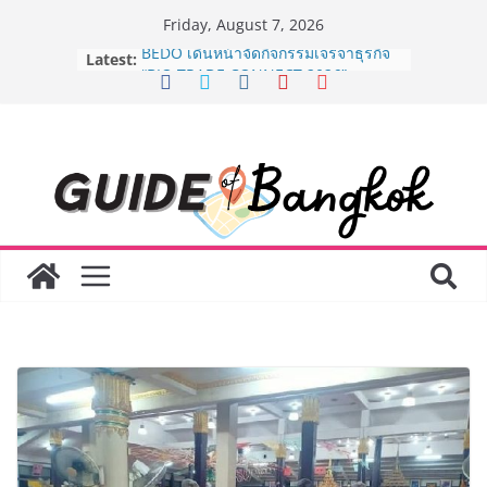
Skip
Friday, August 7, 2026
to
Latest:
BEDO เดินหน้าจัดกิจกรรมเจรจาธุรกิจ
content
“BIO TRADE CONNECT 2026” ยก
ระดับผลิตภัณฑ์ท้องถิ่นสู่ตลาดเชิง
พาณิชย์อย่างยั่งยืน
“ตลาดดอกไม้สี่มุมเมือง” ศูนย์รวมดอกไม้
สด ดอกไม้ประดิษฐ์ พวงมาลัย และสังฆ
ภัณฑ์ครบวงจร ขอเชิญเลือกซื้อมาลัย
และของขวัญต้อนรับวันแม่ เปิดให้
บริการทุกวันตลอด 24 ชั่วโมง
Guangzhou Yinghao School เผยวิสัย
ทัศน์การศึกษาที่พร้อมรับอนาคต “เราไม่
ได้เตรียมนักเรียนเพียงเพื่อก้าวเข้าสู่
มหาวิทยาลัยเท่านั้น แต่ยังเตรียมพวก
เขาให้พร้อมเป็นผู้กำหนดอนาคต”
8.8 “ซูเลียน” รวมพลังนักธุรกิจทั่ว
ประเทศ จัดประชุมใหญ่แห่งปี พบ CEO
“ดร.ปิยะวัฒน์” ถ่ายทอดวิสัยทัศน์ธุรกิจ
พร้อมฟรีคอนเสิร์ต “โชค รถแห่” ยกวง
AirAsia X SEE FAH พันธมิตรทางธุรกิจ
ยาวนานกว่า 20 ปี ต่อยอดเสิร์ฟความ