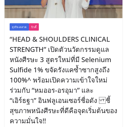
ธุรกิจ-ตลาด
บิวตี้
“HEAD & SHOULDERS CLINICAL
STRENGTH” เปิดตัวนวัตกรรมดูแล
หนังศีรษะ 3 สูตรใหม่ที่มี Selenium
Sulfide 1% ขจัดรังแคซ้ำซากสูงถึง
100%^ พร้อมเปิดความเข้าใจใหม่
ร่วมกับ “หมออร-อรอุมา” และ
“เอิร์ธฐา” อินฟลูเอนเซอร์ชื่อดัง ชี้
สุขภาพหนังศีรษะที่ดีคือจุดเริ่มต้นของ
ความมั่นใจ!!