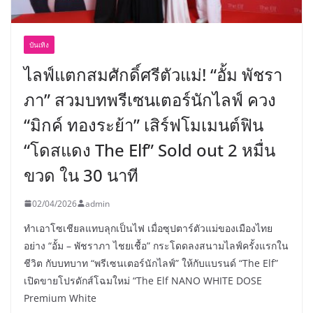
บันเทิง
ไลฟ์แตกสมศักดิ์ศรีตัวแม่! “อั้ม พัชรา
ภา” สวมบทพรีเซนเตอร์นักไลฟ์ ควง
“มิกค์ ทองระย้า” เสิร์ฟโมเมนต์ฟิน
“โดสแดง The Elf” Sold out 2 หมื่น
ขวด ใน 30 นาที
02/04/2026
admin
ทำเอาโซเชียลแทบลุกเป็นไฟ เมื่อซุปตาร์ตัวแม่ของเมืองไทย
อย่าง “อั้ม – พัชราภา ไชยเชื้อ” กระโดดลงสนามไลฟ์ครั้งแรกใน
ชีวิต กับบทบาท “พรีเซนเตอร์นักไลฟ์” ให้กับแบรนด์ “The Elf”
เปิดขายโปรดักส์โฉมใหม่ “The Elf NANO WHITE DOSE
Premium White