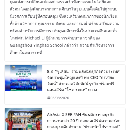
ยุคแห่งการเปลี่ยนแปลงอย่างรวดเร็วทั้งทางเทคโนโลยีและ
สังคม โดยมุ่งพัฒนาจากสถานศึกษาในรูปแบบดั้งเดิมไปสู่ระบบ
นิเวศการเรียนรู้ที่ครอบคลุม ซึ่งส่งเสริมพัฒนาการของนักเรียน
ทั้งด้านวิชาการ คุณธรรม สังคม และอารมณ์ พร้อมเตรียมความ
พร้อมสำหรับการศึกษาระดับอุดมศึกษาทั้งในประเทศจีนและทั่ว
โลกMr. Michael Li ผู้อำนวยการฝ่ายนานาชาติของ
Guangzhou Yinghao School กล่าวว่า ความสำเร็จทางการ
ศึกษาในศตวรรษที่
8.8 “ซูเลียน” รวมพลังนักธุรกิจทั่วประเทศ
จัดประชุมใหญ่แห่งปี พบ CEO “ดร.ปิยะ
วัฒน์” ถ่ายทอดวิสัยทัศน์ธุรกิจ พร้อมฟรี
คอนเสิร์ต “โชค รถแห่” ยกวง
06/08/2026
AirAsia X SEE FAH พันธมิตรทางธุรกิจ
ยาวนานกว่า 20 ปี ต่อยอดเสิร์ฟความอร่อย
ยกเมนูระดับตำนาน “ข้าวหน้าไก่ราชวงศ์”