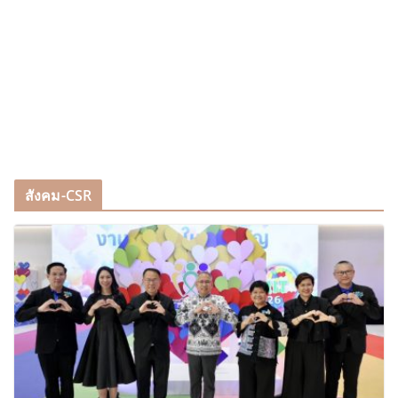
สังคม-CSR