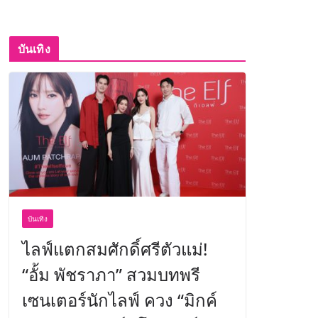
บันเทิง
บันเทิง
ไลฟ์แตกสมศักดิ์ศรีตัวแม่!
“อั้ม พัชราภา” สวมบทพรี
เซนเตอร์นักไลฟ์ ควง “มิกค์