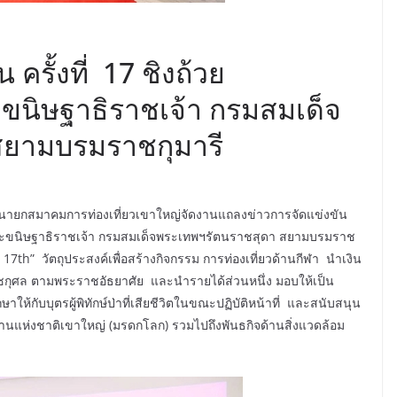
รั้งที่ 17 ชิงถ้วย
นิษฐาธิราชเจ้า กรมสมเด็จ
สยามบรมราชกุมารี
ร นายกสมาคมการท่องเที่ยวเขาใหญ่จัดงานแถลงข่าวการจัดแข่งขัน
พระขนิษฐาธิราชเจ้า กรมสมเด็จพระเทพฯรัตนราชสุดา สยามบรมราช
17th” วัตถุประสงค์เพื่อสร้างกิจกรรม การท่องเที่ยวด้านกีฬา นำเงิน
าชกุศล ตามพระราชอัธยาศัย และนำรายได้ส่วนหนึ่ง มอบให้เป็น
้กับบุตรผู้พิทักษ์ป่าที่เสียชีวิตในขณะปฏิบัติหน้าที่ และสนับสนุน
ุทยานแห่งชาติเขาใหญ่ (มรดกโลก) รวมไปถึงพันธกิจด้านสิ่งแวดล้อม
ฯ