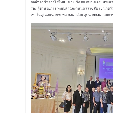
กอล์ฟอาชีพอาวุโสไทย , นายเชิดชัย กมลเนตร ประธานเ
รอง ผู้อำนวยการ ททท.สำนักงานนครราชสีมา , นายวีร
เขาใหญ่ และนายชยพล กลมกล่อม อุปนายกสมาคมการท่