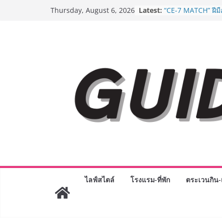
Skip
Latest:
ครั้งแรกของไทย ส่
Thursday, August 6, 2026
to
“CE-7 MATCH” ฝีม
สำรวจดวงจันทร์ 24
content
เจาะเบื้องหลังควา
Day 2026 จากแคมเ
Phenomenon ของไท
Experience-driven
“ประสบการณ์” สู่แ
จ่าย ผสาน Ecosyst
กลุ่มเซ็นทรัล สร้
3 ปี
กรมการท่องเที่ยวเ
Coach รุ่นใหม่ ขับเ
ไทยสู่มาตรฐานสาก
Green Tourism P
BEDO เดินหน้าจัดก
“BIO TRADE CON
ระดับผลิตภัณฑ์ท้องถ
ไลฟ์สไตล์
โรงแรม-ที่พัก
ตระเวนกิน-เ
พาณิชย์อย่างยั่งยืน
“ตลาดดอกไม้สี่มุมเ
สด ดอกไม้ประดิษฐ์
ภัณฑ์ครบวงจร ขอเช