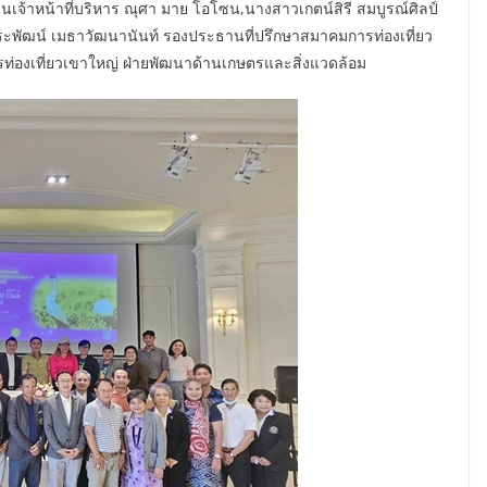
จ้าหน้าที่บริหาร ณุศา มาย โอโซน,นางสาวเกตน์สิรี สมบูรณ์ศิลป์
ะพัฒน์ เมธาวัฒนานันท์ รองประธานที่ปรึกษาสมาคมการท่องเที่ยว
องเที่ยวเขาใหญ่ ฝ่ายพัฒนาด้านเกษตรและสิ่งแวดล้อม