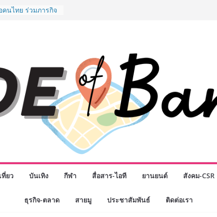
งอุปกรณ์วิทยาศาสตร์
ือคนไทย ร่วมภารกิจ
 สิงหาคมนี้
มสำเร็จของ The 1
ปญสู่ Shopping
ย เมื่อ
 Loyalty พลิก
รงขับเคลื่อนการใช้
em ที่แข็งแกร่งของ
างยอดขายสูงสุดในรอบ
ดินหน้าสร้าง Green
คลื่อนการท่องเที่ยว
ล ภายใต้ Thailand
lan 2030
ิจกรรมเจรจาธุรกิจ
NECT 2026” ยก
ิ่นสู่ตลาดเชิง
ที่ยว
บันเทิง
กีฬา
สื่อสาร-ไอที
ยานยนต์
สังคม-CSR
มือง” ศูนย์รวมดอกไม้
ธุรกิจ-ตลาด
สายมู
ประชาสัมพันธ์
ติดต่อเรา
 พวงมาลัย และสังฆ
ิญเลือกซื้อมาลัย