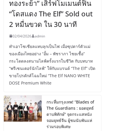
ทองระย้า” เสิร์ฟโมเมนต์ฟิน
“โดสแดง The Elf” Sold out
2 หมื่นขวด ใน 30 นาที
02/04/2026
admin
ทำเอาโซเชียลแทบลุกเป็นไฟ เมื่อซุปตาร์ตัวแม่
ของเมืองไทยอย่าง “อั้ม – พัชราภา ไชยเชื้อ”
กระโดดลงสนามไลฟ์ครั้งแรกในชีวิต กับบทบาท
“พรีเซนเตอร์นักไลฟ์” ให้กับแบรนด์ “The Elf” เปิด
ขายโปรดักส์โฉมใหม่ “The Elf NANO WHITE
DOSE Premium White
กระหึ่มกรุงเทพ! “Blades of
The Guardians : ยอดยุทธ์
ดาบพิทักษ์” จุดกระแสหนัง
จอมยุทธ์จีน ผู้ชมนับพันแห่
ร่วมรอบพิเศษ