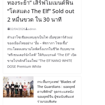
ทองระย้า” เสิร์ฟโมเมนต์ฟิน
“โดสแดง The Elf” Sold out
2 หมื่นขวด ใน 30 นาที
02/04/2026
admin
ทำเอาโซเชียลแทบลุกเป็นไฟ เมื่อซุปตาร์ตัวแม่
ของเมืองไทยอย่าง “อั้ม – พัชราภา ไชยเชื้อ”
กระโดดลงสนามไลฟ์ครั้งแรกในชีวิต กับบทบาท
“พรีเซนเตอร์นักไลฟ์” ให้กับแบรนด์ “The Elf” เปิด
ขายโปรดักส์โฉมใหม่ “The Elf NANO WHITE
DOSE Premium White
กระหึ่มกรุงเทพ! “Blades of
The Guardians : ยอดยุทธ์
ดาบพิทักษ์” จุดกระแสหนัง
จอมยุทธ์จีน ผู้ชมนับพันแห่
ร่วมรอบพิเศษ