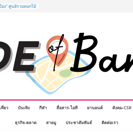
ิจกรรมเจรจาธุรกิจ
NECT 2026” ยก
ิ่นสู่ตลาดเชิง
มือง” ศูนย์รวมดอกไม้
 พวงมาลัย และสังฆ
ิญเลือกซื้อมาลัย
วันแม่ เปิดให้
24 ชั่วโมง
งอุปกรณ์วิทยาศาสตร์
ือคนไทย ร่วมภารกิจ
 สิงหาคมนี้
มสำเร็จของ The 1
ปญสู่ Shopping
ย เมื่อ
 Loyalty พลิก
รงขับเคลื่อนการใช้
em ที่แข็งแกร่งของ
ที่ยว
บันเทิง
กีฬา
สื่อสาร-ไอที
ยานยนต์
สังคม-CSR
างยอดขายสูงสุดในรอบ
ธุรกิจ-ตลาด
สายมู
ประชาสัมพันธ์
ติดต่อเรา
ดินหน้าสร้าง Green
คลื่อนการท่องเที่ยว