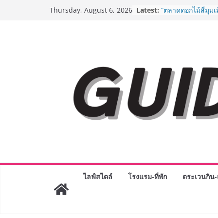
Skip
Latest:
BEDO เดินหน้าจัดก
Thursday, August 6, 2026
to
“BIO TRADE CON
ระดับผลิตภัณฑ์ท้องถ
content
พาณิชย์อย่างยั่งยืน
“ตลาดดอกไม้สี่มุมเ
สด ดอกไม้ประดิษฐ์
ภัณฑ์ครบวงจร ขอเช
และของขวัญต้อนรับ
บริการทุกวันตลอด 
ครั้งแรกของไทย ส่
“CE-7 MATCH” ฝีม
สำรวจดวงจันทร์ 24
เจาะเบื้องหลังควา
Day 2026 จากแคมเ
Phenomenon ของไท
Experience-driven
“ประสบการณ์” สู่แ
จ่าย ผสาน Ecosyst
ไลฟ์สไตล์
โรงแรม-ที่พัก
ตระเวนกิน-เ
กลุ่มเซ็นทรัล สร้
3 ปี
กรมการท่องเที่ยวเ
Coach รุ่นใหม่ ขับเ