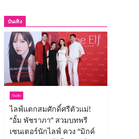
บันเทิง
บันเทิง
ไลฟ์แตกสมศักดิ์ศรีตัวแม่!
“อั้ม พัชราภา” สวมบทพรี
เซนเตอร์นักไลฟ์ ควง “มิกค์