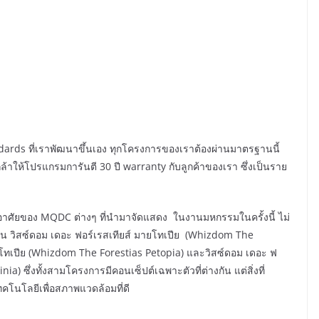
ds ที่เราพัฒนาขึ้นเอง ทุกโครงการของเราต้องผ่านมาตรฐานนี้
ล้าให้โปรแกรมการันตี 30 ปี warranty กับลูกค้าของเรา ซึ่งเป็นราย
่พักอาศัยของ MQDC ต่างๆ ที่นำมาจัดแสดง ในงานมหกรรมในครั้งนี้ ไม่
่น วิสซ์ดอม เดอะ ฟอร์เรสเทียส์ มายโทเปีย (Whizdom The
พทโทเปีย (Whizdom The Forestias Petopia) และวิสซ์ดอม เดอะ ฟ
a) ซึ่งทั้งสามโครงการมีคอนเซ็ปต์เฉพาะตัวที่ต่างกัน แต่สิ่งที่
เทคโนโลยีเพื่อสภาพแวดล้อมที่ดี