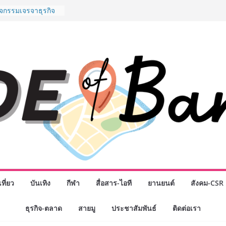
พันธมิตรทางธุรกิจ
ต่อยอดเสิร์ฟความ
ำนาน “ข้าวหน้าไก่
ู่น่านฟ้า
ิจกรรมเจรจาธุรกิจ
ECT 2026” ยก
ิ่นสู่ตลาดเชิง
นดังสายเกม ไทย
 “Rise of the Tenth
ิลด์ข้ามประเทศ
่ เฮเลนา
o School เผยวิสัย
้อมรับอนาคต “เราไม่
งเพื่อก้าวเข้าสู่
 แต่ยังเตรียมพวก
้กำหนดอนาคต”
งนักธุรกิจทั่ว
ที่ยว
บันเทิง
กีฬา
สื่อสาร-ไอที
ยานยนต์
สังคม-CSR
หญ่แห่งปี พบ CEO
อดวิสัยทัศน์ธุรกิจ
“โชค รถแห่” ยกวง
ธุรกิจ-ตลาด
สายมู
ประชาสัมพันธ์
ติดต่อเรา