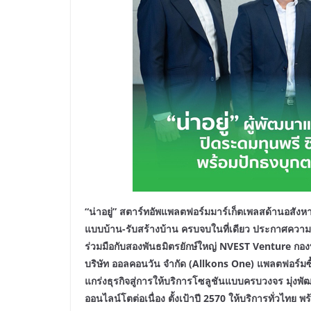
“น่าอยู่” สตาร์ทอัพแพลตฟอร์มมาร์เก็ตเพลสด้านอสังหา
แบบบ้าน-รับสร้างบ้าน ครบจบในที่เดียว ประกาศความส
ร่วมมือกับสองพันธมิตรยักษ์ใหญ่ NVEST Venture ก
บริษัท ออลคอนวัน จำกัด (Allkons One) แพลตฟอร์มซื
แกร่งธุรกิจสู่การให้บริการโซลูชันแบบครบวงจร มุ่ง
พั
ออนไลน์โต
ต่อเนื่อง ตั้งเป้าปี 2570 ให้บริการทั่วไท