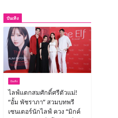
บันเทิง
บันเทิง
ไลฟ์แตกสมศักดิ์ศรีตัวแม่!
“อั้ม พัชราภา” สวมบทพรี
เซนเตอร์นักไลฟ์ ควง “มิกค์