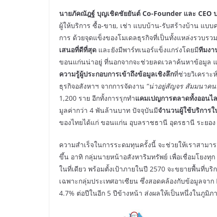
นายภัคณัฎฐ์ บุญเชิดชัยยันต์ Co-Founder และ CEO บริษ
ผู้ให้บริการ ซื้อ-ขาย, เช่า แบบบ้าน-รับสร้างบ้าน แบ
การ ด้วยจุดแข็งของโมเดลธุรกิจที่เป็นทั้งแหล่งรวบรว
เสนอที่ดีที่สุด
และยังมีพาร์ทเนอร์แข็งแกร่งโดยมี
ทีมงานใ
ขอนแก่นน่าอยู่ ที่นอกจากจะช่วยลดเวลาค้นหาข้อมูล และช่
ความรู้ผู้ประกอบการเข้าถึงข้อมูลเชิงลึก
ที่ช่วยวิเครา
ธุรกิจอสังหาฯ จากการจัดงาน
“น่าอยู่สัญจร สัมมนาคน
1,200 ราย อีกทั้งการรุกทำ
แคมเปญการตลาดทั้งออนไล
มูลค่ากว่า 4 พันล้านบาท ปัจจุบันมี
จำนวนผู้ใช้บริการใ
ของไทยได้แก่ ขอนแก่น อุบลราชธานี อุดรธานี ระยอง ชลบ
ความสำเร็จในการระดมทุนครั้งนี้ จะช่วยให้เราสามารถ
ขึ้น อาทิ กลุ่มนายหน้าอสังหาริมทรัพย์ เพื่อเชื่อมโย
ในที่เดียว พร้อมตั้งเป้าภายในปี 2570 จะขยายพื้นที
เฉพาะกลุ่มประเทศอาเซียน ซึ่งสอดคล้องกับข้อมูลจาก 
4.7% ต่อปีในอีก 5 ปีข้างหน้า ส่งผลให้เป็นหนึ่งในภูมิภ