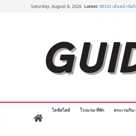
AirAsia X SEE FAH 
Skip
Latest:
Saturday, August 8, 2026
ยาวนานกว่า 20 ปี 
to
อร่อย ยกเมนูระดับต
content
ราชวงศ์” พุ่งทะยานส
BEDO เดินหน้าจัดก
“BIO TRADE CONN
ระดับผลิตภัณฑ์ท้องถ
พาณิชย์อย่างยั่งยืน
LORDNINE จัดศึกค
ปะทะ ฟิลิปปินส์ ใน
Lord” เปิดสงครามก
ฉลองเซิร์ฟเวอร์ใหม
Guangzhou Yingha
ทัศน์การศึกษาที่พร
ได้เตรียมนักเรียนเพีย
มหาวิทยาลัยเท่านั้น
เขาให้พร้อมเป็นผู
8.8 “ซูเลียน” รวมพลั
ไลฟ์สไตล์
โรงแรม-ที่พัก
ตระเวนกิน-เ
ประเทศ จัดประชุมใ
“ดร.ปิยะวัฒน์” ถ่ายท
พร้อมฟรีคอนเสิร์ต 