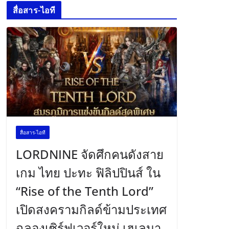
สื่อสาร-ไอที
สื่อสาร-ไอที
LORDNINE จัดศึกคนดังสาย
เกม ไทย ปะทะ ฟิลิปปินส์ ใน
“Rise of the Tenth Lord”
เปิดสงครามกิลด์ข้ามประเทศ
ฉลองเซิร์ฟเวอร์ใหม่ เฮเลนา