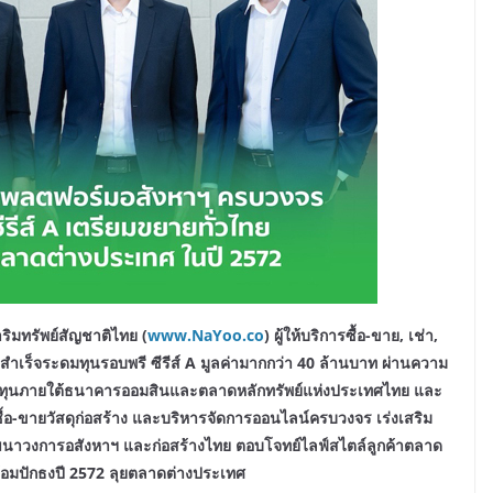
ริมทรัพย์สัญชาติไทย (
www.NaYoo.co
) ผู้ให้บริการซื้อ-ขาย, เช่า,
ำเร็จระดมทุนรอบพรี ซีรีส์ A มูลค่ามากกว่า 40 ล้านบาท ผ่านความ
องทุนภายใต้ธนาคารออมสินและตลาดหลักทรัพย์แห่งประเทศไทย และ
้อ-ขายวัสดุก่อสร้าง และบริหารจัดการออนไลน์ครบวงจร เร่งเสริม
ฒนาวงการอสังหาฯ และก่อสร้างไทย
ตอบโจทย์
ไลฟ์สไตล์ลูกค้า
ตลาด
ย พร้อมปักธงปี 2572 ลุยตลาดต่างประเทศ