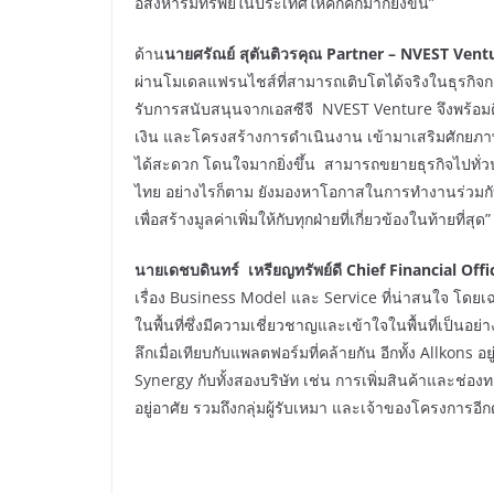
อสังหาริมทรัพย์ในประเทศให้คึกคักมากยิ่งขึ้น”
ด้าน
นายศรัณย์ สุตันติวรคุณ Partner – NVEST Vent
ผ่านโมเดลแฟรนไชส์ที่สามารถเติบโตได้จริงในธุรกิจกลุ่
รับการสนับสนุนจากเอสซีจี NVEST Venture จึงพร้อมต
เงิน และโครงสร้างการดำเนินงาน เข้ามาเสริมศักยภาพใ
ได้สะดวก โดนใจมากยิ่งขึ้น สามารถขยายธุรกิจไปทั
ไทย อย่างไรก็ตาม ยังมองหาโอกาสในการทำงานร่วมกับ
เพื่อสร้างมูลค่าเพิ่มให้กับทุกฝ่ายที่เกี่ยวข้องในท้ายที่สุด
นายเดชบดินทร์ เหรียญทรัพย์ดี
Chief Financial Off
เรื่อง Business Model และ Service ที่น่าสนใจ โดยเ
ในพื้นที่ซึ่งมีความเชี่ยวชาญและเข้าใจในพื้นที่เป็น
ลึกเมื่อเทียบกับแพลตฟอร์มที่คล้ายกัน อีกทั้ง Allkons 
Synergy กับทั้งสองบริษัท เช่น การเพิ่มสินค้าและช่อง
อยู่อาศัย รวมถึงกลุ่มผู้รับเหมา และเจ้าของโครงการอีก