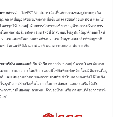
ure กล่าวว่า
“NVEST Venture เล็งเห็นศักยภาพของรูปแบบธุรกิจ
มตลาดที่อยู่อาศัยด้วยทีมงานที่แข็งแกร่ง เปี่ยมด้วยแพชชั่น และได้
ิดอาวุธให้ “น่าอยู่” ด้วยการนำความเชี่ยวชาญด้านการบริหารการ
ห้แพลตฟอร์มอสังหาริมทรัพย์นี้ได้ส่งมอบโซลูชันให้ลูกค้าออนไลน์
่วประเทศและพร้อมบุกตลาดต่างประเทศ ในฐานะสตาร์ทอัพสัญชาติ
พาร์ทเนอร์ที่มีศักยภาพ อาทิ ธนาคารและสถาบันการเงิน
”
icer
บริษัท ออลคอนส์ วัน จำกัด
กล่าวว่า “น่าอยู่ มีความโดดเด่นมาก
ฉพาะการขยายการให้บริการแบบมีโฟกัสทีละจังหวัด โดยมีทีมงานที่อยู่
อย่างดี และเป็นฐานสำคัญของการขยายตัวเข้าในแต่ละจังหวัดได้ในเชิง
อยู่ในธุรกิจก่อสร้างจึงเห็นโอกาสในการต่อยอด และส่งเสริมให้เกิด
ทางการขายไปยังกลุ่มตัวแทน เจ้าของบ้าน หรือ กลุ่มคนที่ต้องการหาที่
ด้วย”