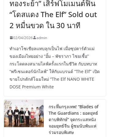
ทองระย้า” เสิร์ฟโมเมนต์ฟิน
“โดสแดง The Elf” Sold out
2 หมื่นขวด ใน 30 นาที
02/04/2026
admin
ทำเอาโซเชียลแทบลุกเป็นไฟ เมื่อซุปตาร์ตัวแม่
ของเมืองไทยอย่าง “อั้ม – พัชราภา ไชยเชื้อ”
กระโดดลงสนามไลฟ์ครั้งแรกในชีวิต กับบทบาท
“พรีเซนเตอร์นักไลฟ์” ให้กับแบรนด์ “The Elf” เปิด
ขายโปรดักส์โฉมใหม่ “The Elf NANO WHITE
DOSE Premium White
กระหึ่มกรุงเทพ! “Blades of
The Guardians : ยอดยุทธ์
ดาบพิทักษ์” จุดกระแสหนัง
จอมยุทธ์จีน ผู้ชมนับพันแห่
ร่วมรอบพิเศษ