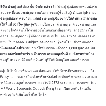
ัท น่าอยู่ คอร์ปอเรชั่น จำกัด กล่าวว่า “
น่าอยู่ มุ่งพัฒนาแพลตฟอร์ม
บครบวงจรที่ตอบโจทย์ทุกความต้องการของผู้ซื้อหรือผู้เช่าและผู้ประกอบ
ม
ข้อมูลอัพเดต ครบถ้วน แม่นยำ
พร้อม
ผู้เชี่ยวชาญให้คำแนะนำด้วยข้อ
นพื้นที่ เข้าใจ-รู้ลึก-รู้จริง
ภายใต้แบรนด์ น่าอยู่ อาทิ อุบลน่าอยู่ และ
วยให้ตัดสินใจได้ง่ายยิ่งขึ้นให้กับผู้หาที่อยู่อาศัยแล้วยังมีการ
ให้
ะห์ตลาดและพฤติกรรมผู้ที่ต้องการหาบ้านในแต่ละจังหวัดเพื่อต่อยอดทำ
สร้างบ้าน”
ตลอด 3 ปีมีผู้ประกอบการและผู้ที่สนใจฯ เข้าร่วมฟังกว่า
น์และออฟไลน์
ที่ผ่านมา ทำให้มียอดจองแล้วกว่า 1,800 ยูนิต คิดเป็น
นแพลตฟอร์มแล้วกว่า 8 ล้านราย ครอบคลุมพื้นที่ 10 จังหวัด
หัวเมือง
ุรี ประจวบคีรีขันธ์ สุรินทร์ บุรีรัมย์ พิษณุโลก และเชียงราย
พุ่งเป้าไปที่การพัฒนา และต่อยอดการให้บริการที่ครอบคลุมมากยิ่ง
งทุก Ecosystem ของธุรกิจอสังหาริมทรัพย์อย่างเข้มแข็งครอบคลุมครบจบ
่บริการให้ครอบคลุมทั่วประเทศ และในปี 2572 บุกตลาดต่างประเทศ โดย
IMF World Economic Outlook ที่ระบุว่า อาเซียนจะเติบโตเฉลี่ย
าคเศรษฐกิจที่เติบโตเร็วที่สุดในโลก